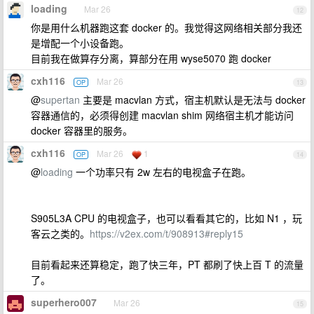
loading
Mar 26
12
你是用什么机器跑这套 docker 的。我觉得这网络相关部分我还
是增配一个小设备跑。
目前我在做算存分离，算部分在用 wyse5070 跑 docker
cxh116
Mar 26
OP
13
@
supertan
主要是 macvlan 方式，宿主机默认是无法与 docker
容器通信的，必须得创建 macvlan shim 网络宿主机才能访问
docker 容器里的服务。
cxh116
Mar 26
1
OP
14
@
loading
一个功率只有 2w 左右的电视盒子在跑。
S905L3A CPU 的电视盒子，也可以看看其它的，比如 N1 ，玩
客云之类的。
https://v2ex.com/t/908913#reply15
目前看起来还算稳定，跑了快三年，PT 都刷了快上百 T 的流量
了。
superhero007
Mar 26
15