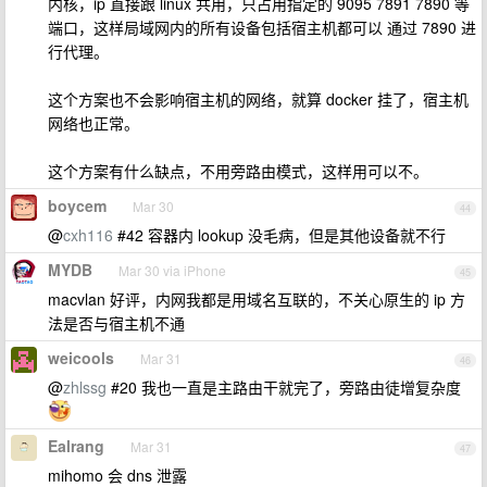
内核，ip 直接跟 linux 共用，只占用指定的 9095 7891 7890 等
端口，这样局域网内的所有设备包括宿主机都可以 通过 7890 进
行代理。
这个方案也不会影响宿主机的网络，就算 docker 挂了，宿主机
网络也正常。
这个方案有什么缺点，不用旁路由模式，这样用可以不。
boycem
Mar 30
44
@
cxh116
#42 容器内 lookup 没毛病，但是其他设备就不行
MYDB
Mar 30 via iPhone
45
macvlan 好评，内网我都是用域名互联的，不关心原生的 ip 方
法是否与宿主机不通
weicools
Mar 31
46
@
zhlssg
#20 我也一直是主路由干就完了，旁路由徒增复杂度
Ealrang
Mar 31
47
mihomo 会 dns 泄露