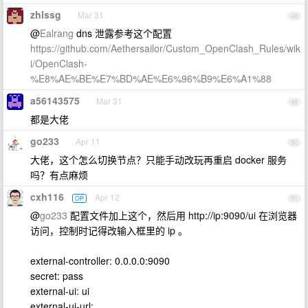
zhlssg
Mar 31
48
@
Ealrang
dns 泄露参考这个配置
https://github.com/Aethersailor/Custom_OpenClash_Rules/wik
i/OpenClash-
%E8%AE%BE%E7%BD%AE%E6%96%B9%E6%A1%88
a56143575
Mar 31
49
都是大佬
go233
Apr 11
50
大佬，这个怎么切换节点？只能手动改玩再重启 docker 服务
吗？有点麻烦
cxh116
Apr 12
OP
51
@
go233
配置文件加上这个，然后用 http://ip:9090/ui 在浏览器
访问，控制时记得改输入框里的 ip 。
external-controller: 0.0.0.0:9090
secret: pass
external-ui: ui
external-ui-url: