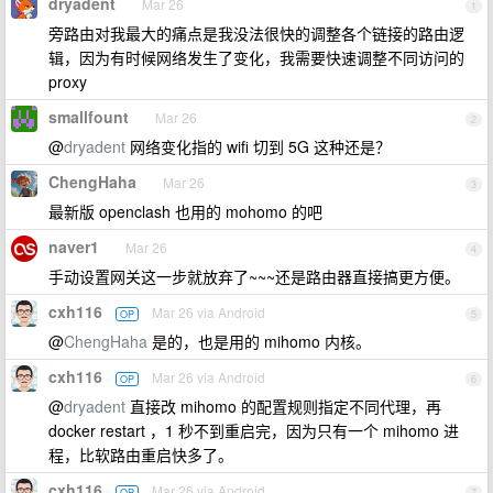
dryadent
Mar 26
1
旁路由对我最大的痛点是我没法很快的调整各个链接的路由逻
辑，因为有时候网络发生了变化，我需要快速调整不同访问的
proxy
smallfount
Mar 26
2
@
dryadent
网络变化指的 wifi 切到 5G 这种还是？
ChengHaha
Mar 26
3
最新版 openclash 也用的 mohomo 的吧
naver1
Mar 26
4
手动设置网关这一步就放弃了~~~还是路由器直接搞更方便。
cxh116
Mar 26 via Android
OP
5
@
ChengHaha
是的，也是用的 mihomo 内核。
cxh116
Mar 26 via Android
OP
6
@
dryadent
直接改 mihomo 的配置规则指定不同代理，再
docker restart ，1 秒不到重启完，因为只有一个 mihomo 进
程，比软路由重启快多了。
cxh116
Mar 26 via Android
OP
7