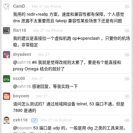
CamD
Mar 27 via iPhone
37
我用的 redir+realip 方案，速度和兼容性都有保障，个人感觉
dns 泄漏不太重要而且 fakeip 兼容性某些场景下还是有问题
llix110
Mar 27 via iPhone
38
我的建议是直接拉一个虚拟机跑 op➕openclash ，只要你的机场
稳，非常稳定
dryadent
Mar 27
39
@
cxh116
#6 我就是觉得改规则太累了，要是有个能直接和
proxy Omega 结合的就好了
ccc00
Mar 27
40
@
cxh116
感谢回复，等我实践一下
boycem
Mar 27
41
请问怎么测试的？通过局域网设备 telnet, 53 端口不通，但是
7890 是通的
cxh116
Mar 27 via Android
OP
42
@
boycem
53 端口是 udp 的，一般是用 dig 之类的工具来测，