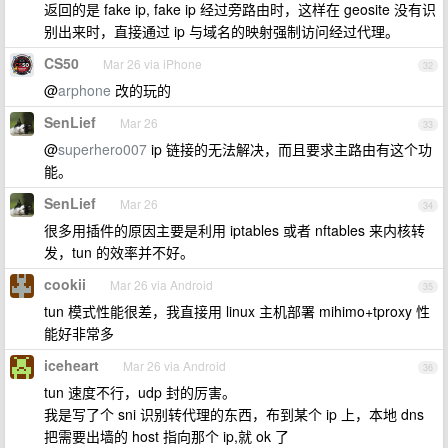
返回的是 fake ip, fake ip 经过旁路由时，这样在 geosite 没有识
别出来时，直接通过 ip 与域名的映射强制访问经过代理。
CS50
Mar 26 via iPhone
32
@
arphone
改的玩的
SenLief
Mar 26
33
@
superhero007
ip 链接的无法解决，而且要求主路由有这个功
能。
SenLief
Mar 26
34
很多用插件的原因主要是利用 iptables 或者 nftables 来内核转
发，tun 的效率并不好。
cookii
Mar 26 via Android
35
tun 模式性能很差，我直接用 linux 主机部署 mihimo+tproxy 性
能好非常多
iceheart
Mar 26 via Android
36
tun 速度不行，udp 封的厉害。
我是写了个 sni 识别转代理的东西，布到某个 ip 上，本地 dns
把需要出墙的 host 指向那个 ip,就 ok 了