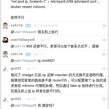
"net.ipv4.ip_forward=1" > /etc/sysctl.d/99-ipforward.conf ，
docker restart mihomo
依然不行
cxh116
Apr 14 via Android
OP
58
@
user100saysth
宿主机上执行
user100saysth
Apr 14
59
@
cxh116
#58 还想不行，老哥可以给个联系方式不 ，感谢
cxh116
Apr 14
OP
60
@
user100saysth
tg ciro9527
go233
Apr 15
61
我问了 chatgpt,它说 op 这种 macvlan 的方式搞不定透明代理，
我猜测您家里的路由是不是 routerOS ，可以配置某个 ip 段的请
求发给 mihomo 代理机处理，然后通过 fake-ip 劫持进行分流。
在宿主机上加 ip 转发也是不行的。
go233
Apr 18
62
@
user100saysth
有 搞定吗？