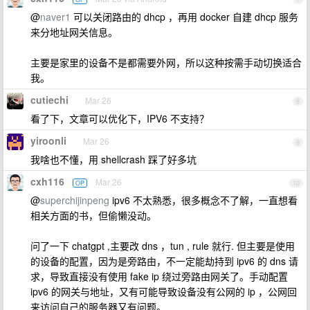
@
naver1
可以关闭路由的 dhcp ，再用 docker 自建 dhcp 服务
来分地址网关信息。
主要是家里的设备不是都需要外网，所以这种按需手动切换适合
我。
cutiechi
Mar 26
8
看了下，文章可以优化下，IPV6 不支持？
yiroonli
Mar 26
9
我啥也不懂，用 shellcrash 踩了好多坑
cxh116
Mar 26
OP
10
@
superchijinpeng
ipv6 不太熟悉，很多概念不了解，一直想看
相关方面的书，但偷懒没动。
问了一下 chatgpt ,主要改 dns ，tun , rule 就行. 但主要是使用
的设备的配置，因为是旁路由，不一定能劫持到 ipv6 的 dns 请
求，导致直接没有使用 fake ip 绕过旁路由网关了。手动配置
ipv6 的网关与地址，又有可能导致设备没有公网的 ip ，公网回
来访问自己的服务器又有问题。