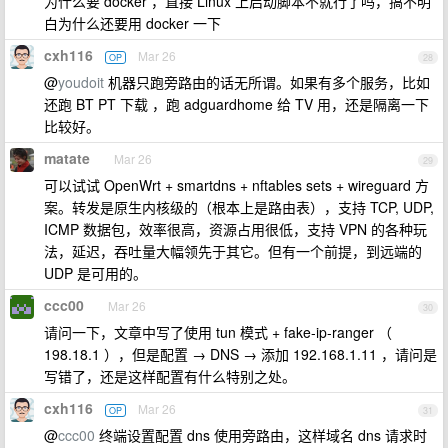
为什么要 docker ，直接 Linux 上启动脚本不就行了吗，搞不明
白为什么还要用 docker 一下
cxh116
Mar 26
OP
28
@
youdoit
机器只跑旁路由的话无所谓。如果有多个服务，比如
还跑 BT PT 下载 ，跑 adguardhome 给 TV 用，还是隔离一下
比较好。
matate
Mar 26
29
可以试试 OpenWrt + smartdns + nftables sets + wireguard 方
案。转发是原生内核级的（根本上是路由表），支持 TCP, UDP,
ICMP 数据包，效率很高，资源占用很低，支持 VPN 的各种玩
法，延迟，吞吐量大幅领先于其它。但有一个前提，到远端的
UDP 是可用的。
ccc00
Mar 26
30
请问一下，文章中写了使用 tun 模式 + fake-ip-ranger （
198.18.1 ），但是配置 → DNS → 添加 192.168.1.11 ，请问是
写错了，还是这样配置有什么特别之处。
cxh116
Mar 26
OP
31
@
ccc00
终端设置配置 dns 使用旁路由，这样域名 dns 请求时