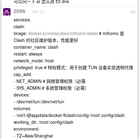
可以问一下 ai 怎么测 53 dns
ZERS
Mar 29
43
services:
clash:
image:
docker.io/metacubex/mihomo:latest
# mihomo 是
Clash 的社区维护版本，性能更好
container_name: clash
restart: always
network_mode: host
privileged: true # 特权模式：用于创建 TUN 设备实现透明代理
cap_add:
- NET_ADMIN # 网络管理权限（必需
- SYS_ADMIN # 系统管理权限（必需）
devices:
- /dev/net/tun:/dev/net/tun
volumes:
- /vol1/@appdata/docker-flclash/config:/root/.config/clash
working_dir: /root/.config/clash
environment:
- TZ=Asia/Shanghai