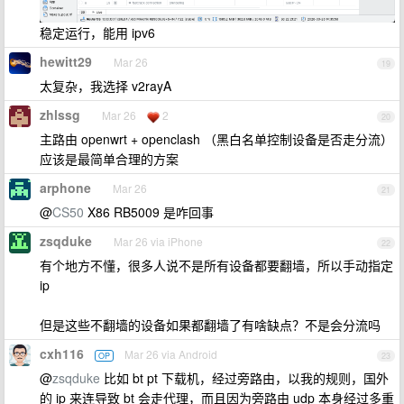
稳定运行，能用 ipv6
hewitt29
Mar 26
19
太复杂，我选择 v2rayA
zhlssg
Mar 26
2
20
主路由 openwrt + openclash （黑白名单控制设备是否走分流）
应该是最简单合理的方案
arphone
Mar 26
21
@
CS50
X86 RB5009 是咋回事
zsqduke
Mar 26 via iPhone
22
有个地方不懂，很多人说不是所有设备都要翻墙，所以手动指定
ip
但是这些不翻墙的设备如果都翻墙了有啥缺点？不是会分流吗
cxh116
Mar 26 via Android
OP
23
@
zsqduke
比如 bt pt 下载机，经过旁路由，以我的规则，国外
的 ip 来连导致 bt 会走代理，而且因为旁路由 udp 本身经过多重