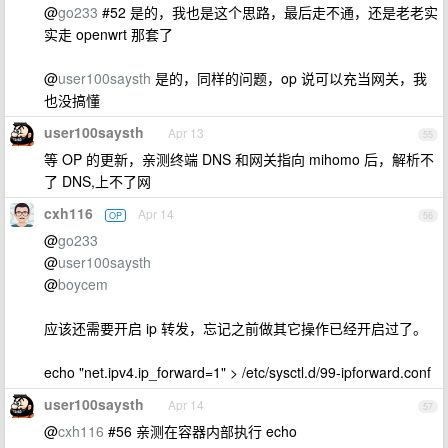
@
go233
#52 是的，我也是这个思路，最后走不通，还是老老实
实走 openwrt 那套了
@
user100saysth
是的，同样的问题，op 说可以充当网关，我
也没搞懂
user100saysth
Apr 13
55
等 OP 的更新，亲测终端 DNS 和网关指向 mihomo 后，解析不
了 DNS,上不了网
cxh116
Apr 14
OP
56
@
go233
@
user100saysth
@
boycem
应该还需要开启 ip 转发，忘记之前做其它操作已经开启过了。
echo "net.ipv4.ip_forward=1" > /etc/sysctl.d/99-ipforward.conf
user100saysth
Apr 14
57
@
cxh116
#56 亲测在容器内部执行 echo