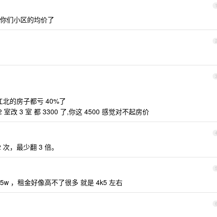
你们小区的均价了
江北的房子都亏 40%了
改 3 室 都 3300 了,你这 4500 感觉对不起房价
2 次，最少翻 3 倍。
2.5w ，租金好像高不了很多 就是 4k5 左右