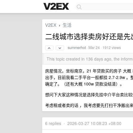
V2EX
生活
›
二线城市选择卖房好还是先
summerhot
·
Mar 24
· 1912 views
This topic created in 136 days ago, the info
房屋情况，坐标南京，21 年贷款买的房子 大概 3
出手，目前我看二手平台一般都挂 2.7-2.9w
确定了。（还有大概 100w 贷款没结清）。
想问下大家这种情况是选择先挂中介平台卖比较
考虑租或者卖的话 ，我考虑要先打扫干净搬出
6 replies
•
2026-03-27 10:08:23 +08:00