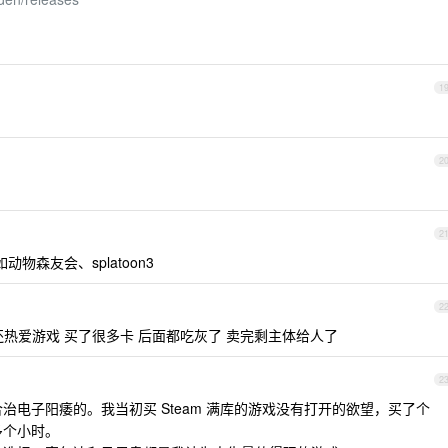
1
2
2
物森友会、splatoon3
2
热爱游戏 买了很多卡 后面都吃灰了 卖完剩主体给人了
2
适合治电子阳痿的。我当初买 Steam 满库的游戏没有打开的欲望，买了个
多个小时。