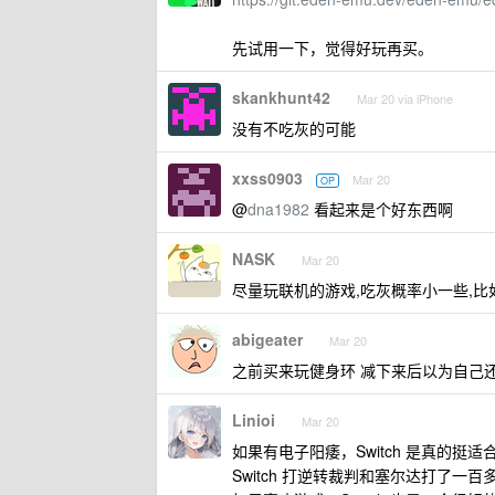
先试用一下，觉得好玩再买。
skankhunt42
Mar 20 via iPhone
没有不吃灰的可能
xxss0903
Mar 20
OP
@
dna1982
看起来是个好东西啊
NASK
Mar 20
尽量玩联机的游戏,吃灰概率小一些,比如动
abigeater
Mar 20
之前买来玩健身环 减下来后以为自己还
Linioi
Mar 20
如果有电子阳痿，Switch 是真的挺
Switch 打逆转裁判和塞尔达打了一百