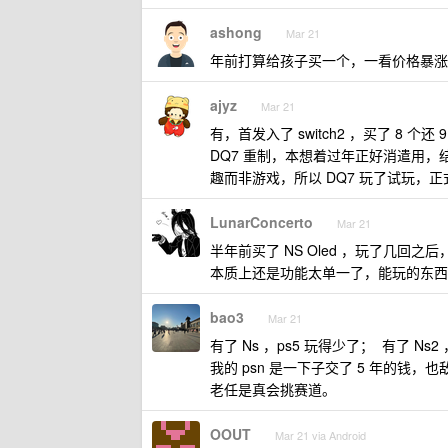
ashong
Mar 21
年前打算给孩子买一个，一看价格暴涨，索性
ajyz
Mar 21
有，首发入了 switch2 ，买了 8
DQ7 重制，本想着过年正好消遣用
趣而非游戏，所以 DQ7 玩了试玩，正
LunarConcerto
Mar 21
半年前买了 NS Oled ，玩了几回之
本质上还是功能太单一了，能玩的东西
bao3
Mar 21
有了 Ns ，ps5 玩得少了； 有了 Ns
我的 psn 是一下子交了 5 年的钱，也
老任是真会挑赛道。
OOUT
Mar 21 via Android