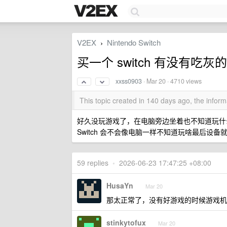
V2EX
Nintendo Switch
›
买一个 switch 有没有吃灰
xxss0903
·
Mar 20
· 4710 views
This topic created in 140 days ago, the info
好久没玩游戏了，在电脑旁边坐着也不知道玩什么 想买
Switch 会不会像电脑一样不知道玩啥最后设备
59 replies
•
2026-06-23 17:47:25 +08:00
HusaYn
Mar 20
那太正常了，没有好游戏的时候游戏机
stinkytofux
Mar 20