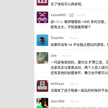
买了体验可以再卖呀。
xxss0903
Mar 20
OP
@
c2boy
看拼嘻嘻有 1400 多的日版，这种
距有点大，不知道推荐哪个
Tuwofie
Mar 20
如果你没有 ns 平台独占想玩的游戏
Joa
Mar 20
一代投电视完好。塞尔达 旷野之息、
合家欢买马里奥派对，两个人双人成行
还有其他的如健身环、舞力全开都可以
eb55xyz
Mar 20
当我有了孩子陪我一起玩的时候并不会吃灰
dna1982
Mar 20
https://git.eden-emu.dev/eden-emu/e