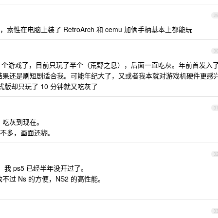
2
在电脑上装了 RetroArch 和 cemu 加俩手柄基本上都能玩
3
 个还 9 个游戏了，目前只玩了半个（荒野之息），后面一直吃灰。年前首发入
，结果还是刷短剧适合我。可能年纪大了，又或者我本就对游戏机硬件更感
式版却只玩了 10 分钟就又吃灰了
3
后，吃灰到现在。
不多，画面还糊。
3
2 ，我 ps5 已经半年没开过了。
敌不过 Ns 的方便，NS2 的高性能。
3