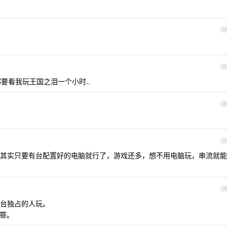
3
3
都要看我玩王国之泪一个小时..
3
3
其实只要有台配置好的电脑就行了，游戏还多，想不用电脑玩，串流就能
3
台独占的人玩。
受罪。