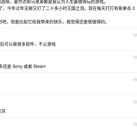
很好的选择。塞尔达和马里奥都是我认为人生最值得玩的游戏。
后就吃灰了，今年过年无聊又打了二十多小时王国之泪。现在每天打打有氧拳击 2
四百小时吧，但是比起它给我带来的快乐，我觉得还是很值得的。
2
后可以装很多软件，不止游戏
2
 Sony 或者 Steam
2
2
吃灰
2