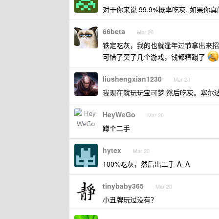
对于你来说 99.9%概率吃灰. 如果你
66beta
Mar 20
铁定吃灰，我的也就逢年过节拿出来招
可惜了买了几个游戏，钱都糟蹋了
liushengxian1230
Mar 20
我现在就玩玩宝可梦 然后吃灰。塞尔达
HeyWeGo
Mar 20
蹲个二手
hytex
Mar 20
100%吃灰，然后出二手 A_A
tinybaby365
Mar 20
小丑牌玩过没有？