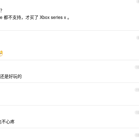
？
都不支持，才买了 Xbox series x 。
1
还是好玩的
1
1
灰也不心疼
1