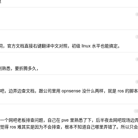
艇
词，官方文档直接右键翻译中文对照，初级 linux 水平也能搞定。
入门到熟悉，要折腾多久，
小时吧，边弄边查文档，跟公司里用 opnsense 没什么两样，就是 ros 的脚本
1
，给一个网吧老板排查问题，自己在 pve 里熟悉了下，后半夜去网吧现场边
得 ros 难其实是因为不会排查，根本不知道自己哪里弄错了。所以只会