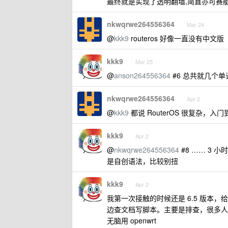
最终就是实现了透明翻墙,简直亦可赛
nkwqrwe264556364
Mar 24
@
kkk9
routeros 好像一直没有中文版
kkk9
Mar 25
@
anson264556364
#6 总共就几个单
nkwqrwe264556364
Apr 2
@
kkk9
都说 RouterOS 很复杂，
kkk9
Apr 2
@
nkwqrwe264556364
#8 …… 3 
是自创语法，比较别扭
kkk9
Apr 2
我第一次接触的时候还是 6.5 版本
边查文档写脚本。主要是排查，很多人觉
无脑用 openwrt