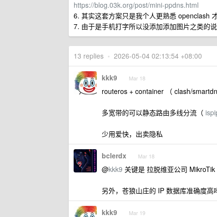
https://blog.03k.org/post/mini-ppdns.html
6. 其实这套方案只是我个人更熟悉 openclash 才
7. 由于是手机打字所以没添加添加图片之类的
13 replies
•
2026-05-04 02:13:54 +08:00
kkk9
Mar 18
routeros + container （ clash/smartd
多宽带的可以静态路由多线分流（
isp
少用爱快，出卖隐私
bclerdx
Mar 18
@
kkk9
关键是 拉脱维亚公司 MikroT
另外，苍狼山庄的 IP 数据库准确度
kkk9
Mar 19