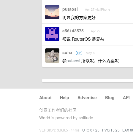
putaosi
Apr 27 via iPhone
明显我的方案更好
a56143575
Apr 29
都说 RouterOS 很复杂
suhx
May 4
OP
@
putaosi
所以呢，什么方案呢
About
·
Help
·
Advertise
·
Blog
·
API
创意工作者们的社区
World is powered by solitude
VERSION: 3.9.8.5 · 44ms ·
UTC 07:25
·
PVG 15:25
·
LAX 0