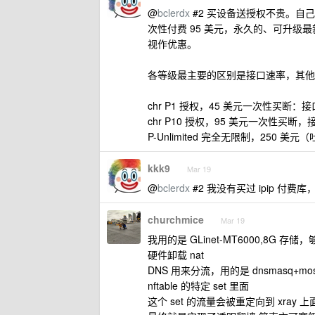
@
bclerdx
#2 买设备送授权不贵。自己 
次性付费 95 美元，永久的、可升
视作优惠。
各等级最主要的区别是接口速率，其他功能
chr P1 授权，45 美元一次性买断
chr P10 授权，95 美元一次性买断，接口
P-Unlimited 完全无限制，250
kkk9
Mar 19
@
bclerdx
#2 我没有买过 ipip 付费
churchmice
Mar 19
我用的是 GLinet-MT6000,8G 存
硬件卸载 nat
DNS 用来分流，用的是 dnsmasq+mosdn
nftable 的特定 set 里面
这个 set 的流量会被重定向到 xray 上