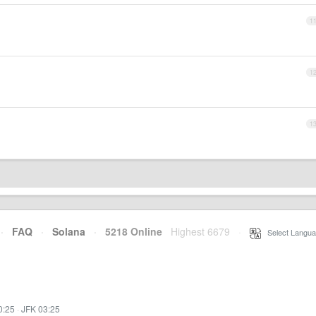
1
1
1
·
FAQ
·
Solana
·
5218 Online
Highest 6679
·
Select Langua
0:25
·
JFK 03:25