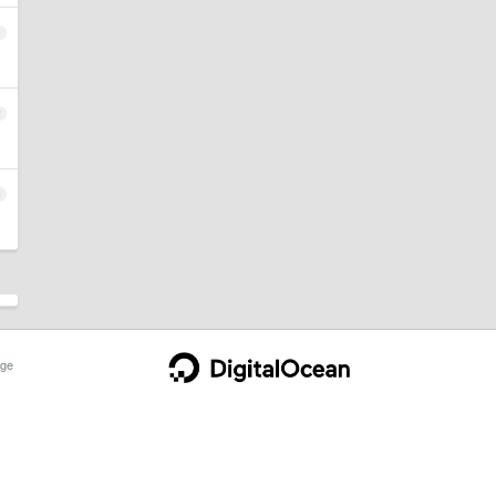
1
2
3
ge