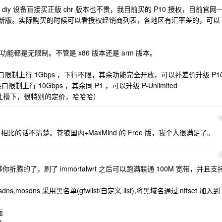
diy 设备直接买正版 chr 版本也不贵，我目前买的 P10 授权，目前官网
级最新版。实际购买的时候可以看授权经销商列表，各地区有汇率差的，可以
都是无限制。不管是 x86 版本还是 arm 版本。
：接口限制上行 1Gbps ，下行不限，其余功能完全开放，可以补差价升级 P1
限制上行 10Gbps ，其余同 P1 ，可以升级 P-Unlimited
 美元（吐槽下，很特别的定价，哈哈哈）
库，相比的话不清楚。苍狼国内+MaxMind 的 Free 版，我个人很满足了。
储，够你折腾的了，刷了 immortalwrt 之后可以跑满联通 100M 宽带，并且支
s,mosdns 采用黑名单(gfwlist/自定义 list),将黑域名通过 nftset 加入到
面