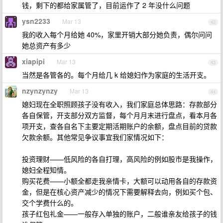
钱，剩下的都给家属管了，目前运作了 2 年没什么问题
ysn2233
Mar 13
42
我的收入每个月给她 40%，家里开销大部分她负责，偶尔问问
她总资产有多少
xiapipi
Mar 13
43
当然是各管各的。每个月给几 k 给媳妇作为家庭的生活开支。
nzynzynzy
Mar 13
44
媳妇现在全职照顾孩子没有收入，我们家庭总体思路：存款部分
各自保管，开支部分双方监督，每个月月末进行盘点，看本月各
项开支，查各自名下主要定期活期账户的余额，盘点目前的贷款
欠款余额。其他常见争议事宜我们家情况如下：
投资理财——低风险的各自打理，高风险的例如股市是我操作，
媳妇全程知情。
购买花费——小额全都走我亲情卡，大额可以动用各自的存款资
金，但是在核心资产减少的情况下需要解释去向，例如买个包、
交个学费什么的。
孩子红包礼金——一般存入单独的账户，二般谁亲友给孩子的钱