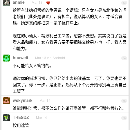
anmie
Mar 13
1
53
给所有让媳妇管钱的龟男说一个逻辑：只有女方是东北传统的虎
老娘们（此处是褒义），有担当，说话算话的女人，才适合管
钱，她是真的能把这一家子抗在肩上。
现在的小仙女，精致利己主义者，想都不要想。其实说白了就是
看人品和能力，女方看男方要不要把钱交给男方也一样，看人品
和能力。
huaweii
Mar 13 via Android
54
不可能给女人管钱的。
通过你的描述可知，你已经给出去的钱基本上亏了，你要也要不
回来了。你下一步，是止损，起码从下个月开始你别再上贡自己
工资了
wskymark
Mar 14
55
谁能理财谁管，都不怎么样的谁可靠谁管，都不行那各管各的。
THESDZ
Mar 14
56
按用途管