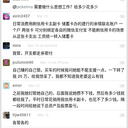
@
jacketma
需要做什么思想工作？给多少花多少
axin2457
Mar 13
31
日常消费用刷信用卡主副卡 储蓄卡办的建行的亲情联名账户 一
个户 两张卡 可分别绑定各自的微信支付宝 不能刷信用卡的场景
从这张卡支出 工资统一转入储蓄卡
mns
Mar 13 via Android
32
我管，开支都走亲密付
pulutom40
Mar 13 via iPhone
33
自己赚的自己管。买车的时候我问她能不能支援一点，一下转了
我 20 万，给我惊呆了，我都不知道我老婆这么有钱
error
Mar 13
34
之前我媳妇管她自己的，后面我说她攒不下钱，然后有多少钱就
都给我了。平时日常花销用我信用卡副卡，也花不了多少钱。隔
一段时间给她说下总资产及股票盈亏。
hjw45611
Mar 13
35
各管各的