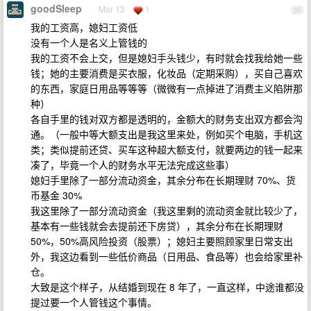
goodSleep
Mar 13
1
36
我的工资高，媳妇工资低
没有一个人是名义上管钱的
我的工资不会上交，但是媳妇手头钱少，有时就会找我给她一些
钱；她的主要消费是买衣服，化妆品（定期采购），买自己喜欢
的东西，家庭日用品等等等（微微有一点掉进了消费主义陷阱那
种）
各自手里的钱对双方都是透明的，金额大的财务支出双方都会沟
通。（一般中等大额支出是我这里来处，例如买个电脑，手机这
类；类似提前还贷、买车这种超大额支付，就要两边的钱一起来
凑了，毕竟一个人的财务水平无法完成这些事）
媳妇手里除了一部分流动资金，其余分布在长期理财 70%、货
币基金 30%
我这里除了一部分流动资金（我这里剩的流动资金就比较少了，
基本有一些钱就会去提前还下房贷），其余分布在长期理财
50%，50%高风险投资（股票）；媳妇主要照顾家里日常支出
外，我这边看到一些低价商品（日用品、食品等）也会给家里补
仓。
大致是这个样子，从结婚到现在 8 年了，一直这样，中途谁都没
提过要一个人管钱这个事情。