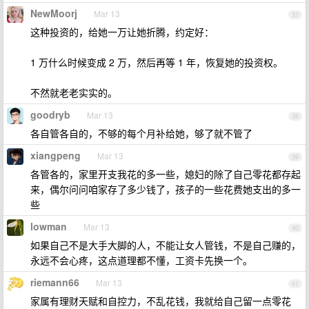
NewMoorj
Mar 13
37
这种投资的，给她一万让她折腾，约定好：
1 万什么时候变成 2 万，然后再等 1 年，恢复她的投资权。
不然就老老实实的。
goodryb
Mar 13
38
各自管各自的，不够的每个月补给她，够了就不管了
xiangpeng
Mar 13
39
各管各的，家里开支我花的多一些，媳妇的除了自己零花都存起
来，偶尔问问咱家存了多少钱了，孩子的一些花费她支出的多一
些
lowman
Mar 13
40
如果自己不是大手大脚的人，不能让女人管钱，不是自己赚的，
永远不会心疼，这点道理都不懂，工资卡先换一个。
riemann66
Mar 13
41
家属有理财天赋和自控力，不乱花钱，我就给自己留一点零花