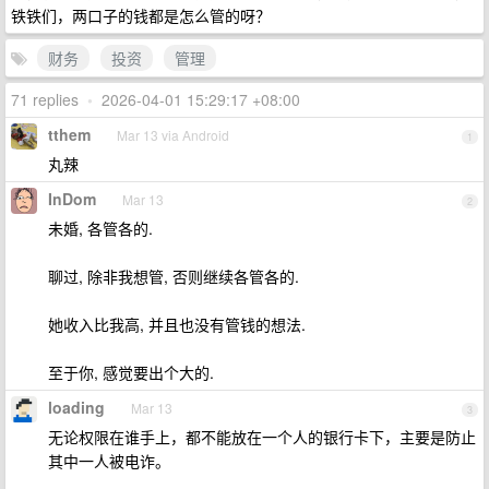
铁铁们，两口子的钱都是怎么管的呀？
财务
投资
管理
71 replies
•
2026-04-01 15:29:17 +08:00
tthem
Mar 13 via Android
1
丸辣
InDom
Mar 13
2
未婚, 各管各的.
聊过, 除非我想管, 否则继续各管各的.
她收入比我高, 并且也没有管钱的想法.
至于你, 感觉要出个大的.
loading
Mar 13
3
无论权限在谁手上，都不能放在一个人的银行卡下，主要是防止
其中一人被电诈。