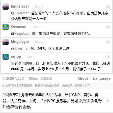
kingslayer
Mar 31
68
@
Overman
话说所谓的个人资产根本不存在吧。因为法律规定
婚内财产就是一人一半
Overman
Mar 31
69
@
kingslayer
签了婚内财产协议，是有法律效力的。
kingslayer
Mar 31
70
@
Overman
啊。好吧，这个真没见过
cqtop
Apr 1
71
告诉男同胞些，自己的真实收入千万不能给对方说，我自己就说
8000 元一样月，实际上 5w 多一个月，悄悄存了 100w 了
© 2026 V2EX · 180ms · 3.9.8.5
About
·
Language
618年中大促即将结束：国内外VPS服务器，99元起，续费代金券
[即将结束] 腾讯云618年中大促活动：硅谷CN2、首尔、曼
›
谷、法兰克福、上海、广州VPS服务器，另可免费领取续费/
升级/新购代金券。