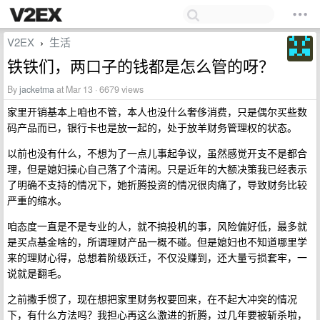
V2EX
生活
›
铁铁们，两口子的钱都是怎么管的呀？
By
jacketma
at Mar 13 · 6679 views
家里开销基本上咱也不管，本人也没什么奢侈消费，只是偶尔买些数
码产品而已，银行卡也是放一起的，处于放羊财务管理权的状态。
以前也没有什么，不想为了一点儿事起争议，虽然感觉开支不是都合
理，但是媳妇操心自己落了个清闲。只是近年的大额决策我已经表示
了明确不支持的情况下，她折腾投资的情况很肉痛了，导致财务比较
严重的缩水。
咱态度一直是不是专业的人，就不搞投机的事，风险偏好低，最多就
是买点基金啥的，所谓理财产品一概不碰。但是媳妇也不知道哪里学
来的理财心得，总想着阶级跃迁，不仅没赚到，还大量亏损套牢，一
说就是翻毛。
之前撒手惯了，现在想把家里财务权要回来，在不起大冲突的情况
下，有什么方法吗？我担心再这么激进的折腾，过几年要被斩杀啦，