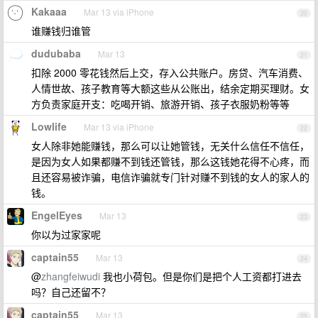
Kakaaa
Mar 13 via iPhone
20
谁赚钱归谁管
dudubaba
Mar 13
21
扣除 2000 零花钱然后上交，存入公共账户。房贷、汽车消费、
人情世故、孩子教育等大额这些从公账出，结余定期买理财。女
方负责家庭开支：吃喝开销、旅游开销、孩子衣服奶粉等等
Lowlife
Mar 13 via iPhone
22
女人除非她能赚钱，那么可以让她管钱，无关什么信任不信任，
是因为女人如果都赚不到钱还管钱，那么这钱她花得不心疼，而
且还容易被诈骗，电信诈骗就专门针对赚不到钱的女人的家人的
钱。
EngelEyes
Mar 13
23
你以为过家家呢
captain55
Mar 13
24
@
zhangfeiwudi
我也小荷包。但是你们是把个人工资都打进去
吗？自己还留不？
captain55
Mar 13
25