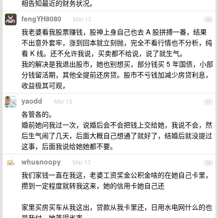
相告知最近的财务状况。
fengYH8080
Mar 13
16
我老婆看我股票赚钱，股神上身自己也去 A 股拼搏一番，结果
不出意外套牢，涨到回本就立刻抛，完全不看行情也不分析，纯
看 K 线。还不允许我说，买卖都不给说，说了就生气。
我的解决是我退出股市，她也别想买，部分钱买 5 年国债，小部
分钱留活期，其他全提前还房贷。股市不亏钱加减少房贷利息，
收益极其可观，
yaodd
Mar 13
17
各管各的。
婚前她问我过一次，说婚后会不会把钱上交给她，我说不会，然
后生气闹了几天，后面大概自己想通了就好了，结婚后就没提过
这事，后面我说给她她都不要。
whusnoopy
Mar 13
18
我们家钱一直在我这，老婆工资奖金公积金啥的在她自己卡里，
攒到一定程度就转我这来，她的信用卡她自己还
家里买房买车从我这出，贷款从我卡里还，日用水电网什么的也
是我付，她落得省事