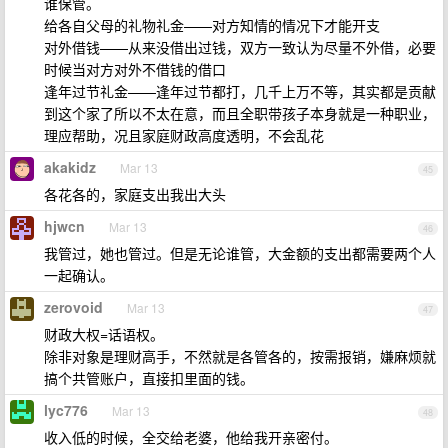
谁保管。
给各自父母的礼物礼金——对方知情的情况下才能开支
对外借钱——从来没借出过钱，双方一致认为尽量不外借，必要
时候当对方对外不借钱的借口
逢年过节礼金——逢年过节都打，几千上万不等，其实都是贡献
到这个家了所以不太在意，而且全职带孩子本身就是一种职业，
理应帮助，况且家庭财政高度透明，不会乱花
akakidz
Mar 13
45
各花各的，家庭支出我出大头
hjwcn
Mar 13
46
我管过，她也管过。但是无论谁管，大金额的支出都需要两个人
一起确认。
zerovoid
Mar 13
47
财政大权=话语权。
除非对象是理财高手，不然就是各管各的，按需报销，嫌麻烦就
搞个共管账户，直接扣里面的钱。
lyc776
Mar 13
48
收入低的时候，全交给老婆，他给我开亲密付。