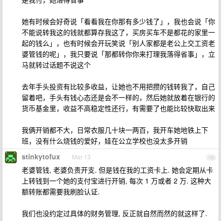
她有时候会好奇说「看看我在你那有多少钱了」，我也会说「你
不能说转我这的钱就都算存我这了，买房买车不是都花的家里一
起的钱么」，也有时候会开玩笑说「别人家都是老公上交工资老
婆管钱的呢」，我只要说「那都转你你来打理我落得省事」，立
马就转过话题不说这个
去年手头投资有比较多收益，让她也不用把攒的钱转我了，自己
留着吧，手头有钱心态还是会不一样的，然后她就放着在银行的
货币基金里，收益不高稳定性还行，有需要了也能比较快取出来
我俩开销都不大，日常衣服几十块一两百，我开车她地铁上下
班，没有什么烧钱的爱好，娃在公立学校也没太多开销
stinkytofux
Mar 13
19
老婆管钱, 老婆负责开支. 但是钱在我的工资卡上. 她会定期从卡
上转钱到一个她的支付宝进行开销, 每次 1 万或者 2 万. 这种大
额转账都需要我刷脸认证.
我们也没约定过具体的财务管理, 反正就自然而然的就这样了.