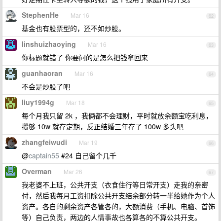
StephenHe
Mar 16
62
基金也有股票型的，还不如炒股。
linshuizhaoying
Mar 16
63
你标题就错了 你要问的是怎么把钱拿回来
guanhaoran
Mar 16
64
不会是炒股了吧
liuy1994g
Mar 18
65
每个月我只留 2k ，我俩都不会理财，平时就放余额宝吃利息，
攒够 10w 就存定期，反正结婚三年存了 100w 多头吧
zhangfeiwudi
Mar 19
66
@
captain55
#24 自己留个几千
Overman
Mar 26
67
我老婆不上班，公共开支（衣食住行等日常开支）走我的亲密
付，然后我每月工资扣除公共开支结余部分转一半给她作为个人
资产。各自的剩余资产各管各的，大额消费（手机、电脑、首饰
等）自己负责，两边的人情事故也各算各的不算公共开支。