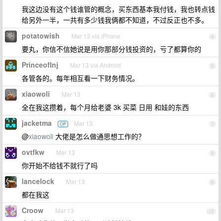
我这边没有这个钱谁管的概念，买东西基本我付钱，我也转点钱
给另外一半，一共有多少钱我俩都不知道，不过反正也不多。
potatowish
Mar 13 via iPhone
4
要丸，你信不信她说是用你那部分钱投资的，亏了都算你的
PrinceofInj
Mar 13 via Android
5
各管各的。每年相互看一下财务情况。
xiaowoli
Mar 13
6
全在我这攒着，每个月给老婆 3k 买菜 日用 和娃的东西
jacketma
Mar 13
OP
7
@
xiaowoli
大佬是怎么做通思想工作的？
ovtfkw
Mar 13
8
你开始不给钱不就行了吗
lancelock
Mar 13
9
都在我这
Croow
Mar 13
10