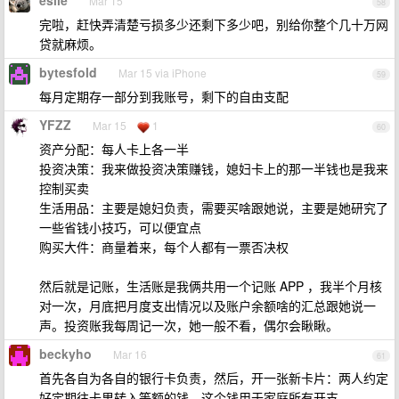
esile
Mar 15
58
完啦，赶快弄清楚亏损多少还剩下多少吧，别给你整个几十万网
贷就麻烦。
bytesfold
Mar 15 via iPhone
59
每月定期存一部分到我账号，剩下的自由支配
YFZZ
Mar 15
1
60
资产分配：每人卡上各一半
投资决策：我来做投资决策赚钱，媳妇卡上的那一半钱也是我来
控制买卖
生活用品：主要是媳妇负责，需要买啥跟她说，主要是她研究了
一些省钱小技巧，可以便宜点
购买大件：商量着来，每个人都有一票否决权
然后就是记账，生活账是我俩共用一个记账 APP ，我半个月核
对一次，月底把月度支出情况以及账户余额啥的汇总跟她说一
声。投资账我每周记一次，她一般不看，偶尔会瞅瞅。
beckyho
Mar 16
61
首先各自为各自的银行卡负责，然后，开一张新卡片：两人约定
好定期往卡里转入等额的钱，这个钱用于家庭所有开支。