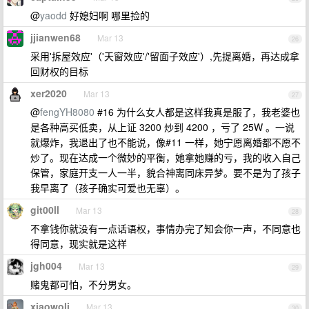
@
yaodd
好媳妇啊 哪里捡的
jjianwen68
Mar 13
26
采用'拆屋效应'（'天窗效应'/'留面子效应'）,先提离婚，再达成拿
回财权的目标
xer2020
Mar 13
27
@
fengYH8080
#16 为什么女人都是这样我真是服了，我老婆也
是各种高买低卖，从上证 3200 炒到 4200 ，亏了 25W 。一说
就爆炸，我退出了也不能说，像#11 一样，她宁愿离婚都不愿不
炒了。现在达成一个微妙的平衡，她拿她赚的亏，我的收入自己
保管，家庭开支一人一半，貌合神离同床异梦。要不是为了孩子
我早离了（孩子确实可爱也无辜）。
git00ll
Mar 13
28
不拿钱你就没有一点话语权，事情办完了知会你一声，不同意也
得同意，现实就是这样
jgh004
Mar 13
29
赌鬼都可怕，不分男女。
xiaowoli
Mar 13
30