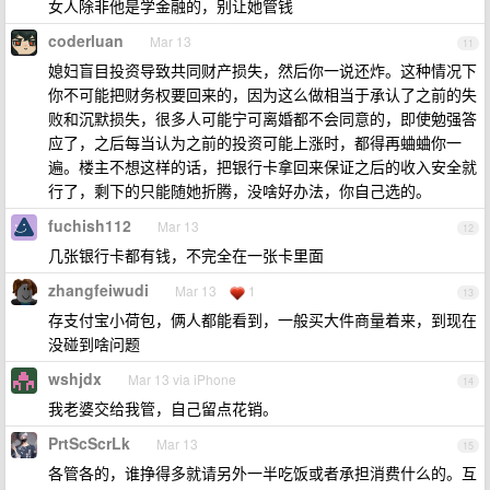
女人除非他是学金融的，别让她管钱
coderluan
Mar 13
11
媳妇盲目投资导致共同财产损失，然后你一说还炸。这种情况下
你不可能把财务权要回来的，因为这么做相当于承认了之前的失
败和沉默损失，很多人可能宁可离婚都不会同意的，即使勉强答
应了，之后每当认为之前的投资可能上涨时，都得再蛐蛐你一
遍。楼主不想这样的话，把银行卡拿回来保证之后的收入安全就
行了，剩下的只能随她折腾，没啥好办法，你自己选的。
fuchish112
Mar 13
12
几张银行卡都有钱，不完全在一张卡里面
zhangfeiwudi
Mar 13
1
13
存支付宝小荷包，俩人都能看到，一般买大件商量着来，到现在
没碰到啥问题
wshjdx
Mar 13 via iPhone
14
我老婆交给我管，自己留点花销。
PrtScScrLk
Mar 13
15
各管各的，谁挣得多就请另外一半吃饭或者承担消费什么的。互