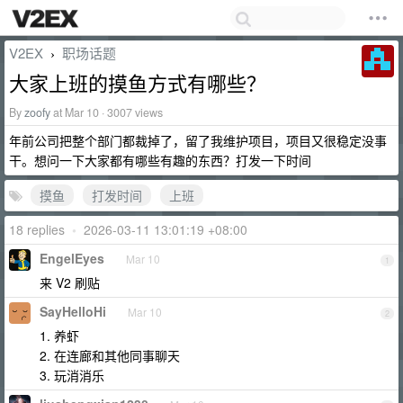
V2EX
职场话题
›
大家上班的摸鱼方式有哪些？
By
zoofy
at Mar 10 · 3007 views
年前公司把整个部门都裁掉了，留了我维护项目，项目又很稳定没事
干。想问一下大家都有哪些有趣的东西？打发一下时间
摸鱼
打发时间
上班
18 replies
•
2026-03-11 13:01:19 +08:00
EngelEyes
Mar 10
1
来 V2 刷贴
SayHelloHi
Mar 10
2
1. 养虾
2. 在连廊和其他同事聊天
3. 玩消消乐