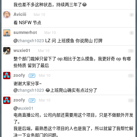
我也差不多这种状态，持续两三年了😂
Aviciii
Mar 10
8
看 NSFW 节点
summerhot
Mar 10
9
@
zhangxh1023
LZ 问 上班摸鱼 你说爬山 打牌
wuxie01
Mar 10
10
整个部门裁掉只留下了 op;相比于怎么摸鱼，我更好奇 op 有哪
些特质 留到了最后
zoofy
Mar 10
OP
11
谢谢大家分享~
@
zhangxh1023
😂上班爬山确实有点过分了
zoofy
Mar 10
OP
12
@
wuxie01
电商直播公司，公司内部还需要用这个项目，只是不做额外开发
了。
我是后端，最熟悉这个项目的人也是我了，所以就留了我帮忙解
决一下业务部门的问题。