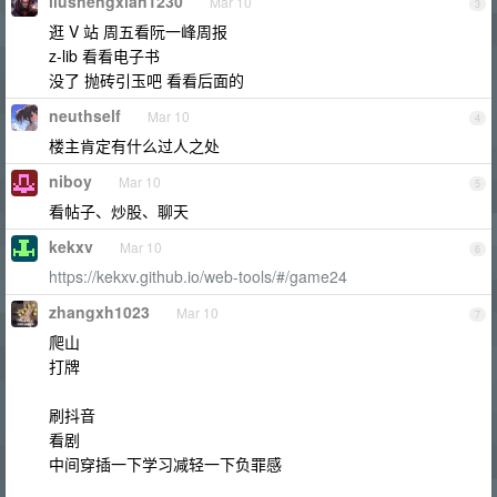
liushengxian1230
Mar 10
3
逛 V 站 周五看阮一峰周报
z-lib 看看电子书
没了 抛砖引玉吧 看看后面的
neuthself
Mar 10
4
楼主肯定有什么过人之处
niboy
Mar 10
5
看帖子、炒股、聊天
kekxv
Mar 10
6
https://kekxv.github.io/web-tools/#/game24
zhangxh1023
Mar 10
7
爬山
打牌
刷抖音
看剧
中间穿插一下学习减轻一下负罪感