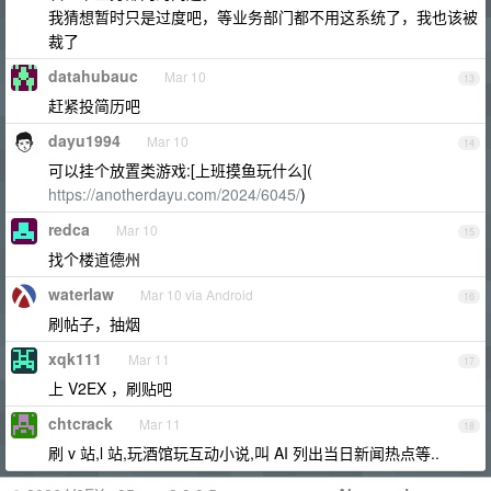
我猜想暂时只是过度吧，等业务部门都不用这系统了，我也该被
裁了
datahubauc
Mar 10
13
赶紧投简历吧
dayu1994
Mar 10
14
可以挂个放置类游戏:[上班摸鱼玩什么](
https://anotherdayu.com/2024/6045/
)
redca
Mar 10
15
找个楼道德州
waterlaw
Mar 10 via Android
16
刷帖子，抽烟
xqk111
Mar 11
17
上 V2EX ，刷贴吧
chtcrack
Mar 11
18
刷 v 站,l 站,玩酒馆玩互动小说,叫 AI 列出当日新闻热点等..