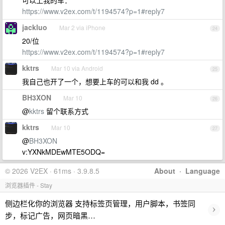
可以上我的车：
https://www.v2ex.com/t/1194574?p=1#reply7
jackluo
Mar 2 via iPhone
24
20/位
https://www.v2ex.com/t/1194574?p=1#reply7
kktrs
Mar 10 via Android
25
我自己也开了一个，想要上车的可以和我 dd 。
BH3XON
Mar 10
26
@
kktrs
留个联系方式
kktrs
Mar 10
27
@
BH3XON
v:YXNkMDEwMTE5ODQ=
© 2026 V2EX · 61ms · 3.9.8.5
About
·
Language
浏览器插件 - Stay
侧边栏化你的浏览器 支持标签页管理，用户脚本，书签同
›
步，标记广告，网页暗黑…