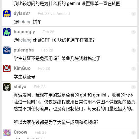
我比较想问的是为什么我的 gemini 设置账单一直在转圈
dylan87
Feb 28 via Android
4
@
hefang
拼车
huipengly
Feb 28
5
@
hefang
chatGPT 10 块的包月车在哪里？
pulengba
Feb 28
6
学生认证不是免费用吗？某鱼几块钱就搞定了
KimGuo
Feb 28
7
学生认证号
shilyx
Feb 28
8
真诚发问，我现在用的就是免费的 gpt 和 gemini ，收费的也体
验过一段时间，仅仅是编程使用日常使用不做图不做视频的话真
感觉不到任何差异，也没有限制使用，每天我的用量还挺大的。
所以大家花钱都是为了大量生成图和视频吗？
Croow
Feb 28
9