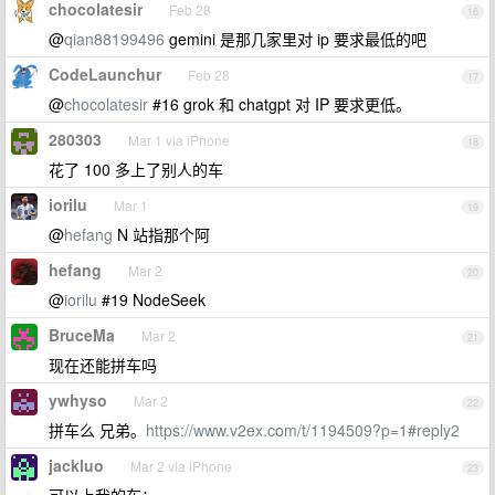
chocolatesir
Feb 28
16
@
qian88199496
gemini 是那几家里对 ip 要求最低的吧
CodeLaunchur
Feb 28
17
@
chocolatesir
#16 grok 和 chatgpt 对 IP 要求更低。
280303
Mar 1 via iPhone
18
花了 100 多上了别人的车
iorilu
Mar 1
19
@
hefang
N 站指那个阿
hefang
Mar 2
20
@
iorilu
#19 NodeSeek
BruceMa
Mar 2
21
现在还能拼车吗
ywhyso
Mar 2
22
拼车么 兄弟。
https://www.v2ex.com/t/1194509?p=1#reply2
jackluo
Mar 2 via iPhone
23