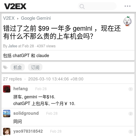
V2EX
Google Gemini
›
错过了之前 $99 一年多 gemini ，现在还
有什么不那么贵的上车机会吗？
By
Jafee
at Feb 28 · 4397 views
包括 chatGPT 和 claude
机会
订阅
27 replies
•
2026-03-10 13:44:06 +08:00
hefang
Feb 28
1
拼车, gemini 一年$16.
chatGPT 上包月车, 一个月￥ 10.
solidground
Feb 28
2
同问
yao978318542
Feb 28
3