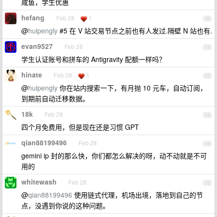
咸鱼，学生优惠
hefang
Feb 28
1
10
@
huipengly
#5 在 V 站交易节点之前也有人发过.隔壁 N 站也有.
evan9527
Feb 28
11
学生认证账号和拼车的 Antigravity 配额一样吗？
hinate
Feb 28
1
12
@
huipengly
你在站内搜索一下，有月抛 10 元车，自动订阅，
到期前自动迁移数据。
18k
Feb 28
13
四个月免费用，但是现在还是习惯 GPT
qian88199496
Feb 28
14
gemini ip 封的那么快，你们都怎么解决的呀，动不动就是不可
用的
whitewash
Feb 28
15
@
qian88199496
使用链式代理，机场出境，落地到自己的节
点，没遇到你说的这种问题。