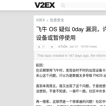
V2EX
信息安全
›
飞牛 OS 疑似 0day 
设备或暂停使用
izToDo
·
Jan 31
· 18160 views
17
This topic created in 187 days ago, the info
起因：
在近期使用飞牛时，发现会时不时的出现设备卡
关心这个问题，只以为是数据太多导致 FNOS 出
直到本周周五，我又出现了这个问题，于是就想
没想到，不查不知道，一查吓一跳，社区中许多
再一搜索，这居然是一个很普遍的问题！社区中有