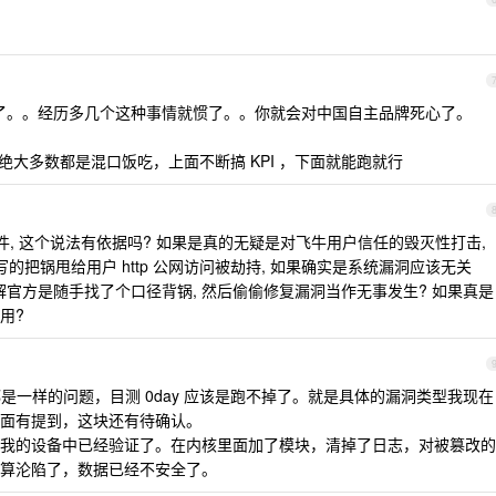
了。。经历多几个这种事情就惯了。。你就会对中国自主品牌死心了。
，绝大多数都是混口饭吃，上面不断搞 KPI ，下面就能跑就行
文件, 这个说法有依据吗? 如果是真的无疑是对飞牛用户信任的毁灭性打击,
的把锅甩给用户 http 公网访问被劫持, 如果确实是系统漏洞应该无关
我目前的理解官方是随手找了个口径背锅, 然后偷偷修复漏洞当作无事发生? 如果真是
用?
是一样的问题，目测 0day 应该是跑不掉了。就是具体的漏洞类型我现在
面有提到，这块还有待确认。
我的设备中已经验证了。在内核里面加了模块，清掉了日志，对被篡改的
算沦陷了，数据已经不安全了。