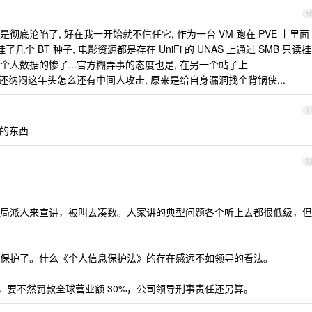
1
彻底沦陷了, 好在我一开始就不信任它, 作为一台 VM 跑在 PVE 上里面
个 BT 种子, 电影资源都是存在 UniFi 的 UNAS 上通过 SMB 只读挂
 用存个人数据的惨了...官方糊弄事的态度也是, 在另一个帖子上
还纳闷这年头怎么还有中间人攻击, 原来是给自身漏洞找个背锅侠...
1
理的东西
1
局派人来宣讲，被叫去凑数。人家讲的典型问题各个听上去都很低级，但
保护了。什么《个人信息保护法》的存在感远不如领导的看法。
告，要不然罚款全球营业额 30%，公司领导刑事责任还另算。