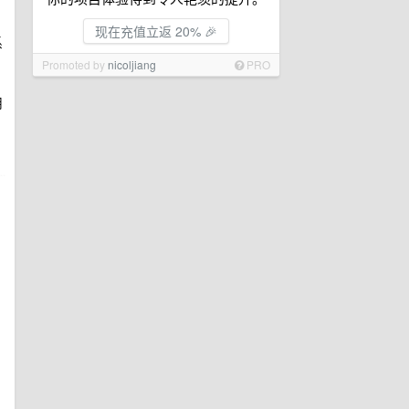
现在充值立返 20% 🎉
系
Promoted by
nicoljiang
PRO
用