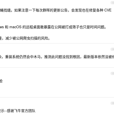
1
蝇找缝。如果注意一下每次群晖的更新公告，会发现也在修复各种 CVE
ws 和 macOS 的远程桌面敢暴露在公网被打成筛子也只是时间问题。
加密流量，减少被公网爬虫扫描的风险。
1
然被感染，重装系统仍然会中木马，推测此问题没找到根因，最新版本依然没被
1
脸
1
提示--感谢飞牛官方团队