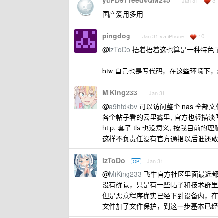
yuPD97Yeed4QM245
3
Jan 31
国产爱用多用
pingdog
10
Jan 31 via iPhone
@
izToDo
捂着捂着这也算是一种特色
btw 自己也是写代码，在这些环境下
MiKing233
Jan 31
@
a9htdkbv
可以访问整个 nas 全部
各个帖子看的云里雾里, 官方也轻描淡写
http, 套了 tls 也没意义, 按
这样不负责任没有官方通报以后谁还敢
izToDo
Jan 31
OP
@
MiKing233
飞牛官方社区里面最近都
没有确认，只是有一些帖子和技术群里
但是恶意程序确实已经下到设备内，在
文件加了文件保护，到这一步基本已经