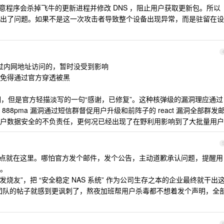
恶意程序会杀掉飞牛的更新进程并修改 DNS ，阻止用户获取更新包。所以
出了问题。如果不是这一次攻击者导致整个设备出现异常，而是驻留在设
后通过内网地址访问的，暂时没受到影响
关了，免得通过官方穿透被黑
洞，但是官方轻描淡写的一句“感谢，已修复”。这种核弹级的漏洞理应通过
88pma 漏洞通过短信群督促用户升级和前阵子的 react 漏洞全部群发
户数据安全的不负责任，更何况已经出现了在野利用影响到了大批量用户
一点就在这里。哪怕官方发个邮件，发个公告，主动道歉承认问题，提醒用
。
发烧友”，把 “安全稳定 NAS 系统” 作为公司生存之本的企业最终就干出
S 团队的帖子就感到更讽刺了，熬夜加班帮用户杀毒都不想着发个声明，全