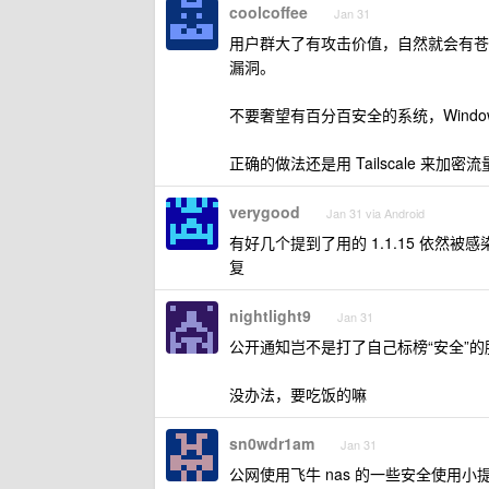
coolcoffee
Jan 31
用户群大了有攻击价值，自然就会有苍
漏洞。
不要奢望有百分百安全的系统，Windo
正确的做法还是用 Tailscale 来
verygood
Jan 31 via Android
有好几个提到了用的 1.1.15 依
复
nightlight9
Jan 31
公开通知岂不是打了自己标榜“安全”的
没办法，要吃饭的嘛
sn0wdr1am
Jan 31
公网使用飞牛 nas 的一些安全使用小