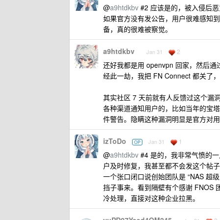
@
a9htdkbv
#2 应该是的，被入侵后
如果官方没有发公告，用户很难感知到
备，真的很难被察觉。
a9htdkbv
2
Jan 31
还好我都是用 openvpn 回家，然
经此一劫，我把 FN Connect 都
其实社区 7 天前就有人反馈过这个漏
各种渠道通知用户的，比如当年的宝塔 8
件警告。隐瞒这种漏洞明显是官方对用
izToDo
1
Jan 31
OP
@
a9htdkbv
#4 是的，我非常气愤的
户及时修复，我甚至都不会发这个帖子
一个张口闭口说创始团队是 “NAS 超级
挡子事来。看到隔壁有个感谢 FNO
冷处理，直接对这种企业拉黑。