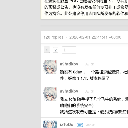
在漏洞在野且 POC 已经被公布的当下，飞牛技
的预警或公告，也没有发布任何专项补丁或修复工
作为掩饰。此处建议停用该团队所发布的软件
120 replies
•
2026-02-01 22:41:41 +08:00
1
2
a9htdkbv
Jan 31
确实有 0day ，一个路径穿越漏洞，
件，好像 1.1.15 版本修复了。
a9htdkbv
Jan 31
我去 fofa 随手搜了几个飞牛的系
响他们的系统安全）
我猜这次攻击可能是下载系统内的密钥
izToDo
Jan 31
OP