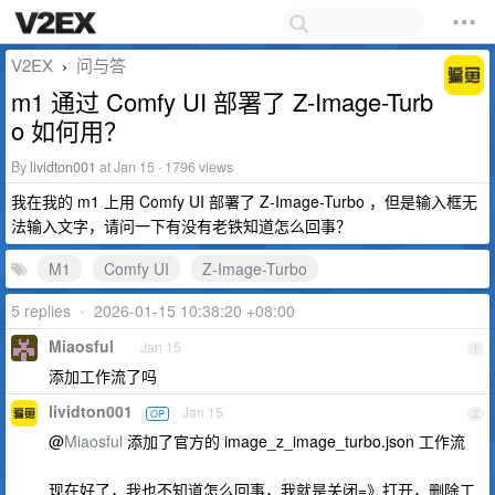
V2EX
问与答
›
m1 通过 Comfy UI 部署了 Z-Image-Turb
o 如何用？
By
lividton001
at Jan 15 · 1796 views
我在我的 m1 上用 Comfy UI 部署了 Z-Image-Turbo ，但是输入框无
法输入文字，请问一下有没有老铁知道怎么回事？
M1
Comfy UI
Z-Image-Turbo
5 replies
•
2026-01-15 10:38:20 +08:00
Miaosful
Jan 15
1
添加工作流了吗
lividton001
Jan 15
OP
2
@
Miaosful
添加了官方的 image_z_image_turbo.json 工作流
现在好了，我也不知道怎么回事，我就是关闭=》打开，删除工