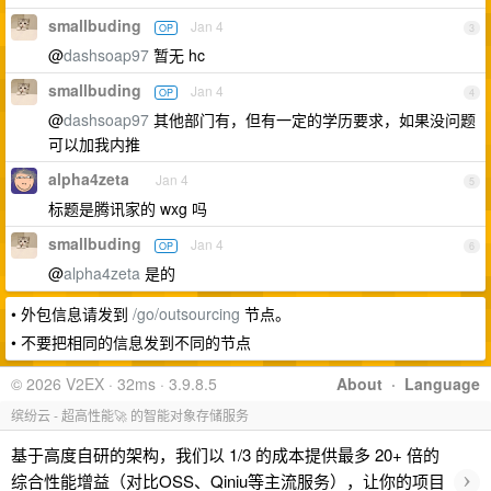
smallbuding
Jan 4
OP
3
@
dashsoap97
暂无 hc
smallbuding
Jan 4
OP
4
@
dashsoap97
其他部门有，但有一定的学历要求，如果没问题
可以加我内推
alpha4zeta
Jan 4
5
标题是腾讯家的 wxg 吗
smallbuding
Jan 4
OP
6
@
alpha4zeta
是的
• 外包信息请发到
/go/outsourcing
节点。
• 不要把相同的信息发到不同的节点
© 2026 V2EX · 32ms · 3.9.8.5
About
·
Language
缤纷云 - 超高性能🚀 的智能对象存储服务
基于高度自研的架构，我们以 1/3 的成本提供最多 20+ 倍的
›
综合性能增益（对比OSS、Qiniu等主流服务），让你的项目