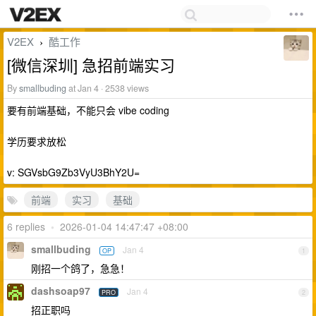
V2EX
酷工作
›
[微信深圳] 急招前端实习
By
smallbuding
at Jan 4 · 2538 views
要有前端基础，不能只会 vibe coding
学历要求放松
v: SGVsbG9Zb3VyU3BhY2U=
前端
实习
基础
6 replies
•
2026-01-04 14:47:47 +08:00
smallbuding
Jan 4
OP
1
刚招一个鸽了，急急！
dashsoap97
Jan 4
PRO
2
招正职吗