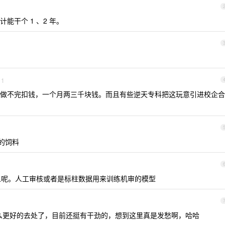
能干个 1 、2 年。
1
做不完扣钱，一个月两三千块钱。而且有些逆天专科把这玩意引进校企合
的饲料
万人呢。人工审核或者是标柱数据用来训练机审的模型
么更好的去处了，目前还挺有干劲的，想到这里真是发愁啊，哈哈