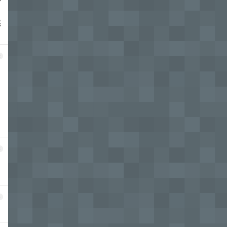
密
然
2
3
4