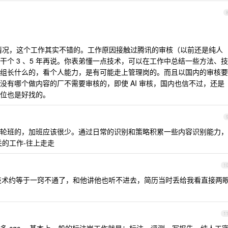
情况，这个工作其实不错的。工作原因接触过腾讯的审核（以前还是纯人
个 3 、5 年再说。你表弟懂一点技术，可以在工作中总结一些方法、技
组长什么的，看个人能力，是有可能走上管理岗的。而且以国内的审核要
没有哪个做内容的厂不需要审核的，即使 AI 审核，国内也信不过，还是
位也是好找的。
轮班的，加班应该很少。通过日常的识别和策略积累一些内容识别能力，
关的工作-往上走走
1
术约等于一窍不通了，和他讲他也听不进去，简历当时丢给我看直接两
1