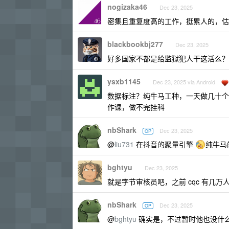
nogizaka46
Dec 23, 2025
密集且重复度高的工作，挺累人的，估计
blackbookbj277
Dec 23, 2025
好多国家不都是给监狱犯人干这活么？
ysxb1145
Dec 23, 2025 via Android
数据标注？纯牛马工种，一天做几十个
作课，做不完挂科
nbShark
Dec 23, 2025
OP
@
liu731
在抖音的聚量引擎
纯牛马
bghtyu
Dec 23, 2025
就是字节审核员吧，之前 cqc 有几
nbShark
Dec 23, 2025
OP
@
bghtyu
确实是，不过暂时他也没什