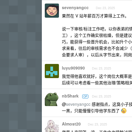
sevenyangcc
Dec 23, 2025
果然在 V 站年薪百万才算得上工作。
说一下审核/标注工作吧，以你表弟的
工），这个工作确实很枯燥，但是建议干
巧，能获得一些晋升机会，比如升个小
求来看，往后的审核需求也不会减少（
会要求人审），以后从字节出来，同岗
luyu909090
Dec 23, 2025
我觉得他喜欢就好，这个岗位大概率是
后续可以考虑看一些其他治理/策略相
nbShark
Dec 23, 2025
OP
@
sevenyangcc
感谢指点，这臭小子技
一黑，只能慢慢引导他学东西了
Almost20
Dec 23, 2025