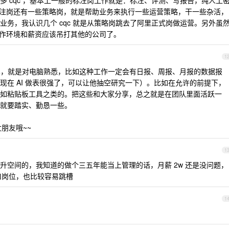
多 cqc ，基本上一般的标注岗工作就是：标注、评测、写报告，纯人工
了标注岗还有一些策略岗，就是帮助业务来执行一些运营策略，干一些杂活，
业务，我认识几个 cqc 就是从策略岗跳去了阿里正式岗做运营。另外虽
工作环境和薪资应该吊打其他的公司了。
1
技术，就是对电脑熟悉，比如这种工作一定会有日报、周报、月报的数据报
现在 AI 做表很强了，可以让他抽空研究一下）。比如在允许的前提下，
如粘贴板工具之类的。把这些和大家分享，总之就是在团队里面活跃一
就要踏实、勤恳一些。
朋友哦~~
1
升空间的，我知道的做个三五年能当上管理的话，月薪 2w 还是没问题，
口岗位，也比较容易跳槽
1