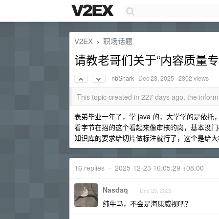
V2EX
职场话题
›
请教老哥们关于“内容质量专
nbShark
·
Dec 23, 2025
· 2302 views
This topic created in 227 days ago, the info
表弟毕业一年了，学 java 的，大学学的是
看字节在招的这个看起来像审核的岗，基本没门
知识库的要求给切片做标注就行了，这个是给大
16 replies
•
2025-12-23 16:05:29 +08:00
Nasdaq
Dec 23, 2025
纯牛马，不会是海康威视吧？