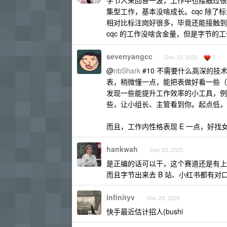
字节人来回答一波，工作中也接触过很
集型工作，基本没啥成长。cqc 除
相对比标注岗好很多，毕竟还能接触到
cqc 的工作没啥含金量，但是字节的
sevenyangcc
1
Dec 23, 2025
@
nbShark
#10 不需要什么高深的
表，稍微懂一点，能把表做好看一些（
发现一些能提升工作效率的小工具，例
些，让小组长、主管看到你。起点低，
而且，工作内性格表现 E 一点，好找女
hankwah
Dec 23, 2025
是正编的话可以干，这个赛道还是有上
而且字节出来去 B 站、小红书都有对
infinityv
Dec 23, 2025
快手最近估计招人(bushi