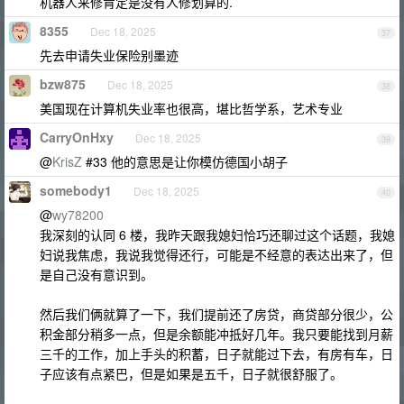
机器人来修肯定是没有人修划算的.
8355
Dec 18, 2025
37
先去申请失业保险别墨迹
bzw875
Dec 18, 2025
38
美国现在计算机失业率也很高，堪比哲学系，艺术专业
CarryOnHxy
Dec 18, 2025
39
@
KrisZ
#33 他的意思是让你模仿德国小胡子
somebody1
Dec 18, 2025
40
@
wy78200
我深刻的认同 6 楼，我昨天跟我媳妇恰巧还聊过这个话题，我媳
妇说我焦虑，我说我觉得还行，可能是不经意的表达出来了，但
是自己没有意识到。
然后我们俩就算了一下，我们提前还了房贷，商贷部分很少，公
积金部分稍多一点，但是余额能冲抵好几年。我只要能找到月薪
三千的工作，加上手头的积蓄，日子就能过下去，有房有车，日
子应该有点紧巴，但是如果是五千，日子就很舒服了。