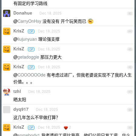
有固定的学习路线
Donahue
Dec 18, 2025
43
@
CarryOnHxy
没有没有 开个玩笑而已
KrisZ
Dec 18, 2025
OP
44
@
liujunyuan
理论强支撑
KrisZ
Dec 18, 2025
OP
45
@
getadoggie
那压力更大
KrisZ
Dec 18, 2025
OP
46
@
COOOOOOde
有考虑过进厂，但我老婆说实现不了我的人生
价值。。。
tzhl
Dec 18, 2025
47
晒太阳
dyq917
Dec 18, 2025
48
这几年怎么不早做打算？
KrisZ
Dec 18, 2025
2
OP
49
@
somebody1
我老婆的工资比我高，他们公司只发工资，什么