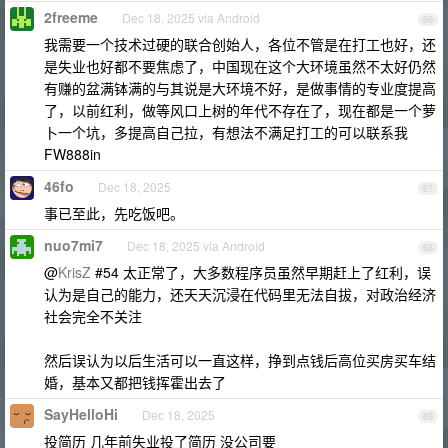
2freeme
Dec 18, 2025 via Android
66
我需要一个技术过硬的联合创始人，各位不管是在打工也好，还
是失业也好都不要焦虑了，中国现在这个大环境虽然不太好仍然
有赚的盆满钵满的与其说是大环境不好，是做事情的专业度提高
了，以前红利，做等风口上树的年代不存在了，现在都是一个萝
卜一个坑，多提高自己拉，有想法不满足打工的可以联系我
FW888in
46fo
Dec 18, 2025
67
事已至此，先吃饭吧。
nuo7mi7
Dec 18, 2025 via Android
68
@
KrisZ
#54 太正常了，大多数程序员虽然早期赶上了红利，误
认为是自己的能力，还天天沉浸在代码里无法自拔，对政治经济
社会完全不关注
然后误认为以后生活可以一直这样，挣到点钱后高位买房买车结
婚，基本又都把钱挥霍出去了
SayHelloHi
Dec 18, 2025
69
投简历 几年前失业投了简历 没公司要