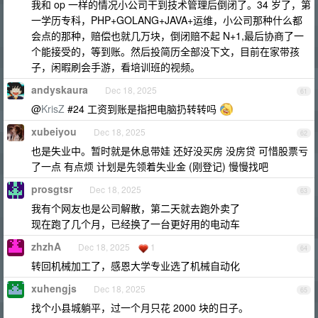
我和 op 一样的情况小公司干到技术管理后倒闭了。34 岁了，第
一学历专科，PHP+GOLANG+JAVA+运维，小公司那种什么都
会点的那种，赔偿也就几万块，倒闭赔不起 N+1,最后协商了一
个能接受的，等到账。然后投简历全部没下文，目前在家带孩
子，闲暇刷会手游，看培训班的视频。
andyskaura
Dec 18, 2025
61
@
KrisZ
#24 工资到账是指把电脑扔转转吗
xubeiyou
Dec 18, 2025
62
也是失业中。暂时就是休息带娃 还好没买房 没房贷 可惜股票亏
了一点 有点烦 计划是先领着失业金 (刚登记) 慢慢找吧
prosgtsr
Dec 18, 2025
63
我有个网友也是公司解散，第二天就去跑外卖了
现在跑了几个月，已经换了一台更好用的电动车
zhzhA
Dec 18, 2025
1
64
转回机械加工了，感恩大学专业选了机械自动化
xuhengjs
Dec 18, 2025
65
找个小县城躺平，过一个月只花 2000 块的日子。