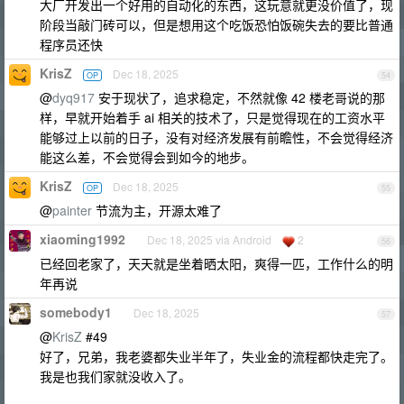
大厂开发出一个好用的自动化的东西，这玩意就更没价值了，现
阶段当敲门砖可以，但是想用这个吃饭恐怕饭碗失去的要比普通
程序员还快
KrisZ
Dec 18, 2025
OP
54
@
dyq917
安于现状了，追求稳定，不然就像 42 楼老哥说的那
样，早就开始着手 ai 相关的技术了，只是觉得现在的工资水平
能够过上以前的日子，没有对经济发展有前瞻性，不会觉得经济
能这么差，不会觉得会到如今的地步。
KrisZ
Dec 18, 2025
OP
55
@
painter
节流为主，开源太难了
xiaoming1992
Dec 18, 2025 via Android
2
56
已经回老家了，天天就是坐着晒太阳，爽得一匹，工作什么的明
年再说
somebody1
Dec 18, 2025
57
@
KrisZ
#49
好了，兄弟，我老婆都失业半年了，失业金的流程都快走完了。
我是也我们家就没收入了。