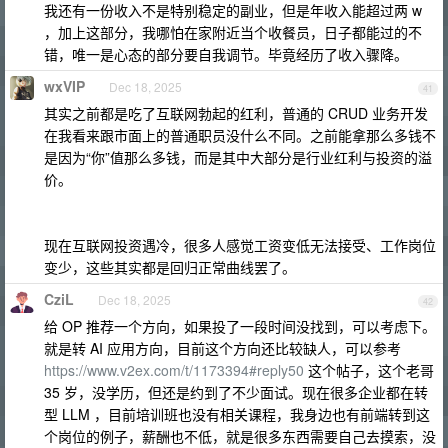
我还有一份收入不是特别稳定的副业，但是年收入能超过两 w
，加上这部分，我哪怕在家附近当个收餐员，日子都能过的不
错，唯一是心态的部分要自我调节。毕竟经历了收入骤降。
wxVIP
Dec 18, 2025
41
其实之前都是吃了互联网勃起的红利，普通的 CRUD 业务开发
在我看来跟市面上的普通职员没什么不同。之前能拿那么多钱不
是因为“你”值那么多钱，而是其中大部分是行业红利与投资的溢
价。
现在互联网投资遇冷，很多人感觉工资变低无法接受、工作岗位
变少，这些其实都是回归正常曲线罢了。
CziL
Dec 18, 2025
42
给 OP 推荐一个方向，如果投了一段时间没找到，可以考虑下。
就是转 AI 应用方向，目前这个方向还比较缺人，可以参考
https://www.v2ex.com/t/1173394#reply50
这个帖子，这个老哥
35 岁，没学历，但还是约到了不少面试。现在很多企业都在转
型 LLM ，目前培训班也没有相关课程，我身边也有前端转到这
个岗位的例子，薪酬也不低，就是很多东西需要自己去摸索，没