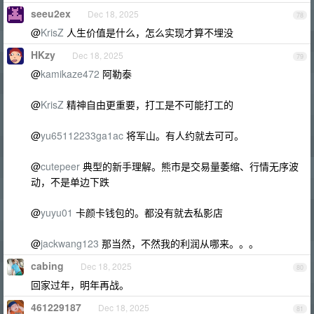
seeu2ex
Dec 18, 2025
78
@
KrisZ
人生价值是什么，怎么实现才算不埋没
HKzy
Dec 18, 2025
79
@
kamikaze472
阿勒泰
@
KrisZ
精神自由更重要，打工是不可能打工的
@
yu65112233ga1ac
将军山。有人约就去可可。
@
cutepeer
典型的新手理解。熊市是交易量萎缩、行情无序波
动，不是单边下跌
@
yuyu01
卡颜卡钱包的。都没有就去私影店
@
jackwang123
那当然，不然我的利润从哪来。。。
cabing
Dec 18, 2025
80
回家过年，明年再战。
461229187
Dec 18, 2025
81