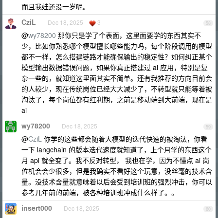
而且我娃还没一岁呢。
CziL
Dec 18, 2025
3
58
@
wy78200
那你只是学了个表面，这里面要学的东西其实不
少，比如你熟悉哪个模型擅长哪些能力吗，每个阶段调用的模型
都不一样，怎么搭建链路才能确保输出的稳定性？如何纠正某个
模型输出数据错误问题，如果你真正搭建过 ai 应用，特别是复
杂一些的，就知道这里面其实不简单。还有我推荐的方向目前会
的人较少，现在传统岗位已经大大减少了，不转型就只能等着被
淘汰了，每个岗位都有红利期，之前是移动端到大前端，现在是
ai
wy78200
Dec 18, 2025
59
@
CziL
你学的这些都会随着大模型的迭代快速的被淘汰，你看
一下 langchain 的版本迭代速度就知道了，上个月学的东西这个
月 api 就全变了。我不反对转型， 我也在学，因为不懂点 ai 岗
位机会会少很多，但是我确实不看好这个玩意，没丝毫的技术含
量。没技术含量就意味着以后会受到培训班的强烈冲击，你可以
参考几年前的前端，被各种培训班冲成什么样了。。
insert000
Dec 18, 2025
60