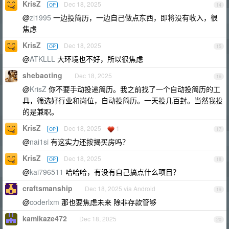
KrisZ
Dec 18, 2025
OP
14
@
zl1995
一边投简历，一边自己做点东西，即将没有收入，很
焦虑
KrisZ
Dec 18, 2025
OP
15
@
ATKLLL
大环境也不好，所以很焦虑
shebaoting
Dec 18, 2025
16
@
KrisZ
你不要手动投递简历。我之前找了一个自动投简历的工
具，筛选好行业和岗位，自动投简历。一天投几百封。当然我投
的是兼职。
KrisZ
Dec 18, 2025
1
OP
17
@
nai1si
有这实力还按揭买房吗？
KrisZ
Dec 18, 2025
OP
18
@
kai796511
哈哈哈，有没有自己搞点什么项目？
craftsmanship
Dec 18, 2025 via Android
19
@
coderlxm
那也要焦虑未来 除非存款管够
kamikaze472
Dec 18, 2025
20