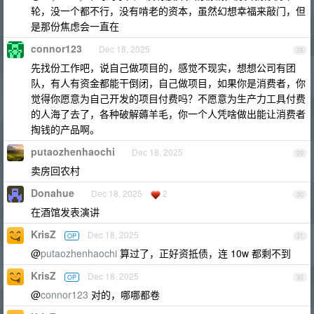
轮，没一个都不行，没有啃老的资本，虽然幻想幸福来敲门，但
是那份焦虑会一直在
connor123
Dec 18, 2025
28
先找份工作吧，说自己做项目的，感觉不现实，想想公司有团
队，有人有资金都能干倒闭，自己做项目，如果你是消费者，你
觉得你愿意为自己开发的项目付费吗？不愿意为生产力工具付费
的人海了去了，各种破解薅羊毛，你一个人凭啥做出能让消费者
掏钱的产品啊。
putaozhenhaochi
Dec 18, 2025
29
卖房回农村
Donahue
Dec 18, 2025
2
30
在酒馆发表演讲
KrisZ
Dec 18, 2025
OP
31
@
putaozhenhaochi
算过了，正好资抵债，连 10w 都剩不到
KrisZ
Dec 18, 2025
OP
32
@
connor123
对的，哪哪都卷