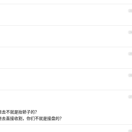
2
2
2
2
2
进去不就是抬轿子的？
买进去直接收割，你们不就是接盘的？
2