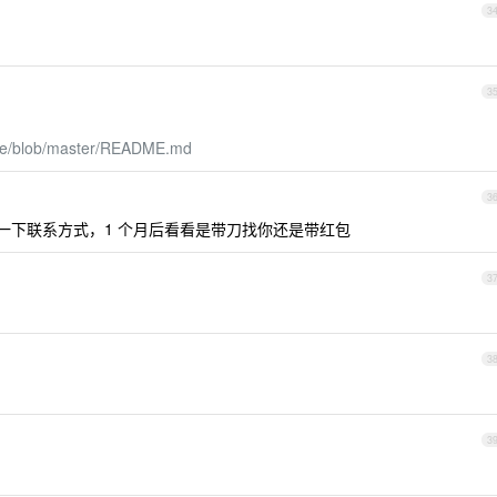
3
3
uhe/blob/master/README.md
3
发一下联系方式，1 个月后看看是带刀找你还是带红包
3
3
3