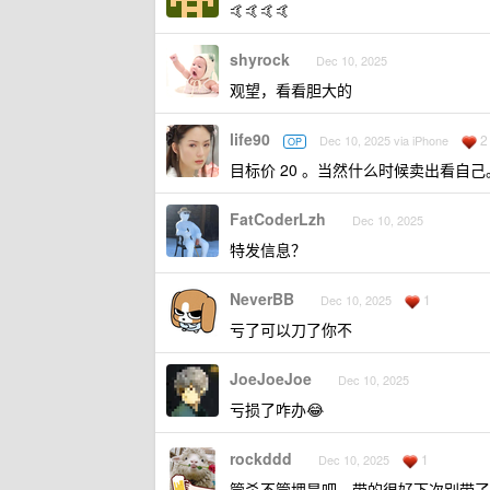
🤙🤙🤙🤙
shyrock
Dec 10, 2025
观望，看看胆大的
life90
2
Dec 10, 2025 via iPhone
OP
目标价 20 。当然什么时候卖出看自己
FatCoderLzh
Dec 10, 2025
特发信息？
NeverBB
1
Dec 10, 2025
亏了可以刀了你不
JoeJoeJoe
Dec 10, 2025
亏损了咋办😂
rockddd
1
Dec 10, 2025
管杀不管埋是吧，带的很好下次别带了