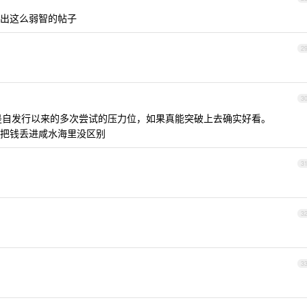
出这么弱智的帖子
2
3
点是自发行以来的多次尝试的压力位，如果真能突破上去确实好看。
把钱丢进咸水海里没区别
3
3
3