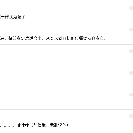
1
然一律认为骗子
1
进，获益多少后适合出，从买入到目标价位需要持仓多久。
1
1
1
1
。。。。哈哈哈（别信我，我乱说的）