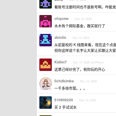
看账号注册时间也不是新号啊，咋能发
chqome
Dec 10, 2025
水木有个网际基金，跟买就行了
zbinlin
Dec 10, 2025
从前复权的 K 线图来看，现在这个
但你这样说个名字让大家让买跟让大家
Kidlet7
Dec 10, 2025 via iPhone
这票己经炒完了，祝你玩的开心
lichdkimba
Dec 10, 2025
一千多倍市营。。。
510908220
Dec 10, 2025
买 2 手试试水