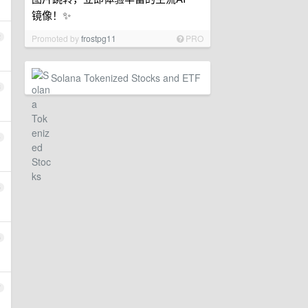
镜像！✨
2
Promoted by
frostpg11
PRO
Solana Tokenized Stocks and ETF
3
4
5
6
7