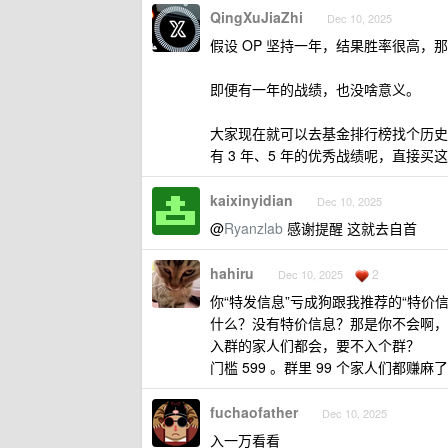
QingXuJiaZhi
Dec 10, 2025
假设 OP 坚持一年，结果胜率很高，
即便有一年的战绩，也没啥意义。
大家现在就可以去基金排行榜找个历史
有 3 年、5 年的优秀战绩呢，直接买
kaixinyidian
Dec 10, 2025
@
Ryanzlab
感谢提醒 这就去自首
hahiru
2
Dec 10, 2025
你“特发信息”亏成狗跟我推荐的“特价
什么？没有特价信息？那是你不会啊，
入群的家人们都会，要不入个群？
门槛 599 。群里 99 个家人们都赚
fuchaofather
Dec 10, 2025
入一万看看