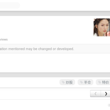
 views
rmation mentioned may be changed or developed.
炒股
半仓
特价
❮
❯