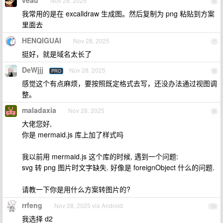
veau
Nov 28, 2025
6
我常用的是在 excalldraw 生成图。然后复制为 png 粘贴到方案
里面去
HENQIGUAI
Nov 28, 2025
7
挺好，就是域名太长了
DeWjjj
Nov 28, 2025
PRO
8
感觉这个有点麻烦，要按照既定格式去写，还没办法通过视图调
整。
maladaxia
Nov 28, 2025
9
大佬您好,
你是 mermaid.js 库上加了样式吗
我以前用 mermaid.js 这个库的时候, 遇到一个问题:
svg 转 png 图片时文字缺失. 好像是 foreignObject 什么的问题.
请教一下你是用什么方案转图片的?
rrfeng
Nov 28, 2025 via Android
10
我选择 d2