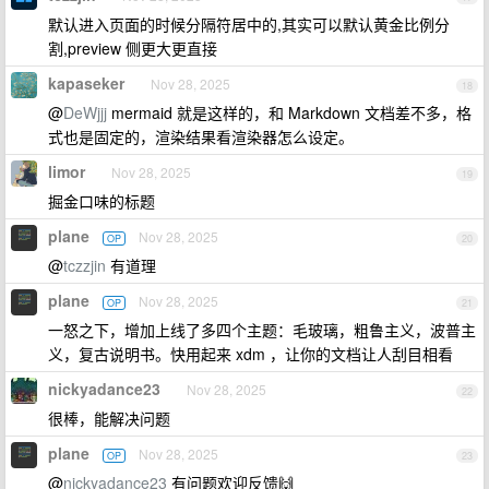
默认进入页面的时候分隔符居中的,其实可以默认黄金比例分
割,preview 侧更大更直接
kapaseker
Nov 28, 2025
18
@
DeWjjj
mermaid 就是这样的，和 Markdown 文档差不多，格
式也是固定的，渲染结果看渲染器怎么设定。
limor
Nov 28, 2025
19
掘金口味的标题
plane
Nov 28, 2025
OP
20
@
tczzjin
有道理
plane
Nov 28, 2025
OP
21
一怒之下，增加上线了多四个主题：毛玻璃，粗鲁主义，波普主
义，复古说明书。快用起来 xdm ，让你的文档让人刮目相看
nickyadance23
Nov 28, 2025
22
很棒，能解决问题
plane
Nov 28, 2025
OP
23
@
nickyadance23
有问题欢迎反馈🙌