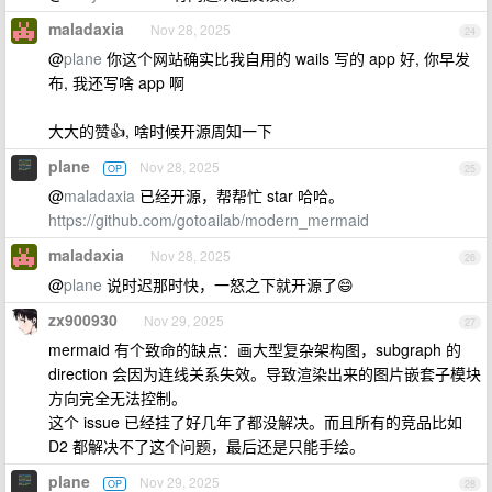
maladaxia
Nov 28, 2025
24
@
plane
你这个网站确实比我自用的 wails 写的 app 好, 你早发
布, 我还写啥 app 啊
大大的赞👍, 啥时候开源周知一下
plane
Nov 28, 2025
OP
25
@
maladaxia
已经开源，帮帮忙 star 哈哈。
https://github.com/gotoailab/modern_mermaid
maladaxia
Nov 28, 2025
26
@
plane
说时迟那时快，一怒之下就开源了😄
zx900930
Nov 29, 2025
27
mermaid 有个致命的缺点：画大型复杂架构图，subgraph 的
direction 会因为连线关系失效。导致渲染出来的图片嵌套子模块
方向完全无法控制。
这个 issue 已经挂了好几年了都没解决。而且所有的竞品比如
D2 都解决不了这个问题，最后还是只能手绘。
plane
Nov 29, 2025
OP
28