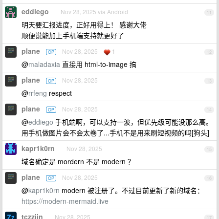
eddiego
Nov 28, 2025 via Android
11
明天要汇报进度，正好用得上！ 感谢大佬
顺便说能加上手机端支持就更好了
plane
Nov 28, 2025
1
OP
12
@
maladaxia
直接用 html-to-image 搞
plane
Nov 28, 2025
OP
13
@
rrfeng
respect
plane
Nov 28, 2025
OP
14
@
eddiego
手机端啊，可以支持一波，但优先级可能没那么高。
用手机做图片会不会太卷了...手机不是用来刷短视频的吗[狗头]
kapr1k0rn
Nov 28, 2025
15
域名确定是 mordern 不是 modern ？
plane
Nov 28, 2025
OP
16
@
kapr1k0rn
modern 被注册了。不过目前更新了新的域名：
https://modern-mermaid.live
tczzjin
Nov 28, 2025
17