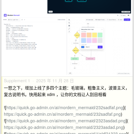
Supplement 1 · 2025 年 11 月 28 日
一怒之下，增加上线了多四个主题：毛玻璃，粗鲁主义，波普主义，
复古说明书。快用起来 xdm ，让你的文档让人刮目相看
![
https://quick.go-admin.cn/ai/mordern_mermaid/232sadfaf.png
](
https://quick.go-admin.cn/ai/mordern_mermaid/232sadfaf.png
)
![
https://quick.go-admin.cn/ai/mordern_mermaid/2323asdad.png
](
https://quick.go-admin.cn/ai/mordern_mermaid/2323asdad.png
)
![
https://quick.go-admin.cn/ai/mordern_mermaid/1jaldl21323.png
](