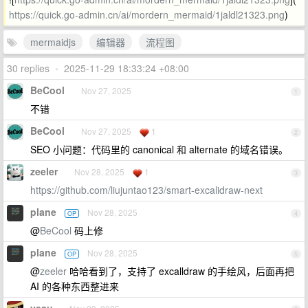
https://quick.go-admin.cn/ai/mordern_mermaid/1jaldl21323.png
)
mermaidjs
编辑器
流程图
30 replies
•
2025-11-29 18:33:24 +08:00
BeCool
Nov 27, 2025
1
不错
BeCool
Nov 27, 2025
1
2
SEO 小问题：代码里的 canonical 和 alternate 的域名错误。
zeeler
Nov 28, 2025
1
3
https://github.com/liujuntao123/smart-excalidraw-next
plane
Nov 28, 2025
OP
4
@
BeCool
码上修
plane
Nov 28, 2025
OP
5
@
zeeler
哈哈看到了，支持了 excalldraw 的手绘风，后面再把
AI 的各种东西整进来