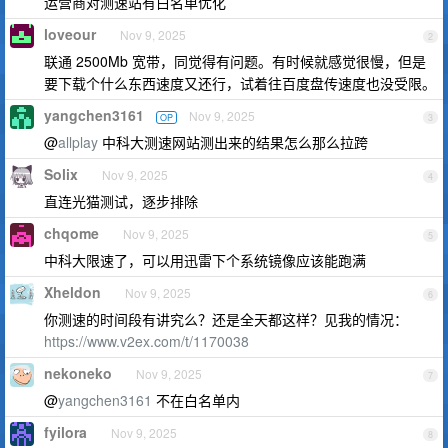
运营商对测速站有白名单优化
loveour
Nov 9, 2025
2
联通 2500Mb 宽带，同觉得有问题。有时候就感觉很慢，但是
要下载个什么东西速度又还行，试着往百度盘传速度也没受限。
yangchen3161
Nov 9, 2025
OP
3
@
allplay
中科大测速网站测出来的结果怎么那么拉跨
Solix
Nov 9, 2025
4
直连光猫测试，逐步排除
chqome
Nov 9, 2025
5
中科大限速了，可以用迅雷下个系统镜像应该能跑满
Xheldon
Nov 9, 2025
6
你测速的时间段有讲究么？还是全天都这样？见我的情况：
https://www.v2ex.com/t/1170038
nekoneko
Nov 9, 2025
7
@
yangchen3161
不在白名单内
fyilora
Nov 9, 2025
8