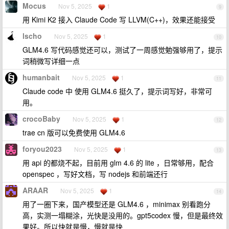
Mocus
Nov 5, 2025
1
9
用 Kimi K2 接入 Claude Code 写 LLVM(C++)，效果还能接受
lscho
Nov 5, 2025
1
10
GLM4.6 写代码感觉还可以，测试了一周感觉勉强够用了，提示
词稍微写详细一点
humanbait
Nov 5, 2025
1
11
Claude code 中 使用 GLM4.6 挺久了，提示词写好，非常可
用。
crocoBaby
Nov 5, 2025
1
12
trae cn 版可以免费使用 GLM4.6
foryou2023
Nov 5, 2025
1
13
用 api 的都烧不起，目前用 glm 4.6 的 lite ，日常够用，配合
openspec ，写好文档，写 nodejs 和前端还行
ARAAR
Nov 5, 2025
1
14
用了一圈下来，国产模型还是 GLM4.6 ，minimax 别看跑分
高，实测一塌糊涂，光快是没用的。gpt5codex 慢，但是最终效
果好。所以快就是慢，慢就是快