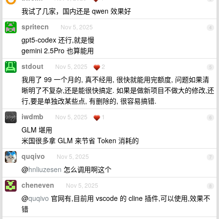
我试了几家，国内还是 qwen 效果好
spritecn
Nov 5, 2025
4
gpt5-codex 还行,就是慢
gemini 2.5Pro 也算能用
stdout
Nov 5, 2025
2
5
我用了 99 一个月的, 真不经用, 很快就能用完额度, 问题如果清
晰明了不复杂,还是能很快搞定. 如果是做新项目不做大的修改,还
行,要是单独改某些点, 有删除的, 很容易搞错.
iwdmb
Nov 5, 2025
1
6
GLM 堪用
米国很多拿 GLM 来节省 Token 消耗的
quqivo
Nov 5, 2025
7
@
hnliuzesen
怎么调用啊这个
cheneven
Nov 5, 2025
8
@
quqivo
官网有,目前用 vscode 的 cline 插件,可以使用,效果不
错