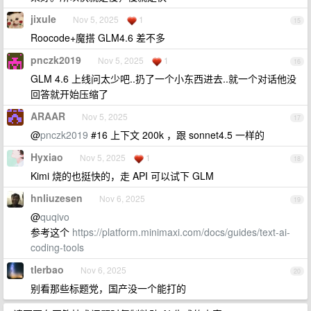
jixule
Nov 5, 2025
1
15
Roocode+魔搭 GLM4.6 差不多
pnczk2019
Nov 5, 2025
1
16
GLM 4.6 上线问太少吧..扔了一个小东西进去..就一个对话他没
回答就开始压缩了
ARAAR
Nov 5, 2025
17
@
pnczk2019
#16 上下文 200k ，跟 sonnet4.5 一样的
Hyxiao
Nov 5, 2025
1
18
Kimi 烧的也挺快的，走 API 可以试下 GLM
hnliuzesen
Nov 6, 2025
19
@
quqivo
参考这个
https://platform.minimaxi.com/docs/guides/text-ai-
coding-tools
tlerbao
Nov 6, 2025
20
别看那些标题党，国产没一个能打的