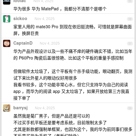
loolac
Nov 4, 2025
55
华为很多 华为 MatePad ，我都分不清那个是哪个
sickoo
Nov 4, 2025
56
家里人用的 mate30 Pro 到现在依旧挺流畅，可惜就是屏幕曲面
屏，换屏巨贵
CaptainD
Nov 4, 2025
57
华为产品外观设计以及一些不痛不痒的硬件确实不错，比如当年
的 P60Pro 陶瓷后盖很惊艳、比如这个平板的重量手感控制
但做软件太垃圾了，这个平板有个杀手级功能，眼动翻页，我测
试下来比外星人的眼动仪好用很多
我看书较多，这个功能非常心水，但它只支持华为自己的阅读
app ，而华为的阅读 app 又太垃圾了，如果开放给第三方我直
接下单了
barrysj
Nov 4, 2025
58
虽然我是菊厂黑子，但是产品还是可以的
不过买手机平板还是要考虑系统，目前限制太多了
尤其是新款都强制单框架，也因为这个，我的华为前同事们很多
不乐意买华为手机了（老板们除外）