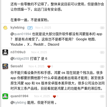
还有一些零散的不记得了，整体来说目前可以使用，但是偶尔会
让你烦躁一下，出远门没有安全感。
在重申一遍，不是谁家粉。
kylebing
Nov 4, 2025
OP
30
@
quan01994
也就是说大部分国外软件都没有鸿蒙版本的 app
？ 那是有点难受了。这些岂不是都不能用？ Google 地图、
Youtube 、X 、Reddit 、Discord
n37r09u3
Nov 4, 2025
31
@
bridge255
打错了 是 6
Satoshl
Nov 4, 2025
6
32
你不能只看设备外形和手感，鸿蒙 os 现在就是个残次品，很多
app 你都要折腾他那个什么卓易通或者出境易才能用；甚至很多
原生鸿蒙 app 和 ios 版本安卓版本差异很大，很多公司没办法同
时开发三条产品线，目前看就是鸿蒙上的功能有严重的滞后性。
quan01994
Nov 4, 2025
1
33
@
kylebing
能用，但是不好用 。