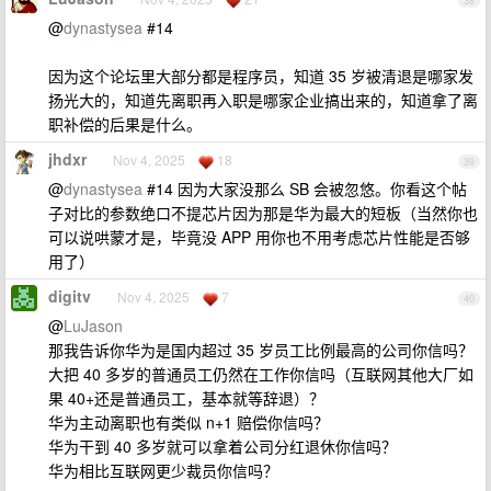
38
@
dynastysea
#14
因为这个论坛里大部分都是程序员，知道 35 岁被清退是哪家发
扬光大的，知道先离职再入职是哪家企业搞出来的，知道拿了离
职补偿的后果是什么。
jhdxr
Nov 4, 2025
18
39
@
dynastysea
#14 因为大家没那么 SB 会被忽悠。你看这个帖
子对比的参数绝口不提芯片因为那是华为最大的短板（当然你也
可以说哄蒙才是，毕竟没 APP 用你也不用考虑芯片性能是否够
用了）
digitv
Nov 4, 2025
7
40
@
LuJason
那我告诉你华为是国内超过 35 岁员工比例最高的公司你信吗？
大把 40 多岁的普通员工仍然在工作你信吗（互联网其他大厂如
果 40+还是普通员工，基本就等辞退）？
华为主动离职也有类似 n+1 赔偿你信吗？
华为干到 40 多岁就可以拿着公司分红退休你信吗？
华为相比互联网更少裁员你信吗？