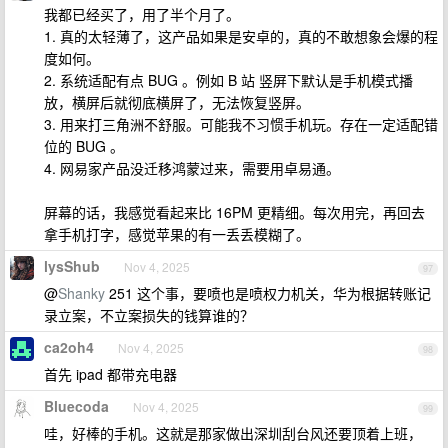
我都已经买了，用了半个月了。
1. 真的太轻薄了，这产品如果是安卓的，真的不敢想象会爆的程
度如何。
2. 系统适配有点 BUG 。例如 B 站 竖屏下默认是手机模式播
放，横屏后就彻底横屏了，无法恢复竖屏。
3. 用来打三角洲不舒服。可能我不习惯手机玩。存在一定适配错
位的 BUG 。
4. 网易家产品没迁移鸿蒙过来，需要用卓易通。
屏幕的话，我感觉看起来比 16PM 更精细。每次用完，再回去
拿手机打字，感觉苹果的有一丢丢模糊了。
lysShub
Nov 4, 2025
97
@
Shanky
251 这个事，要喷也是喷权力机关，华为根据转账记
录立案，不立案损失的钱算谁的？
ca2oh4
Nov 4, 2025
98
首先 ipad 都带充电器
Bluecoda
Nov 4, 2025
99
哇，好棒的手机。这就是那家做出深圳刮台风还要顶着上班，