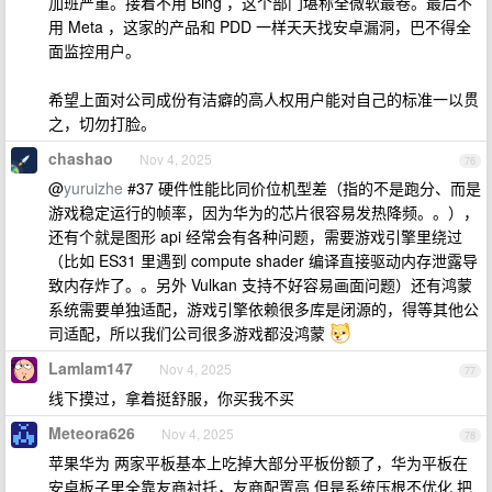
加班严重。接着不用 Bing ，这个部门堪称全微软最卷。最后不
用 Meta ，这家的产品和 PDD 一样天天找安卓漏洞，巴不得全
面监控用户。
希望上面对公司成份有洁癖的高人权用户能对自己的标准一以贯
之，切勿打脸。
chashao
Nov 4, 2025
76
@
yuruizhe
#37 硬件性能比同价位机型差（指的不是跑分、而是
游戏稳定运行的帧率，因为华为的芯片很容易发热降频。。），
还有个就是图形 api 经常会有各种问题，需要游戏引擎里绕过
（比如 ES31 里遇到 compute shader 编译直接驱动内存泄露导
致内存炸了。。另外 Vulkan 支持不好容易画面问题）还有鸿蒙
系统需要单独适配，游戏引擎依赖很多库是闭源的，得等其他公
司适配，所以我们公司很多游戏都没鸿蒙
Lamlam147
Nov 4, 2025
77
线下摸过，拿着挺舒服，你买我不买
Meteora626
Nov 4, 2025
78
苹果华为 两家平板基本上吃掉大部分平板份额了，华为平板在
安卓板子里全靠友商衬托，友商配置高 但是系统压根不优化 把