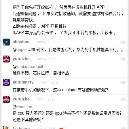
相当于你先打开虚拟机 ， 然后再在虚拟机打开 APP 。
1,通知有问题 ， 如果实时接收通知，就需要 虚拟机常驻后台 ，
耗电非常快
2,跳转有问题 ，APP 互相跳转
3,APP 本身运行会卡顿 ， 至少我 4 年前的平板，比较卡 。
chashao
Nov 4, 2025
34
@
cpper
#26 确实，我是做游戏的，华为的手机性能真不行。。
yuruizhe
Nov 4, 2025
35
@
kimiarchangell
硬件不错，芯片拉胯，自相矛盾
autumncry
Nov 4, 2025
36
在携带手机的情况下，这种 minipad 有啥使用场景呢?
yuruizhe
Nov 4, 2025
37
@
chashao
是 cpu 算力不行？还是 gpu 渲染不行？还是系统调用返回慢？
还是啥其他短板？
LuJason
Nov 4, 2025
21