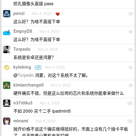
挖孔摄像头直接 pass
penzi
Nov 4, 2025
3
5
这么好？为啥不直接下单
EmptyDX
Nov 4, 2025
6
这么好？为啥不直接下单
Torpedo
Nov 4, 2025
7
系统是安卓还是鸿蒙？
kylebing
Nov 4, 2025
OP
8
@
Torpedo
鸿蒙，对这个系统不太了解。
kimiarchangell
Nov 4, 2025
9
硬件确实不错，但是这么拉垮的芯片和系统你能拿来做什么
n37r09u3
Nov 4, 2025
10
不如 2000 买个二手 ipadmini5
minami
Nov 4, 2025
11
抛开价格不谈这个确实做得挺好的，市面上没有几个插卡平板
了，总不能拿山寨机来吊打吧