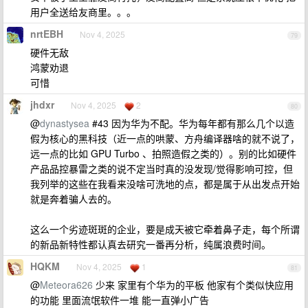
用户全送给友商里。。。
nrtEBH
Nov 4, 2025
79
硬件无敌
鸿蒙劝退
可惜
jhdxr
Nov 4, 2025
2
80
@
dynastysea
#43 因为华为不配。华为每年都有那么几个以造
假为核心的黑科技（近一点的哄蒙、方舟编译器啥的就不说了，
远一点的比如 GPU Turbo 、拍照造假之类的）。别的比如硬件
产品品控暴雷之类的说不定当时真的没发现/觉得影响可控，但
我列举的这些在我看来没啥可洗地的点，都是属于从出发点开始
就是奔着骗人去的。
这么一个劣迹斑斑的企业，要是成天被它牵着鼻子走，每个所谓
的新品新特性都认真去研究一番再分析，纯属浪费时间。
HQKM
Nov 4, 2025
1
81
@
Meteora626
少来 家里有个华为的平板 他家有个类似快应用
的功能 里面流氓软件一堆 能一直弹小广告