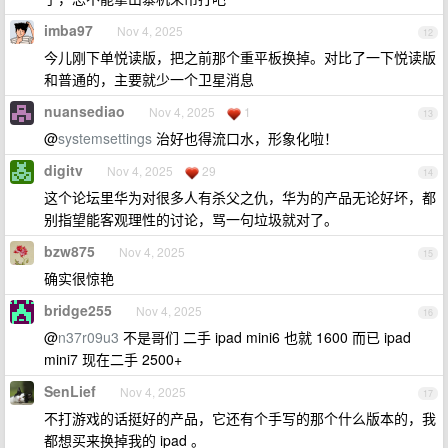
imba97
Nov 4, 2025
12
今儿刚下单悦读版，把之前那个重平板换掉。对比了一下悦读版
和普通的，主要就少一个卫星消息
nuansediao
Nov 4, 2025
1
13
@
systemsettings
治好也得流口水，形象化啦！
digitv
Nov 4, 2025
29
14
这个论坛里华为对很多人有杀父之仇，华为的产品无论好坏，都
别指望能客观理性的讨论，骂一句垃圾就对了。
bzw875
Nov 4, 2025
15
确实很惊艳
bridge255
Nov 4, 2025
16
@
n37r09u3
不是哥们 二手 ipad mini6 也就 1600 而已 ipad
mini7 现在二手 2500+
SenLief
Nov 4, 2025
17
不打游戏的话挺好的产品，它还有个手写的那个什么版本的，我
都想买来换掉我的 ipad 。