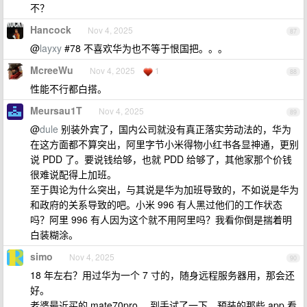
不？
Hancock
Nov 4, 2025
87
@
layxy
#78 不喜欢华为也不等于恨国把。。。
McreeWu
Nov 4, 2025
1
88
性能不行都白搭。
Meursau1T
Nov 4, 2025
89
@
dule
别装外宾了，国内公司就没有真正落实劳动法的，华为
在这方面都不算突出，阿里字节小米得物小红书各显神通，更别
说 PDD 了。要说钱给够，也就 PDD 给够了，其他家那个价钱
很难说配得上加班。
至于舆论为什么突出，与其说是华为加班导致的，不如说是华为
和政府的关系导致的吧。小米 996 有人黑过他们的工作状态
吗？阿里 996 有人因为这个就不用阿里吗？我看你倒是揣着明
白装糊涂。
simo
Nov 4, 2025
90
18 年左右？用过华为一个 7 寸的，随身远程服务器用，那会还
好。
老婆最近买的 mate70pro ，到手试了一下，预装的那些 app 看