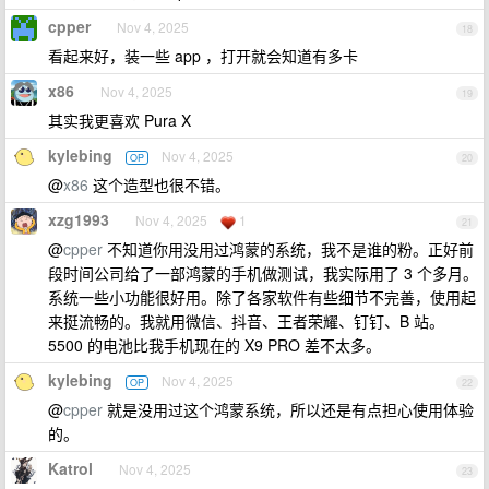
cpper
Nov 4, 2025
18
看起来好，装一些 app ，打开就会知道有多卡
x86
Nov 4, 2025
19
其实我更喜欢 Pura X
kylebing
Nov 4, 2025
OP
20
@
x86
这个造型也很不错。
xzg1993
Nov 4, 2025
1
21
@
cpper
不知道你用没用过鸿蒙的系统，我不是谁的粉。正好前
段时间公司给了一部鸿蒙的手机做测试，我实际用了 3 个多月。
系统一些小功能很好用。除了各家软件有些细节不完善，使用起
来挺流畅的。我就用微信、抖音、王者荣耀、钉钉、B 站。
5500 的电池比我手机现在的 X9 PRO 差不太多。
kylebing
Nov 4, 2025
OP
22
@
cpper
就是没用过这个鸿蒙系统，所以还是有点担心使用体验
的。
Katrol
Nov 4, 2025
23