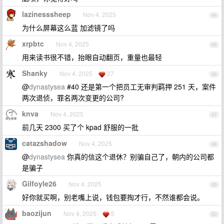
lazinesssheep
Nov 4, 2025
44
为什么屏幕这么蓝 加滤镜了吗
xrpbtc
Nov 4, 2025
45
用来读书很不错，抬眼自动翻页，重量也最轻
Shanky
Nov 4, 2025
27
46
@
dynastysea
#40 还是第一个把员工无审判羁押 251 天，案件
两次退侦，罪名两次变更的公司?
knva
Nov 4, 2025
47
前几天 2300 买了个 kpad 舒服的一批
catazshadow
Nov 4, 2025
48
@
dynastysea
你真的信这个退休？别骗自己了，朝内的公司都
是骗子
Gilfoyle26
Nov 4, 2025
49
好你就买啊，别老嘴上说，钱包要掏才行，不然谁都会说。
baozijun
Nov 4, 2025
5
50