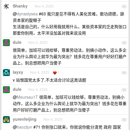
Shanky
Nov 4, 2025
82
@
dynastysea
#63 我只是见不得有人美化苦难，歌功颂德，舔
资本家的腚眼子
生活是自己的，什么好用我就用什么，某些资本家的乏走狗张口
那套你别用，太平洋没加盖对我来说没用
dule
Nov 4, 2025
83
很简单，加班可以钱给够，尊重劳动法，别搞小动作，这么多企
业为什么舆论上就华为最为突出？钱多花在尊重用户好好打磨产
品上，别总想把用户当傻子
layxy
Nov 4, 2025
1
84
v 站恨国党太多了,不太适合讨论这类话题
dule
Nov 4, 2025
85
@
Meursau1T
很简单，加班可以钱给够，尊重劳动法，别搞小
动作，这么多企业为什么舆论上就华为最为突出？钱多花在尊重
用户好好打磨产品上，别总想把用户当傻子
yurenfeijing
Nov 4, 2025
86
@
baozijun
#71 你别张口就来，你就说你能分清党 政府 国家