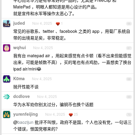
平心而论华为是有非常好的产品的，尤其是 FreeClip 和
MatePad ，明眼人都知道是用心设计的产品。
就是宣传和水军等操作太恶心了。
juded
Nov 4, 2025
1
66
常见的谷歌系、twitter 、facebook 之类的 app ，用菊厂系统自
带的出境易足矣，非常稳定。
wqhui
Nov 4, 2025
67
我有台 matepad air ，用起来感觉有点卡顿（看不出来但能感觉
出来，可能是帧数不高），买的笔也有点鸡肋，一直想卖了换台
ipad air/mini😂
K0ma
Nov 4, 2025
68
抛开性能不谈
dcdlove
Nov 4, 2025
69
华为水军劝你别太过分，骗铜币也换个话题
yurenfeijing
Nov 4, 2025
25
70
@
baozijun
批评不叫恨，政府不是国，个人也没有党，一句话三
个错误，恨国党哪来的？