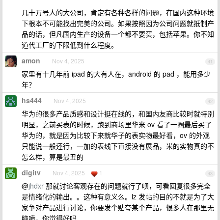
几十万号人的大公司，肯定有各种各样的问题，在国内这种环境
下根本不可能找出完美的公司。如果按照因为公司问题就抵制产
品的话，但凡国内生产的设备一个都不要买，包括苹果。你不知
道代工厂的下限低到什么程度。
amon
Nov 4, 2025
41
家里有十几年前 ipad 的大有人在，android 的 pad ，能用多少
年？
hs444
Nov 4, 2025
42
华为的很多产品质感和设计挺在线的，和国内友商比较时就特别
明显，之前买表的时候，跑到商场里华米 ov 看了一圈最后买了
华为的，就是因为比较下来就华子的表实物最好看，ov 的外观
只能说一般还行，一加的表线下直接没有展品，米的实物真的不
怎么样，算是最丑的
digitv
Nov 4, 2025
1
43
@
jhdxr
那就讨论客观存在的问题就行了呗，可看回复很多完全
是情绪化的输出。。这种有意义么。lz 发帖的目的不就是为了大
家争对产品进行讨论，你要发个贴夸某个产品，很多人在那里无
脑喷，你觉得好吗