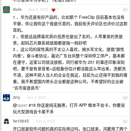
dule
Nov 4, 2025
7
59
1 、华为还是有好产品的，比如那个 FreeClip 目前基本也没有
平替，你让我吹这个我是乐意的，我前些天评论区也评价过这款
耳机。
2 、但是这品牌喜欢高价低质也是出了名的，人苹果卖的贵是
贵，起码芯片跟系统层面都是独一档好吧
3 、这公司的尿性真的不太让人喜欢，搞水军文化、提倡“狼性
内卷”，奋斗者协议，最近广东台风整个深圳停工停产，基本都
在遵守，这家公司就没放假，同行被华为 251 的事还印象深刻
吧，要不是有录音笔+远程备份估计都没能这么早出来，洗都洗
不清，这种不把人当人的企业在我这，目前为止还得不到我的尊
重，我不希望国内带头企业都是这种公司，不希望好的企业被
“劣币驱逐良币”
ztty
Nov 4, 2025
60
@
cpper
#18 你这是纯无脑黑，打开 APP 根本不会卡，你要说
玩大型游戏会卡差不多
lw10645
Nov 4, 2025
61
开口就是软件问题的真的实际用过吗，张口就来，鸿蒙用了两个