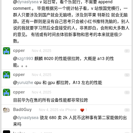
@
dynastysea
v 站日常，看个乐就行，不需要 append
comment 。 毕竟根据另一个统计帖子看，v 站恨国党横行，一
群人只要涉及到国产就会无脑喷，涉及到苹果 特斯拉 就会无脑
舔。还有一群则是没有自己思考只会被小红书推特洗脑的，别人
说的我就要学习然后全盘接受的人，非黑即白，会附和大多数人
的意见。 有钱或有时间去体验新事物和思考的本来就是极少
数。
cpper
Nov 4, 2025
51
@
xzg1993
麒麟 8020 的性能很拉跨，大概是 a13 的性
能。。。
cpper
Nov 4, 2025
52
@
yuruizhe
cpu 和 gpu 都拉跨，A13 左右的性能
cpper
Nov 4, 2025
53
目前华为在售的所有设备性能都非常拉跨
Bad0Guy
Nov 4, 2025 via iPhone
1
54
@
dynastysea
骁龙 680 卖 2k 人民币这种事有第二家能做的出
来吗