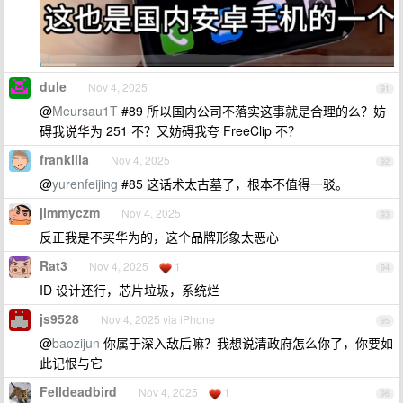
dule
Nov 4, 2025
91
@
Meursau1T
#89 所以国内公司不落实这事就是合理的么？妨
碍我说华为 251 不？又妨碍我夸 FreeClip 不？
frankilla
Nov 4, 2025
92
@
yurenfeijing
#85 这话术太古墓了，根本不值得一驳。
jimmyczm
Nov 4, 2025
93
反正我是不买华为的，这个品牌形象太恶心
Rat3
Nov 4, 2025
1
94
ID 设计还行，芯片垃圾，系统烂
js9528
Nov 4, 2025 via iPhone
95
@
baozijun
你属于深入敌后嘛？我想说清政府怎么你了，你要如
此记恨与它
Felldeadbird
Nov 4, 2025
1
96