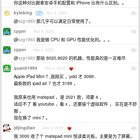
你这种对比跟拿安卓手机配置和 iPhone 比有什么区别。。
kylebing
Nov 4, 2025
OP
24
@
xzg1993
那几乎可以满足日常使用了。
cpper
Nov 4, 2025
25
@
xzg1993
我是做 CPU 和 GPU 性能优化的。。。
cpper
Nov 4, 2025
26
@
xzg1993
那些 8020,9020 的机器，性能真的是一言难尽
quan01994
Nov 4, 2025
2
27
Apple iPad Mini 7 ,我刚买 ，pdd 才 3099 .
最新款的 ipad air 7 也才 3199 ，
我原来也用 matepad ，是 2021 款，鸿蒙 4 ，
适应不了 看 youtube ，看 x ，还要装个虚拟软件 ， 实在是不舒
服 。
现在换了 mini 7 。
jdjingdian
Nov 4, 2025
1
28
我 3000 收了个 matepad mini 悦读柔光板，主要是为了屏幕，