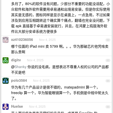
多月了，80%的软件没有问题，少部分不重要的功能没适配，小
众软件和海外软件需要用卓易通和出境易安装，但是你实际使用
其实是无感的，图标同样是显示在桌面上，一点急用，不过如果
涉及到应用互相跳转这个确实算个痛点，翻墙也完全没问题，下
载 apk 直接基于卓易通安装就行，并且，在鸿蒙上捣鼓海外软
件比大部分安卓系统方便很多
xz410236056
Nov 4, 2025
62
哪个位面的 iPad mini 卖 5799 啊。。。华为那破芯片他凭啥卖
那么贵啊
digitv
Nov 4, 2025
63
@
Shanky
你说的没毛病，是想表达不尊重人权的公司的产品都
不买是吧
polo3584
Nov 4, 2025
64
华为有几个产品设计是很不错的，matepadmini 算一个，
freeclip 算一个，华为智能眼镜算一个。手机倒是中规中矩太久
了。
Huelse
Nov 4, 2025
65