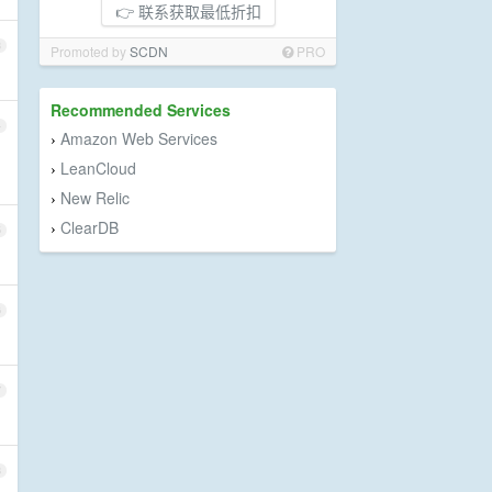
👉 联系获取最低折扣
3
Promoted by
SCDN
PRO
Recommended Services
4
Amazon Web Services
›
LeanCloud
›
New Relic
›
ClearDB
›
5
6
7
8