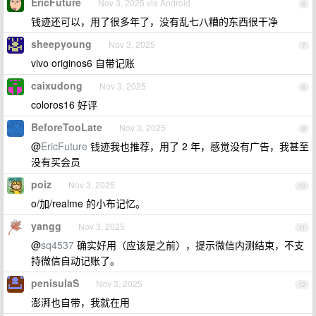
EricFuture
Nov 3, 2025 via Android
6
钱迹还可以，用了很多年了，没有乱七八糟的东西很干净
sheepyoung
Nov 3, 2025
7
vivo originos6 自带记账
caixudong
Nov 3, 2025
8
coloros16 好评
BeforeTooLate
Nov 3, 2025
9
@
EricFuture
钱迹我也推荐，用了 2 年，感觉没有广告，我甚至
没有买会员
poiz
Nov 3, 2025
10
o/加/realme 的小布记忆。
yangg
Nov 3, 2025
11
@
sq4537
确实好用（应该是之前），提示微信内测结束，不支
持微信自动记账了。
penisulaS
Nov 3, 2025
12
澎湃也自带，我就在用