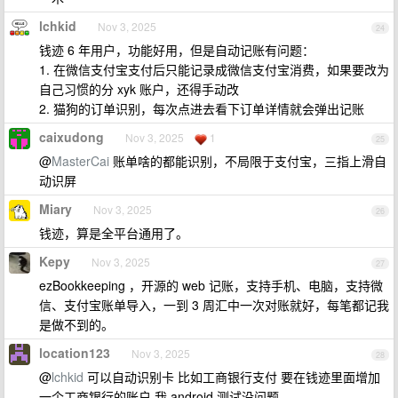
lchkid
Nov 3, 2025
24
钱迹 6 年用户，功能好用，但是自动记账有问题：
1. 在微信支付宝支付后只能记录成微信支付宝消费，如果要改为
自己习惯的分 xyk 账户，还得手动改
2. 猫狗的订单识别，每次点进去看下订单详情就会弹出记账
caixudong
Nov 3, 2025
1
25
@
MasterCai
账单啥的都能识别，不局限于支付宝，三指上滑自
动识屏
Miary
Nov 3, 2025
26
钱迹，算是全平台通用了。
Kepy
Nov 3, 2025
27
ezBookkeeping ，开源的 web 记账，支持手机、电脑，支持微
信、支付宝账单导入，一到 3 周汇中一次对账就好，每笔都记我
是做不到的。
location123
Nov 3, 2025
28
@
lchkid
可以自动识别卡 比如工商银行支付 要在钱迹里面增加
一个工商银行的账户 我 android 测试没问题