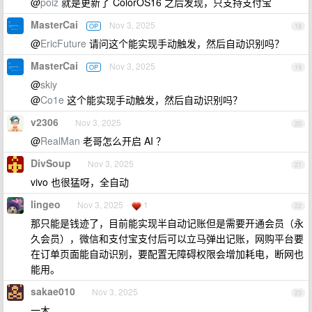
@
poiz
就是更新了 ColorOS16 之后发现，只支持支付宝
MasterCai
Nov 3, 2025
OP
18
@
EricFuture
请问这个能实现手动触发，然后自动识别吗？
MasterCai
Nov 3, 2025
OP
19
@
skiy
@
Co1e
这个能实现手动触发，然后自动识别吗？
v2306
Nov 3, 2025
20
@
RealMan
老哥怎么开启 AI ？
DivSoup
Nov 3, 2025
21
vivo 也很猛呀，全自动
lingeo
Nov 3, 2025
1
22
那只能是钱迹了，目前能实现半自动记账但是需要开通会员（永
久会员），微信和支付宝支付后可以立马弹出记账，网购平台要
在订单页面能自动识别，要配置无障碍权限会增加耗电，断网也
能用。
sakae010
Nov 3, 2025
23
一木