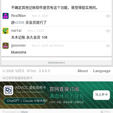
不确定其他记账软件是否有这个功能，我觉得挺实用的。
RealMan
Nov 4, 2025
38
@
v2306
买会员就行了
nai1si
Nov 4, 2025
39
木木记账 永久会员 108
jjxtrotter
Nov 4, 2025 via iPhone
40
bluecoins
Advertisement
© 2026 V2EX · 87ms · 3.9.8.5
About
·
Language
AI订阅专用虚拟信用卡
Promoted by
rdvcc
PRO