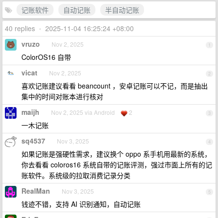
记账软件
自动记账
半自动记账
40 replies
•
2025-11-04 16:25:24 +08:00
vruzo
Nov 2, 2025
1
ColorOS16 自带
vicat
Nov 2, 2025
2
喜欢记账建议看看 beancount ，安卓记账可以不记，而是抽出
集中的时间对账本进行核对
maijh
Nov 2, 2025 via Android
2
3
一木记账
sq4537
Nov 3, 2025
4
如果记账是强硬性需求，建议换个 oppo 系手机用最新的系统，
你去看看 coloros16 系统自带的记账评测，强过市面上所有的记
账软件。系统级的拉取消费记录分类
RealMan
Nov 3, 2025
5
钱迹不错，支持 AI 识别通知，自动记账