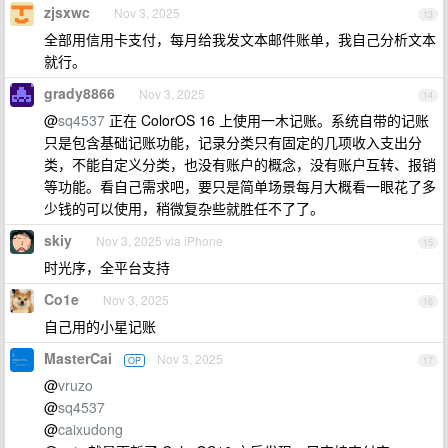
zjsxwc
Nov 3, 2025
13
全部用信用卡支付，每月给我发文本邮件账单，我自己分析文本
就行。
grady8866
Nov 3, 2025
14
@
sq4537
正在 ColorOS 16 上使用一木记账。系统自带的记账
只是包含基础记账功能，记录分类只有固定的几项收入支出分
类，不能自定义分类，也没有账户的概念，没有账户互转、报销
等功能。看自己需求吧，要只是简单场景每月大概看一眼花了多
少钱的可以使用，稍微复杂些就胜任不了了。
skiy
Nov 3, 2025 via iPhone
15
时光序，全平台支持
Co1e
Nov 3, 2025
16
自己用的小星记账
MasterCai
Nov 3, 2025
OP
17
@
vruzo
@
sq4537
@
caixudong