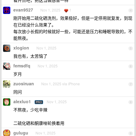
看开点吧，把这当做感冒一样
evan9527
Nov 1, 2025
1
4
刚开始用二硫化硒洗剂，效果极好，但是一定停用就复发，到现
在已经没什么效果了。
每次放小长假的时候就好一些，可能还是压力和睡眠导致的，不
能熬夜。
xlogion
Nov 1, 2025
5
我也有，太苦恼了
femsdfq
Nov 1, 2025
6
岁月
zuosiruan
Nov 1, 2025 via iPhone
7
同问
alexluo1
Nov 1, 2025
PRO
8
不熬夜，少吃辛辣
二硫化硒和酮康唑轮换着用
gulugu
Nov 1, 2025
9