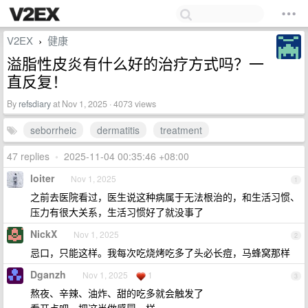
V2EX
健康
›
溢脂性皮炎有什么好的治疗方式吗？一
直反复！
By
refsdiary
at Nov 1, 2025 · 4073 views
seborrheic
dermatitis
treatment
47 replies
•
2025-11-04 00:35:46 +08:00
loiter
Nov 1, 2025
1
之前去医院看过，医生说这种病属于无法根治的，和生活习惯、
压力有很大关系，生活习惯好了就没事了
NickX
Nov 1, 2025
2
忌口，只能这样。我每次吃烧烤吃多了头必长痘，马蜂窝那样
Dganzh
Nov 1, 2025
1
3
熬夜、辛辣、油炸、甜的吃多就会触发了