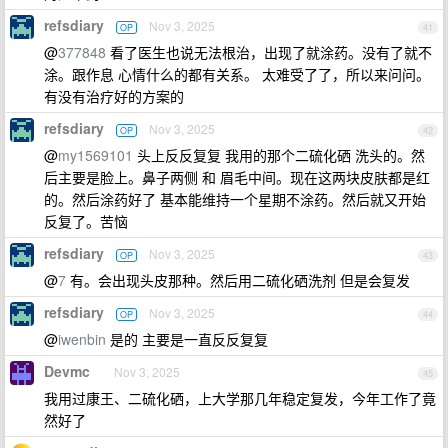
refsdiary
Nov 3, 2025
OP
41
@
377848
看了医生也说无法根治，出现了就涂药。没有了就不
涂。跟作息 心情什么的都有关系。 太难受了了，所以来问问。
有没有治疗好的方案的
refsdiary
Nov 3, 2025
OP
42
@
my1569101
头上反反复复 我用的那个二硫化硒 洗头的。然
后主要是脸上。鼻子两侧 和 眉毛中间。现在这两块皮肤都是红
的。然后涂药好了 基本能维持一个星期不涂药。然后就又开始
反复了。苦恼
refsdiary
Nov 3, 2025
OP
43
@
7
有。会出现头皮那种。然后用二硫化硒洗剂 但是会复发
refsdiary
Nov 3, 2025
OP
44
@
iwenbin
是的 主要是一直反反复复
Devmc
Nov 3, 2025
45
我用过康王、二硫化硒，上大学那几年稳定复发，今年工作了竟
然好了