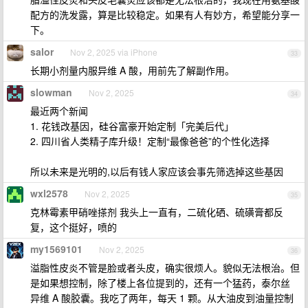
配方的洗发露，算是比较稳定。如果有人有妙方，希望能分享一
下。
salor
Nov 2, 2025 via iPhone
33
长期小剂量内服异维 A 酸，用前先了解副作用。
slowman
Nov 2, 2025
34
最近两个新闻
1. 花钱改基因，硅谷富豪开始定制「完美后代」
2. 四川省人类精子库升级！定制“最像爸爸”的个性化选择
所以未来是光明的,以后有钱人家应该会事先筛选掉这些基因
wxl2578
Nov 2, 2025
35
克林霉素甲硝唑搽剂 我头上一直有，二硫化硒、硫磺膏都反
复，这个挺好，喷的
my1569101
Nov 2, 2025
36
溢脂性皮炎不管是脸或者头皮，确实很烦人。貌似无法根治。但
是如果想控制，除了楼上各位提到的，还有一个猛药，泰尔丝
异维 A 酸胶囊。我吃了两年，每天 1 颗。从大油皮到油量控制