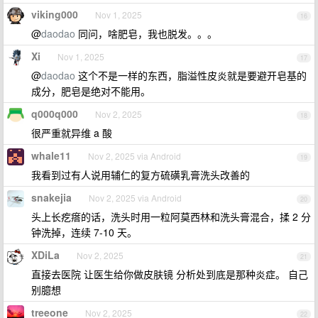
viking000
Nov 1, 2025
16
@
daodao
同问，啥肥皂，我也脱发。。。
Xi
Nov 1, 2025
17
@
daodao
这个不是一样的东西，脂溢性皮炎就是要避开皂基的
成分，肥皂是绝对不能用。
q000q000
Nov 2, 2025
18
很严重就异维 a 酸
whale11
Nov 2, 2025 via Android
19
我看到过有人说用辅仁的复方硫磺乳膏洗头改善的
snakejia
Nov 2, 2025 via Android
20
头上长疙瘩的话，洗头时用一粒阿莫西林和洗头膏混合，揉 2 分
钟洗掉，连续 7-10 天。
XDiLa
Nov 2, 2025
21
直接去医院 让医生给你做皮肤镜 分析处到底是那种炎症。 自己
别臆想
treeone
Nov 2, 2025
22