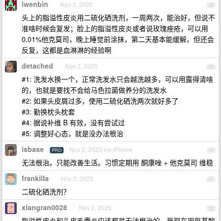
iwenbin
Nov 2, 2025
28
头上的脂溢性皮炎用二硫化硒洗剂，一周两次，能治好，但说不
准啥时候会复发；脸上的脂溢性皮炎或者说玫瑰痤疮，可以用
0.01%他克莫司，晚上睡觉前涂抹，第二天基本能缓解，但还会
反复，这都是血淋淋的经验啊
detached
Nov 2, 2025
29
#1: 洗发水换一个，正常洗发水只会越洗越多，可以用露得清啥
的，也就是要找不会给马色拉菌做养分的洗发水
#2: 如果头皮屑过多，使用二硫化硒洗两次就好多了
#3: 勤换枕头枕套
#4: 据说补维 B 有效，没有尝试过
#5: 调整好心态，就是没办法根治
isbase
Nov 2, 2025 via iPhone
PRO
30
无法根治。只能改善生活。习惯定期用 酮康唑 + 他克莫司 维稳
frankilla
Nov 2, 2025
31
二硫化硒洗剂？
xiangran0028
Nov 2, 2025
32
脂溢性皮炎和头皮毛囊炎应该都是无法根治的，我现在用氨基酸