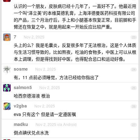
认识的一个朋友，皮肤病已经十几年了，一直好不了。他最近用
一个叫“泽立美”的本维莫德乳膏，上海泽德曼医药科技有限公司
的产品，三个月治疗后，手上和小腿基本恢复正常，目前脚和手
臂还在恢复之中，就是用起来一开始反应比较严重。
7
Nov 2, 2025
23
头上的么？我是毛囊炎，反复很多年了无法根治，这是个人体质
与生活习惯导致的，比如熬夜，吃油的食物多，中医上可以从根
本上调理，但是得找到好中医，也得配合忌口和运动好像。
sosme
Nov 2, 2025
24
有，11 点前必须睡觉，方法已经给你指出了
salmon5
Nov 2, 2025
25
哈西奈德溶液 根治
v2gba
Nov 2, 2025
26
eva 只有这个 但是请一定遵医嘱
madku
Nov 2, 2025 via Android
27
倒点碘伏兑点水洗