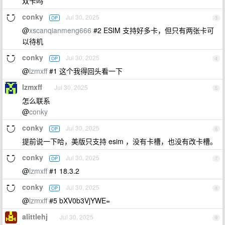
双卡吗
conky
Jul 30, 2025
OP
3
@
xscanqianmeng666
#2 ESIM 支持好多卡，但只有两张卡可
以待机
conky
Jul 30, 2025
OP
4
@
lzmxff
#1 这个我得回头看一下
lzmxff
Jul 30, 2025
5
怎么联系
@
conky
conky
Jul 30, 2025
OP
6
提前说一下哈，美版只支持 esim ，没有卡槽，也没有改卡槽。
conky
Jul 30, 2025
OP
7
@
lzmxff
#1 18.3.2
conky
Jul 30, 2025
OP
8
@
lzmxff
#5 bXV0b3VjYWE=
alittlehj
Jul 30, 2025
9