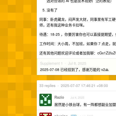
选对合适的 AI 也是技术视野广泛的表现）
没有了
同事：卧虎藏龙，闷声发大财，同事里有军工硬
师，还有我这种业务卡拉咪。
待遇：18-25 ，你要厉害你也可以直接提期
工作时间：大小周，不加班，如果你 7 点走，
还有其他问题欢迎评论或者加我聊：cGx1Z2luZ
Supplement 1 ·
Jul 8, 2025
2025-07-08 已经招到了，感谢万能的 v2🙏
33 replies
•
2025-07-07 17:46:21 +08:00
Razio
Jul 4, 2025
居然是小铁台球，有一阵都想副业加