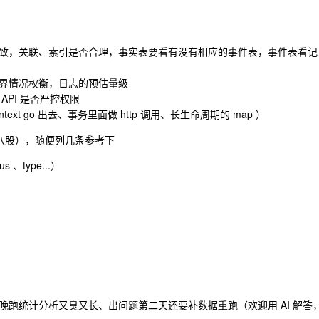
致，关联、索引是否合理，事实表要看有没有相应的事件表，事件表看记
界情况权衡，日志的预估量级
API 是否严控权限
ontext go 出去、事务里面做 http 调用、长生命周期的 map ）
并非八股），随便列几条参考下
 、type...）
跑统计分析又臭又长、出问题第二天还要补数据重跑（欢迎用 AI 解答