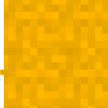
。
1
2