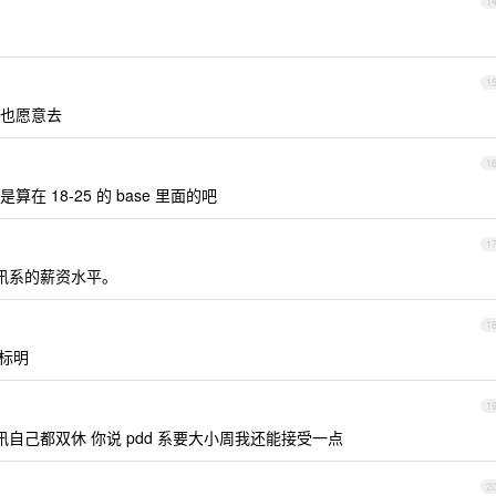
1
1
也愿意去
1
 18-25 的 base 里面的吧
1
讯系的薪资水平。
1
标明
1
自己都双休 你说 pdd 系要大小周我还能接受一点
2