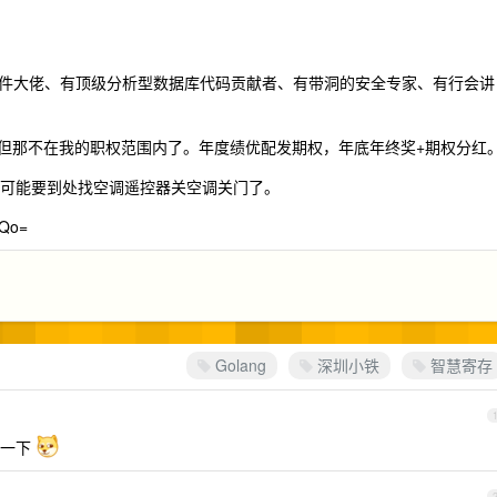
件大佬、有顶级分析型数据库代码贡献者、有带洞的安全专家、有行会讲
望，但那不在我的职权范围内了。年度绩优配发期权，年底年终奖+期权分红
就可能要到处找空调遥控器关空调关门了。
Qo=
Golang
深圳小铁
智慧寄存
盟一下