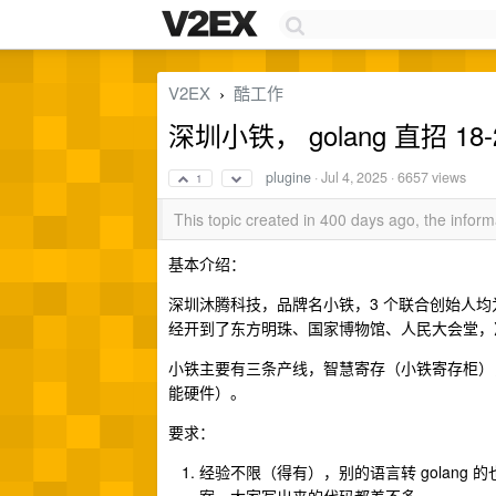
V2EX
酷工作
›
深圳小铁， golang 直招 
plugine
·
Jul 4, 2025
· 6657 views
1
This topic created in 400 days ago, the info
基本介绍：
深圳沐腾科技，品牌名小铁，3 个联合创始人均
经开到了东方明珠、国家博物馆、人民大会堂，
小铁主要有三条产线，智慧寄存（小铁寄存柜），
能硬件）。
要求：
经验不限（得有），别的语言转 golang 的也