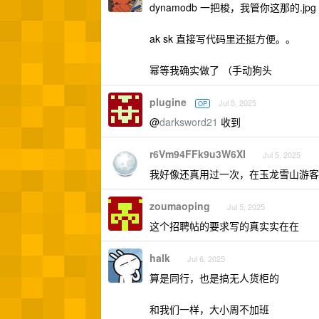
dynamodb 一把梭，我管你这那的.jpg
ak sk 直接写代码里还挺方便。。
幂等我确实做了 （手动狗头
plugine
Jul 5, 2025
OP
@
darksword21
收到
r6Vm94FFk9u3W6XI
Jul 5, 2025
我好像还真用过一次，在玉龙雪山游客
zoumaoping
Jul 5, 2025
这个招聘帖的要求写的真实实在在
halk
Jul 6, 2025
算是同行，也是搞无人货柜的
和我们一样，大小周不加班