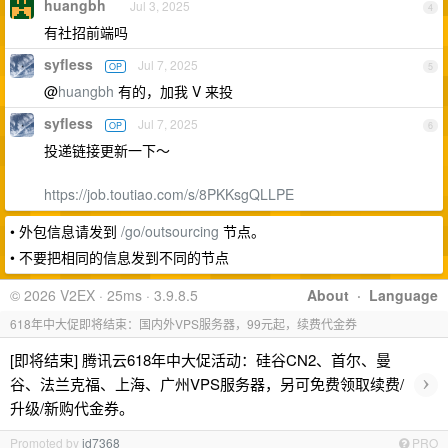
huangbh
Jul 3, 2025
4
有社招前端吗
syfless
Jul 7, 2025
OP
5
@
huangbh
有的，加我 V 来投
syfless
Jul 7, 2025
OP
6
投递链接更新一下～
https://job.toutiao.com/s/8PKKsgQLLPE
• 外包信息请发到
/go/outsourcing
节点。
• 不要把相同的信息发到不同的节点
© 2026 V2EX · 25ms · 3.9.8.5
About
·
Language
618年中大促即将结束：国内外VPS服务器，99元起，续费代金券
[即将结束] 腾讯云618年中大促活动：硅谷CN2、首尔、曼
›
谷、法兰克福、上海、广州VPS服务器，另可免费领取续费/
升级/新购代金券。
Promoted by
id7368
PRO