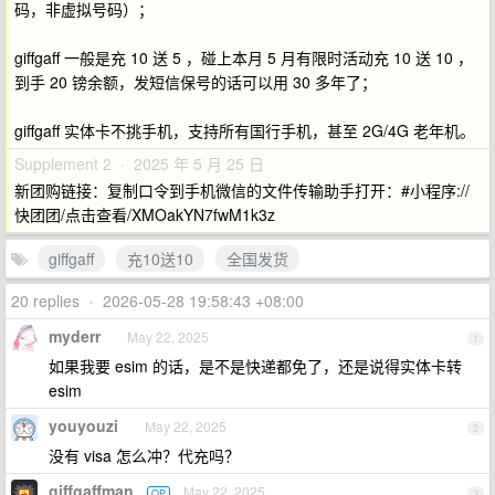
码，非虚拟号码）；
giffgaff 一般是充 10 送 5 ，碰上本月 5 月有限时活动充 10 送 10 ，
到手 20 镑余额，发短信保号的话可以用 30 多年了；
giffgaff 实体卡不挑手机，支持所有国行手机，甚至 2G/4G 老年机。
Supplement 2 · 2025 年 5 月 25 日
新团购链接：复制口令到手机微信的文件传输助手打开：#小程序://
快团团/点击查看/XMOakYN7fwM1k3z
giffgaff
充10送10
全国发货
20 replies
•
2026-05-28 19:58:43 +08:00
myderr
May 22, 2025
1
如果我要 esim 的话，是不是快递都免了，还是说得实体卡转
esim
youyouzi
May 22, 2025
2
没有 visa 怎么冲？代充吗？
giffgaffman
May 22, 2025
OP
3