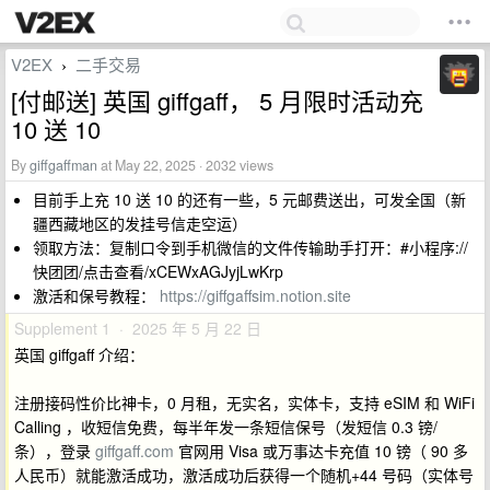
V2EX
二手交易
›
[付邮送] 英国 giffgaff， 5 月限时活动充
10 送 10
By
giffgaffman
at May 22, 2025 · 2032 views
目前手上充 10 送 10 的还有一些，5 元邮费送出，可发全国（新
疆西藏地区的发挂号信走空运）
领取方法：复制口令到手机微信的文件传输助手打开：#小程序://
快团团/点击查看/xCEWxAGJyjLwKrp
激活和保号教程：
https://giffgaffsim.notion.site
Supplement 1 · 2025 年 5 月 22 日
英国 giffgaff 介绍：
注册接码性价比神卡，0 月租，无实名，实体卡，支持 eSIM 和 WiFi
Calling ，收短信免费，每半年发一条短信保号（发短信 0.3 镑/
条），登录
giffgaff.com
官网用 Visa 或万事达卡充值 10 镑（ 90 多
人民币）就能激活成功，激活成功后获得一个随机+44 号码（实体号