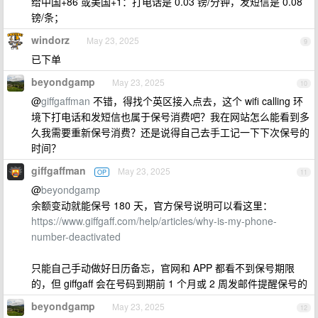
给中国+86 或美国+1：打电话是 0.03 镑/分钟，发短信是 0.08
镑/条；
windorz
May 23, 2025
9
已下单
beyondgamp
May 23, 2025
10
@
giffgaffman
不错，得找个英区接入点去，这个 wifi calling 环
境下打电话和发短信也属于保号消费吧？我在网站怎么能看到多
久我需要重新保号消费？还是说得自己去手工记一下下次保号的
时间？
giffgaffman
May 23, 2025
OP
11
@
beyondgamp
余额变动就能保号 180 天，官方保号说明可以看这里：
https://www.giffgaff.com/help/articles/why-is-my-phone-
number-deactivated
只能自己手动做好日历备忘，官网和 APP 都看不到保号期限
的，但 giffgaff 会在号码到期前 1 个月或 2 周发邮件提醒保号的
beyondgamp
May 23, 2025
12