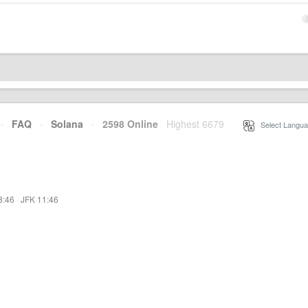
·
FAQ
·
Solana
·
2598 Online
Highest 6679
·
Select Langua
8:46
·
JFK 11:46