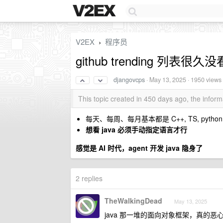
V2EX
程序员
›
github trending 列表很久
djangovcps
·
May 13, 2025
· 1950 views
This topic created in 450 days ago, the info
每天、每周、每月基本都是 C++, TS, python
想看 java 必须手动指定语言才行
感觉是 AI 时代，agent 开发 java 隐身了
2 replies
TheWalkingDead
May 13, 2025
java 那一堆的面向对象框架，真的恶