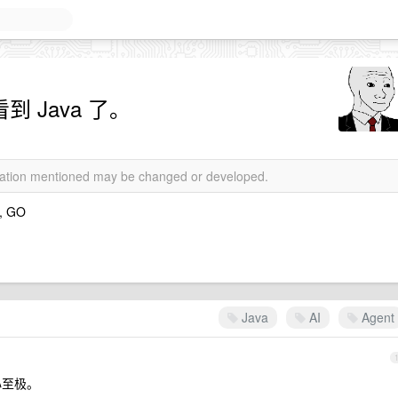
没看到 Java 了。
rmation mentioned may be changed or developed.
, GO
Java
AI
Agent
心至极。