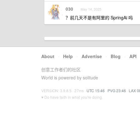
030
May 14, 2025
？前几天不是有阿里的 SpringAi 吗
About
·
Help
·
Advertise
·
Blog
·
API
创意工作者们的社区
World is powered by solitude
VERSION: 3.9.8.5 · 27ms ·
UTC 15:46
·
PVG 23:46
·
LAX 0
♥ Do have faith in what you're doing.