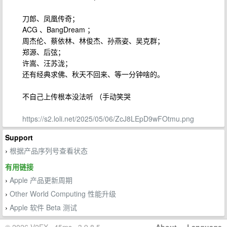
刀郎、凤凰传奇；
ACG 、BangDream ；
周杰伦、蔡依林、林俊杰、孙燕姿、吴克群；
郑源、后弦；
许嵩、汪苏泷；
还有经典求佛、秋天不回来、等一分钟啥的。
不自己上传根本没法听 （手动笑哭
https://s2.loli.net/2025/05/06/ZcJ8LEpD9wFOtmu.png
Support
根据产品序列号查看状态
›
有用链接
Apple 产品更新周期
›
Other World Computing 性能升级
›
Apple 软件 Beta 测试
›