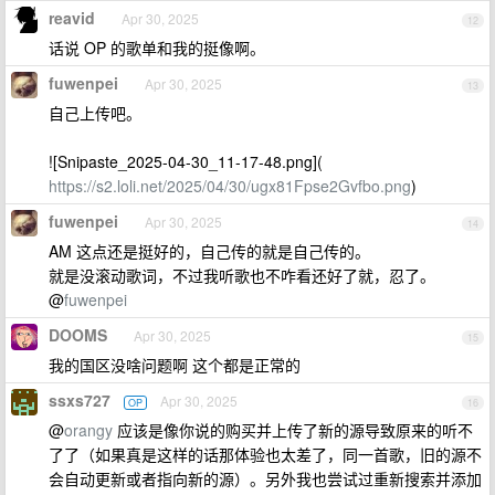
reavid
Apr 30, 2025
12
话说 OP 的歌单和我的挺像啊。
fuwenpei
Apr 30, 2025
13
自己上传吧。
![Snipaste_2025-04-30_11-17-48.png](
https://s2.loli.net/2025/04/30/ugx81Fpse2Gvfbo.png
)
fuwenpei
Apr 30, 2025
14
AM 这点还是挺好的，自己传的就是自己传的。
就是没滚动歌词，不过我听歌也不咋看还好了就，忍了。
@
fuwenpei
DOOMS
Apr 30, 2025
15
我的国区没啥问题啊 这个都是正常的
ssxs727
Apr 30, 2025
OP
16
@
orangy
应该是像你说的购买并上传了新的源导致原来的听不
了了（如果真是这样的话那体验也太差了，同一首歌，旧的源不
会自动更新或者指向新的源）。另外我也尝试过重新搜索并添加