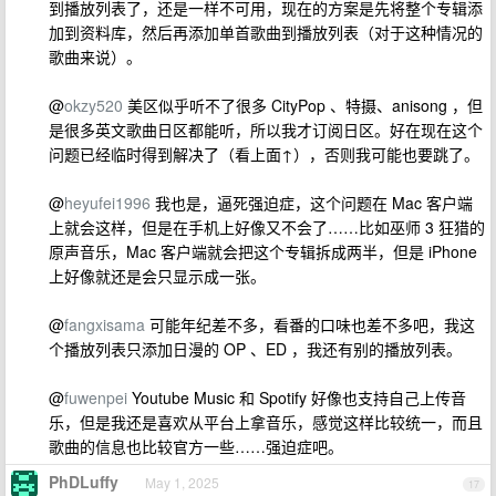
到播放列表了，还是一样不可用，现在的方案是先将整个专辑添
加到资料库，然后再添加单首歌曲到播放列表（对于这种情况的
歌曲来说）。
@
okzy520
美区似乎听不了很多 CityPop 、特摄、anisong ，但
是很多英文歌曲日区都能听，所以我才订阅日区。好在现在这个
问题已经临时得到解决了（看上面↑），否则我可能也要跳了。
@
heyufei1996
我也是，逼死强迫症，这个问题在 Mac 客户端
上就会这样，但是在手机上好像又不会了……比如巫师 3 狂猎的
原声音乐，Mac 客户端就会把这个专辑拆成两半，但是 iPhone
上好像就还是会只显示成一张。
@
fangxisama
可能年纪差不多，看番的口味也差不多吧，我这
个播放列表只添加日漫的 OP 、ED ，我还有别的播放列表。
@
fuwenpei
Youtube Music 和 Spotify 好像也支持自己上传音
乐，但是我还是喜欢从平台上拿音乐，感觉这样比较统一，而且
歌曲的信息也比较官方一些……强迫症吧。
PhDLuffy
May 1, 2025
17