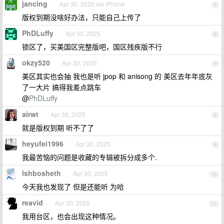
jancing
Apr 30, 2025 via iPhone
5
版权到期没啥好办法，只能自己上传了
PhDLuffy
Apr 30, 2025
6
锁区了，买美国区完整版吧，国区残疾版不行
okzy520
Apr 30, 2025
7
美区其实也会抽 我也是听 jpop 和 anisong 的 美区去年年底灰
了一大片 搞得我差点跳车
@
PhDLuffy
airwt
Apr 30, 2025
8
就是版权到期 听不了了
heyufei1996
Apr 30, 2025
9
我最苦恼的问题是收藏的专辑被拆分成多个.
lshbosheth
Apr 30, 2025
10
今天我也发现了 但是还能听 为哈
reavid
Apr 30, 2025
11
我用台区，也会出现这种情况。