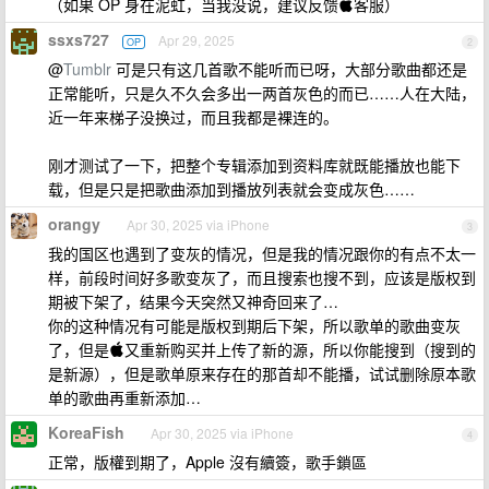
（如果 OP 身在泥虹，当我没说，建议反馈客服）
ssxs727
Apr 29, 2025
OP
2
@
Tumblr
可是只有这几首歌不能听而已呀，大部分歌曲都还是
正常能听，只是久不久会多出一两首灰色的而已……人在大陆，
近一年来梯子没换过，而且我都是裸连的。
刚才测试了一下，把整个专辑添加到资料库就既能播放也能下
载，但是只是把歌曲添加到播放列表就会变成灰色……
orangy
Apr 30, 2025 via iPhone
3
我的国区也遇到了变灰的情况，但是我的情况跟你的有点不太一
样，前段时间好多歌变灰了，而且搜索也搜不到，应该是版权到
期被下架了，结果今天突然又神奇回来了…
你的这种情况有可能是版权到期后下架，所以歌单的歌曲变灰
了，但是又重新购买并上传了新的源，所以你能搜到（搜到的
是新源），但是歌单原来存在的那首却不能播，试试删除原本歌
单的歌曲再重新添加…
KoreaFish
Apr 30, 2025 via iPhone
4
正常，版權到期了，Apple 沒有續簽，歌手鎖區