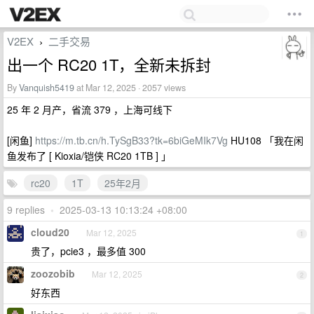
V2EX
二手交易
›
出一个 RC20 1T，全新未拆封
By
Vanquish5419
at Mar 12, 2025 · 2057 views
25 年 2 月产，省流 379 ，上海可线下
[闲鱼]
https://m.tb.cn/h.TySgB33?tk=6biGeMIk7Vg
HU108 「我在闲
鱼发布了 [ Kioxia/铠侠 RC20 1TB ] 」
rc20
1T
25年2月
9 replies
•
2025-03-13 10:13:24 +08:00
cloud20
Mar 12, 2025
1
贵了，pcie3 ，最多值 300
zoozobib
Mar 12, 2025
2
好东西