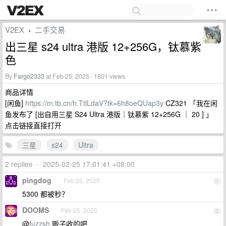
V2EX
二手交易
›
出三星 s24 ultra 港版 12+256G，钛慕紫
色
By
Fargo2333
at Feb 25, 2025 · 1801 views
商品详情
[闲鱼]
https://m.tb.cn/h.TtlLdaV?tk=6h8oeQUap3y
CZ321 「我在闲
鱼发布了 [出自用三星 S24 Ultra 港版｜钛慕紫 12+256G ｜ 20 ] 」
点击链接直接打开
三星
s24
Ultra
2 replies
•
2025-02-25 17:01:41 +08:00
pingdog
Feb 25, 2025
1
5300 都被秒？
DOOMS
Feb 25, 2025
2
@
fuzzsh
贩子收的吧