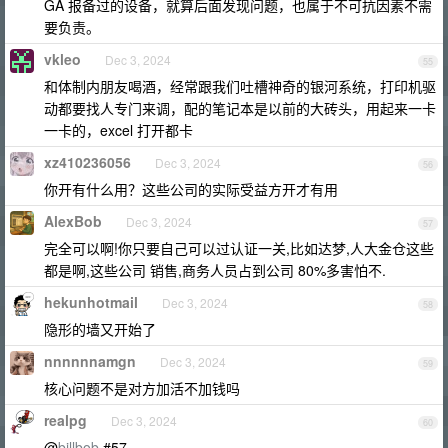
GA 报备过的设备，就算后面发现问题，也属于不可抗因素不需
要负责。
vkleo
Dec 3, 2024
55
和体制内朋友喝酒，经常跟我们吐槽神奇的银河系统，打印机驱
动都要找人专门来调，配的笔记本是以前的大砖头，用起来一卡
一卡的，excel 打开都卡
xz410236056
Dec 3, 2024
56
你开有什么用？这些公司的实际受益方开才有用
AlexBob
Dec 3, 2024
57
完全可以啊!你只要自己可以过认证一关,比如达梦,人大金仓这些
都是啊,这些公司 销售,商务人员占到公司 80%多害怕不.
hekunhotmail
Dec 3, 2024
58
隐形的墙又开始了
nnnnnnamgn
Dec 3, 2024
59
核心问题不是对方加活不加钱吗
realpg
Dec 3, 2024
60
@
billbob
#57