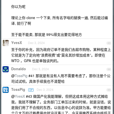
你以为呢
理论上你 clone 一个下来, 所有名字啥的替换一遍, 然后能过编
译, 就行了啊
至于能不能卖, 那就是 99%得支出要花得地方
YvesX
Dec 3, 2024
43
至于你的补充，因为政府订单不是我们去超市购物，某种程度上
它就是为了定向地“浪费税费”或“莫名其妙增加成本”。即使在
WTO ，GPA 也是单独谈判的。
Donaldo
Dec 3, 2024
44
@
TossPig
#41 那就是有没有人用不需要考虑了，那你注册个公
司试试呗。具体手续我也不清楚哈
TossPig
Dec 3, 2024
OP
45
@
YvesX
#43 做国产化我能理解，但把这成本用这种方式摊给
我，我就不理解了。业务部门工单压过来的时候，就是没钱，说
是我们用了不合规的东西，以信息中心的说辞为准。甲方能要给
个几大万的迁移费用也就没这事儿了。今天用推荐系统内核低于