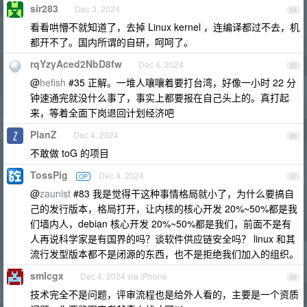
sir283
Dec 3, 2024
84
看看哄懵不就知道了，去掉 Linux kernel ，连编译都过不去，机
都开不了。国内所谓的自研，呵呵了。
rqYzyAced2NbD8fw
Dec 4, 2024
85
@
hefish
#35 正解。一堆人嚷嚷着要打台湾，好像一小时 22 分
钟速通完就没什么事了，事实上都要报在自己头上的。真打起
来，等着全面下岗退回计划经济吧
PlanZ
Dec 4, 2024
86
不敢做 toG 的项目
TossPig
Dec 4, 2024
OP
87
@
zaunist
#83 我是觉得干这种事情格局就小了，为什么要搞自
己的发行版本，格局打开，让内核的核心开发 20%~50%都是我
们墙内人，debian 核心开发 20%~50%都是我们，前面不是有
人再说科学家是有国界的吗？谈软件供应链安全吗？ linux 和其
流行发型版本都不是闭源的东西，也不是拒绝我们加入的组织。
smlcgx
Dec 4, 2024 via iPhone
88
技术完全不是问题，评审流程也是给外人看的，主要是一个资质