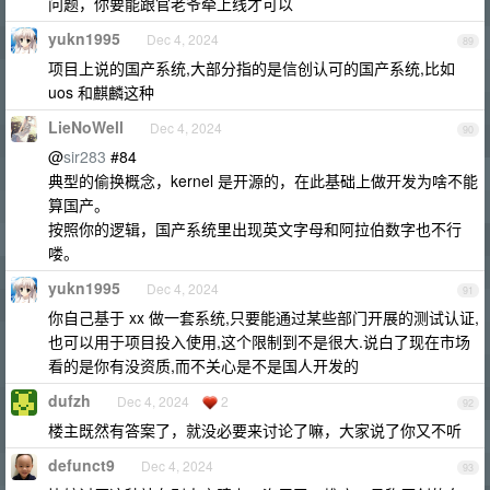
问题，你要能跟官老爷牵上线才可以
yukn1995
Dec 4, 2024
89
项目上说的国产系统,大部分指的是信创认可的国产系统,比如
uos 和麒麟这种
LieNoWell
Dec 4, 2024
90
@
sir283
#84
典型的偷换概念，kernel 是开源的，在此基础上做开发为啥不能
算国产。
按照你的逻辑，国产系统里出现英文字母和阿拉伯数字也不行
喽。
yukn1995
Dec 4, 2024
91
你自己基于 xx 做一套系统,只要能通过某些部门开展的测试认证,
也可以用于项目投入使用,这个限制到不是很大.说白了现在市场
看的是你有没资质,而不关心是不是国人开发的
dufzh
Dec 4, 2024
2
92
楼主既然有答案了，就没必要来讨论了嘛，大家说了你又不听
defunct9
Dec 4, 2024
93