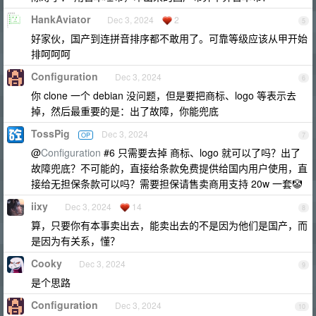
HankAviator
Dec 3, 2024
2
5
好家伙，国产到连拼音排序都不敢用了。可靠等级应该从甲开始
排呵呵呵
Configuration
Dec 3, 2024
6
你 clone 一个 debian 没问题，但是要把商标、logo 等表示去
掉，然后最重要的是：出了故障，你能兜底
TossPig
Dec 3, 2024
OP
7
@
Configuration
#6 只需要去掉 商标、logo 就可以了吗？出了
故障兜底？不可能的，直接给条款免费提供给国内用户使用，直
接给无担保条款可以吗？需要担保请售卖商用支持 20w 一套🤡
iixy
Dec 3, 2024
14
8
算，只要你有本事卖出去，能卖出去的不是因为他们是国产，而
是因为有关系，懂？
Cooky
Dec 3, 2024
9
是个思路
Configuration
Dec 3, 2024
10