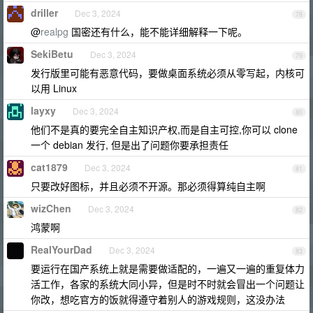
driller
Dec 3, 2024
78
@
realpg
国密还有什么，能不能详细解释一下呢。
SekiBetu
Dec 3, 2024
79
发行版里可能有恶意代码，要做桌面系统必须从零写起，内核可
以用 Linux
layxy
Dec 3, 2024
80
他们不是真的要完全自主知识产权,而是自主可控,你可以 clone
一个 debian 发行, 但是出了问题你要承担责任
cat1879
Dec 3, 2024
81
只要改好图标，并且必须不开源。那必须得算纯自主啊
wizChen
Dec 3, 2024
82
鸿蒙啊
RealYourDad
Dec 3, 2024
83
要运行在国产系统上就是需要做适配的，一遍又一遍的重复体力
活工作，各家的系统大同小异，但是时不时就会冒出一个问题让
你改，想吃官方的饭就得遵守着别人的游戏规则，这没办法