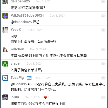
dalaoshu25
Dec 3, 2024
36
还记得“红芯浏览器”吗？
Pdk5a8759cbeD6CH
Dec 3, 2024
37
@
dalaoshu25
汉芯
YvesX
Dec 3, 2024
38
可以
你猜为什么没有小公司摘桃子？
willchen
Dec 3, 2024
39
不算 你没通到上面的关系 不然也不会在这发帖牢骚
visper
Dec 3, 2024
40
入得了信创名单才算。
TossPig
Dec 3, 2024
OP
41
@
Donaldo
#30 不是打算自己卖系统，是为了绕开甲方信息中心
的限制，给业务部门一个交代。
iorilu
Dec 3, 2024
3
42
搞这东西得 99%钱不会用在研发上面