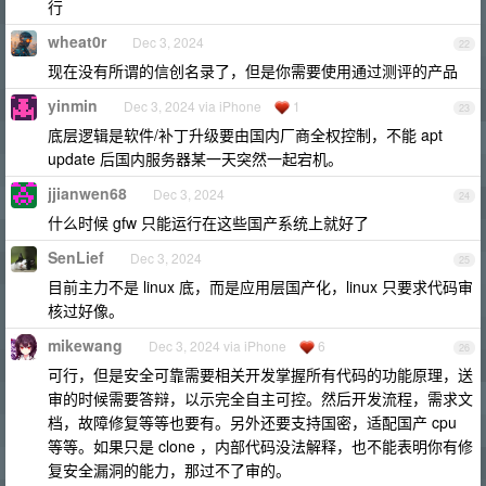
行
wheat0r
Dec 3, 2024
22
现在没有所谓的信创名录了，但是你需要使用通过测评的产品
yinmin
Dec 3, 2024 via iPhone
1
23
底层逻辑是软件/补丁升级要由国内厂商全权控制，不能 apt
update 后国内服务器某一天突然一起宕机。
jjianwen68
Dec 3, 2024
24
什么时候 gfw 只能运行在这些国产系统上就好了
SenLief
Dec 3, 2024
25
目前主力不是 linux 底，而是应用层国产化，linux 只要求代码审
核过好像。
mikewang
Dec 3, 2024 via iPhone
6
26
可行，但是安全可靠需要相关开发掌握所有代码的功能原理，送
审的时候需要答辩，以示完全自主可控。然后开发流程，需求文
档，故障修复等等也要有。另外还要支持国密，适配国产 cpu
等等。如果只是 clone ，内部代码没法解释，也不能表明你有修
复安全漏洞的能力，那过不了审的。