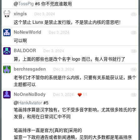
@
TossPig
#6 你不兜底谁敢用
xingis
Dec 3, 2024
11
这个禁止 Liunx 是禁止发行版，不是禁止内核的意思吧！
NoNewWorld
Dec 3, 2024
12
可以啊
BALDOOR
Dec 3, 2024
13
算，上面的那些也是改个名字 logo 而已，有人背书就行了
berchtesgaden
Dec 3, 2024
14
老爷们才不管你的系统是什么内核，只要有关系能获认证，换个
主题都可以
NoOneNoBody
Dec 3, 2024
11
15
@
HankAviator
#5
笔画排序算是汉字独有，它不受多音字影响，尤其很多姓氏的字
发音，和用在日常词汇中不同
笔画排序一直是官方[真的官]采用的
留意一下政府通告或者新闻通稿，见到的大多数都是笔画排序