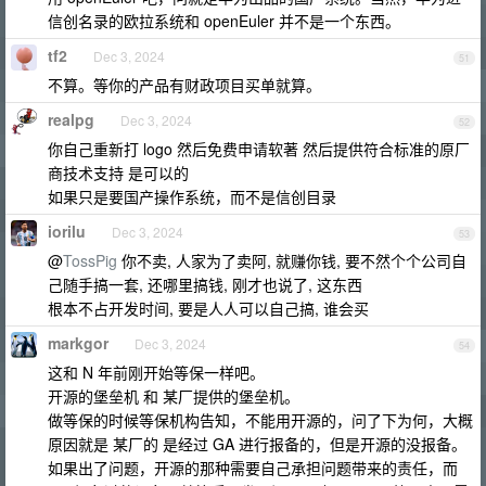
信创名录的欧拉系统和 openEuler 并不是一个东西。
tf2
Dec 3, 2024
51
不算。等你的产品有财政项目买单就算。
realpg
Dec 3, 2024
52
你自己重新打 logo 然后免费申请软著 然后提供符合标准的原厂
商技术支持 是可以的
如果只是要国产操作系统，而不是信创目录
iorilu
Dec 3, 2024
53
@
TossPig
你不卖, 人家为了卖阿, 就赚你钱, 要不然个个公司自
己随手搞一套, 还哪里搞钱, 刚才也说了, 这东西
根本不占开发时间, 要是人人可以自己搞, 谁会买
markgor
Dec 3, 2024
54
这和 N 年前刚开始等保一样吧。
开源的堡垒机 和 某厂提供的堡垒机。
做等保的时候等保机构告知，不能用开源的，问了下为何，大概
原因就是 某厂的 是经过 GA 进行报备的，但是开源的没报备。
如果出了问题，开源的那种需要自己承担问题带来的责任，而