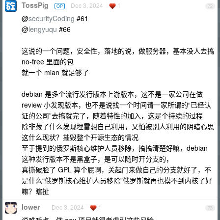
TossPig
Dec 3, 2024
1
OP
72
@
securityCoding
#61
@
lengyuqu
#66
这说的一个问题，安全性，落地的说，做服务器，基本没人去搞
no-free 里面的包
就一个 mian 就足够了
debian 是多个流行发行版本上游版本，这不是一家公司在做
review 小发现版本，也不是说找一个时间请一家所谓的“已经认
证的公司”去搞就完了，随着特性的加入，这是个持续的过程
除非藏了什么发现埋雷想自己利用，又怕被别人利用的阴暗心思
这什么现状？摧毁整个开源生态的情况
至于提到的俄罗斯核心维护人员移除，搞搞清楚好嘛，debian
这种发行版本不是黑盒子，是可以随时开分支的，
真撕破脸了 GPL 算个屁啊，关起门来做自己的分支就好了，不
是什么“俄罗斯核心维护人员移除”俄罗斯就再也摸不到内核了好
嘛？瞎扯
lower
Dec 3, 2024
1
73
说难听点，做 gov 项目就得考虑到这些风险……