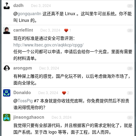
dzdh
Dec 3, 2024
27
@
gongquanlin
这还真不是 Linux 。这叫里牛可丝系统。你不能
叫 Linux 的。
carrieflint
Dec 3, 2024
1
28
现在的标准是通过安全可靠评测：
http://www.itsec.gov.cn/aqkkcp/cpgg/
任何一个公司都可以申请，申请后会给你一个光盘，里面有需要
的材料清单。
arongpm
Dec 3, 2024
29
有种屎上雕花的感觉，国产化玩不转，以后考虑做海外市场了，
面向全球化。
Donaldo
Dec 3, 2024
2
30
@
TossPig
#7 本身就是你收钱兜底啊，你免费提供然后不担责
谁闲得慌用你的？
jinsongzhaocn
Dec 3, 2024
31
我觉得只要有全部源代码，并且根据客户的需求定制化了，就是
国产系统。至于改 logo 等等，面子工程，因人而异。