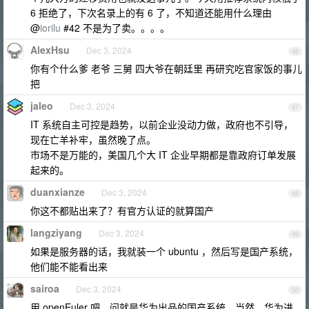
6 拒绝了，下次名录上的有 6 了，不知道还能用什么理由
@
iorilu
#42 不是为了卖。。。。
AlexHsu
Dec 3, 2024
46
你有个什么爹 老爷 三舅 四大爷在朝廷里 再研究吃官家饭的事儿
把
jaleo
Dec 3, 2024
47
IT 系统自主可控是趋势，以前企业没动力做，政府也不引导，
现在亡羊补牢，虽然晚了点。
市场不是万能的，美国几个大 IT 企业早期都是靠政府订单发展
起来的。
duanxianze
Dec 3, 2024
48
你这不都贴出来了？有官方认证的就算国产
langziyang
Dec 3, 2024
49
如果是服务器的话，我就装一个 ubuntu ，然后写是国产系统，
他们能不能看出来
sairoa
Dec 3, 2024
50
用 openEuler 吧，问就是华为出品的国产系统。当然，华为进