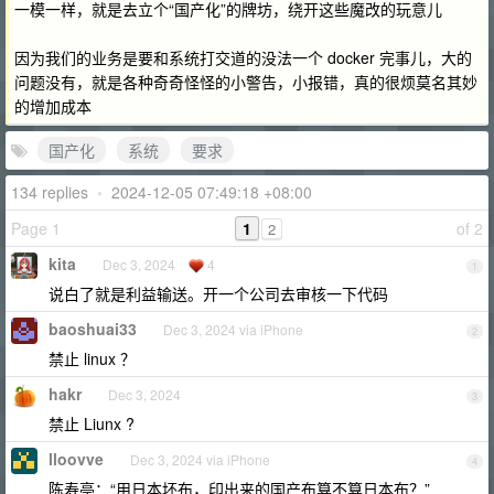
一模一样，就是去立个“国产化”的牌坊，绕开这些魔改的玩意儿
因为我们的业务是要和系统打交道的没法一个 docker 完事儿，大的
问题没有，就是各种奇奇怪怪的小警告，小报错，真的很烦莫名其妙
的增加成本
国产化
系统
要求
134 replies
•
2024-12-05 07:49:18 +08:00
Page 1
1
of 2
2
kita
Dec 3, 2024
4
1
说白了就是利益输送。开一个公司去审核一下代码
baoshuai33
Dec 3, 2024 via iPhone
2
禁止 linux ？
hakr
Dec 3, 2024
3
禁止 Liunx ?
lloovve
Dec 3, 2024 via iPhone
4
陈寿亭：“用日本坯布，印出来的国产布算不算日本布？”