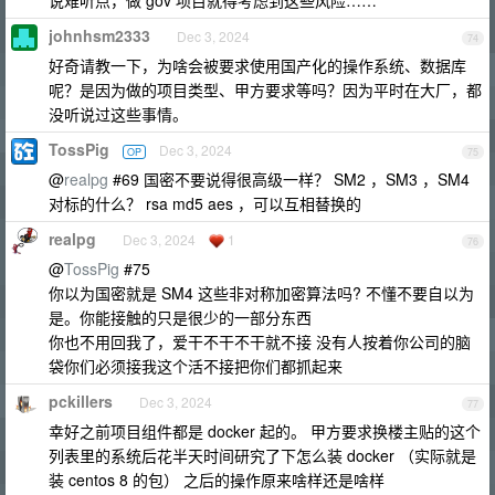
johnhsm2333
Dec 3, 2024
74
好奇请教一下，为啥会被要求使用国产化的操作系统、数据库
呢？是因为做的项目类型、甲方要求等吗？因为平时在大厂，都
没听说过这些事情。
TossPig
Dec 3, 2024
OP
75
@
realpg
#69 国密不要说得很高级一样？ SM2 ，SM3 ，SM4
对标的什么？ rsa md5 aes ，可以互相替换的
realpg
Dec 3, 2024
1
76
@
TossPig
#75
你以为国密就是 SM4 这些非对称加密算法吗? 不懂不要自以为
是。你能接触的只是很少的一部分东西
你也不用回我了，爱干不干不干就不接 没有人按着你公司的脑
袋你们必须接我这个活不接把你们都抓起来
pckillers
Dec 3, 2024
77
幸好之前项目组件都是 docker 起的。 甲方要求换楼主贴的这个
列表里的系统后花半天时间研究了下怎么装 docker （实际就是
装 centos 8 的包） 之后的操作原来啥样还是啥样