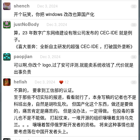
shench
Dec 3, 2024
32
开个玩笑，你把 windows 改改也算国产化
justNoBody
Dec 3, 2024
33
算，23 年数字广东网络建设有限公司发布的 CEC-IDE 就是例
子。
《喜大普奔：全新自主研发的超强 CEC-IDE ，打破国外垄断》
paopjian
Dec 3, 2024
34
可以啊,你改个 logo,过了安可评测,就能卖系统收钱了,代价就是
出事负责
hefish
Dec 3, 2024
12
35
不算的， 要拿到工信部的认证。
至于那些不切实际的报道，看看就行了，本身写稿的记者也不是
科班出身，自然是胡吹乱吹。 但国产化这个东西，做还是要做
的，痛苦肯定是痛苦的。 但是没办法，一定得做。 包投毒的事
儿也不是不能做。 打起仗来，一堆开源的组织嚷嚷着支持乌克
兰。。。 嚷嚷着暂停俄罗斯开发者的资格。 将来这种事情也是
要考虑落在中国开发者头上。