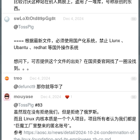
比较讨厌这种站在别人肩膀上，盗用了一堆库，号称原创的东
西。
swLoXtOtd89pGg8t
Dec 4, 2024
94
@
TossPig
==== 根据最新文件，必须使用国产化系统，禁止 Liunx 、
Ubantu 、redhat 等国外操作系统
想问下，可否提供这个文件的出处？在国资委官网找了一圈没找
到。。。
treo
Dec 4, 2024
95
@
defunct9
那你就辱华了
mouyase
Dec 4, 2024
1
96
@
TossPig
#83
虽然现在没有拒绝我们，但是拒绝了俄罗斯。
而且 Linux 内核本质是一个个人项目，项目所有者认为我们都是
“巨魔工厂里整来的匿名账号”。
参考
https://aosc.io/news/detail/2024-10-24-condemnation-of-
the-linux-foundation-and-its-employees.zh-cn.md