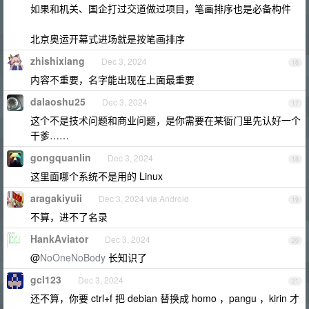
如果和机关、国企打过交道做过项目，笔画排序也是必备构件
北京奥运开幕式进场就是按笔画排序
zhishixiang
Dec 3, 2024
16
内容不重要，名字能出现在上面最重要
dalaoshu25
Dec 3, 2024
17
这个不是技术问题和商业问题，是你需要在某衙门里先认好一个
干爹……
gongquanlin
Dec 3, 2024
18
这里面哪个系统不是用的 Linux
aragakiyuii
Dec 3, 2024 via Android
19
不算，进不了名录
HankAviator
Dec 3, 2024
20
@
NoOneNoBody
长知识了
gcl123
Dec 3, 2024
21
还不算，你要 ctrl+f 把 debian 替换成 homo ，pangu ，kirin 才