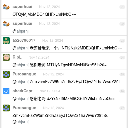
superhuai
Nov 12, 2024
21
OTQyMjM5MDQ4QHFxLmNvbQ==
superhuai
Nov 12, 2024
22
@
ahjsrhj
a526796017
Nov 12, 2024
23
@
ahjsrhj
老哥给我来一个，NTI2Nzk2MDE3QHFxLmNvbQ==
RipL
Nov 12, 2024
24
@
ahjsrhj
感谢老哥 MTUyNTgwNDMwN0BxcS5jb20=
Purosangue
Nov 12, 2024
25
@
ahjsrhj
ZmxvcmFzZW5mZndhZzEyJTQwZ21haWwuY29t
sharkCapt
Nov 12, 2024
26
@
ahjsrhj
感谢老哥 dzYxNzI5MzM5QGdtYWlsLmNvbQ==
Purosangue
Nov 12, 2024
27
ZmxvcmFzZW5mZndhZzEyJTQwZ21haWwuY29t 🙏
@
ahjsrhj