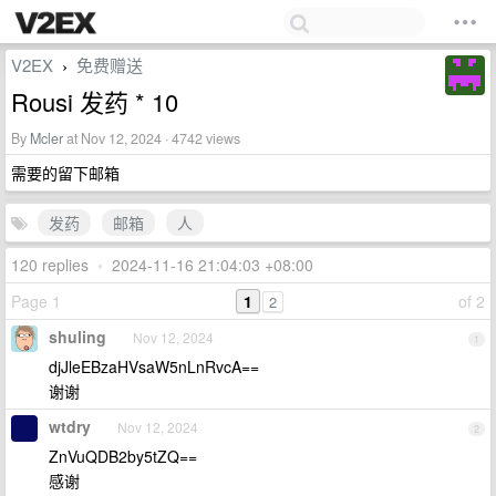
V2EX
免费赠送
›
Rousi 发药 * 10
By
Mcler
at Nov 12, 2024 · 4742 views
需要的留下邮箱
发药
邮箱
人
120 replies
•
2024-11-16 21:04:03 +08:00
Page 1
1
of 2
2
shuling
Nov 12, 2024
1
djJleEBzaHVsaW5nLnRvcA==
谢谢
wtdry
Nov 12, 2024
2
ZnVuQDB2by5tZQ==
感谢