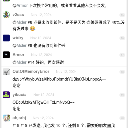
@
Armor
下次换个常用的，或者看看其他人会不会发。
v2sss
Nov 12, 2024
15
@
Mcler
#8 老哥未收到邮件，是不是因为 @编码写成了 40%,没
有发过来
wtdry
Nov 12, 2024
16
@
Mcler
#8 也没有收到邮件🤣
Armor
Nov 12, 2024
17
@
Mcler
#14 好的，再次感谢
OutOfMemoryError
Nov 12, 2024
18
d295YW9yb3VzaXlhb3FpbmdtYUBkaXN0LnppcA==
谢谢
yikuxia
Nov 12, 2024
19
ODc0Mzk2MTgwQHFxLmNvbQ==
谢谢
ahjsrhj
Nov 12, 2024
20
#18 #19 已发送, 我也发 10 个, 还剩 8 个, 需要的朋友圈我