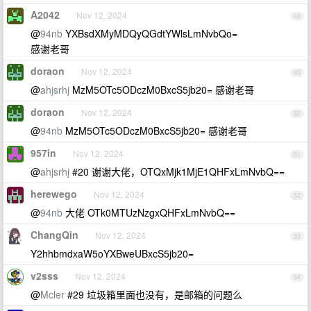
A2042
Nov 12, 2024
48
@
94nb
YXBsdXMyMDQyQGdtYWlsLmNvbQo=
感谢老哥
doraon
Nov 12, 2024
49
@
ahjsrhj
MzM5OTc5ODczM0BxcS5jb20= 感谢老哥
doraon
Nov 12, 2024
50
@
94nb
MzM5OTc5ODczM0BxcS5jb20= 感谢老哥
957in
Nov 12, 2024
51
@
ahjsrhj
#20 谢谢大佬，OTQxMjk1MjE1QHFxLmNvbQ==
herewego
Nov 12, 2024
52
@
94nb
大佬 OTk0MTUzNzgxQHFxLmNvbQ==
ChangQin
Nov 12, 2024
53
Y2hhbmdxaW5oYXBweUBxcS5jb20=
v2sss
Nov 12, 2024
54
@
Mcler
#29 垃圾箱里面也没有，是邮箱的问题么