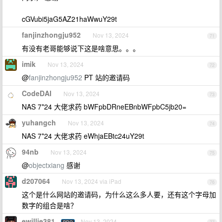
cGVubi5jaG5AZ21haWwuY29t
fanjinzhongju952
Nov 13, 2024
71
有没有老哥能够说下这是啥意思。。。
imik
Nov 13, 2024
72
@
fanjinzhongju952
PT 站的邀请码
CodeDAI
Nov 13, 2024
73
NAS 7*24 大佬求药 bWFpbDRneEBnbWFpbC5jb20=
yuhangch
Nov 13, 2024
74
NAS 7*24 大佬求药 eWhjaEBtc24uY29t
94nb
Nov 13, 2024
75
@
objectxiang
感谢
d207064
Nov 13, 2024 via iPad
76
这个是什么网站的邀请码，为什么这么多人要，还有这个字母加
数字的组合是啥？
ewillie381
Nov 13, 2024