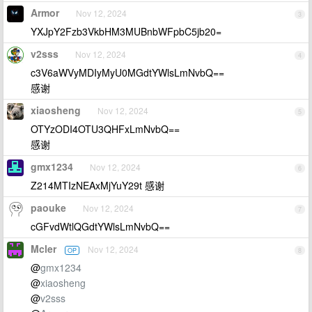
Armor
Nov 12, 2024
3
YXJpY2Fzb3VkbHM3MUBnbWFpbC5jb20=
v2sss
Nov 12, 2024
4
c3V6aWVyMDIyMyU0MGdtYWlsLmNvbQ==
感谢
xiaosheng
Nov 12, 2024
5
OTYzODI4OTU3QHFxLmNvbQ==
感谢
gmx1234
Nov 12, 2024
6
Z214MTIzNEAxMjYuY29t 感谢
paouke
Nov 12, 2024
7
cGFvdWtlQGdtYWlsLmNvbQ==
Mcler
Nov 12, 2024
OP
8
@
gmx1234
@
xiaosheng
@
v2sss