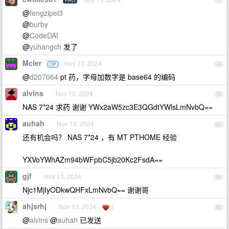
PRO
77
@
fengzipei3
@
burby
@
CodeDAI
@
yuhangch
发了
Mcler
Nov 13, 2024
OP
78
@
d207064
pt 药，字母加数字是 base64 的编码
alvins
Nov 13, 2024
79
NAS 7*24 求药 谢谢 YWx2aW5zc3E3QGdtYWlsLmNvbQ==
auhah
Nov 13, 2024
80
还有机会吗？ NAS 7*24 ，有 MT PTHOME 经验
YXVoYWhAZm94bWFpbC5jb20Kc2FsdA==
gjf
Nov 13, 2024
81
Njc1MjIyODkwQHFxLmNvbQ== 谢谢哥
ahjsrhj
Nov 13, 2024
1
82
@
alvins
@
auhah
已发送