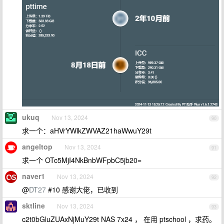
ukuq
Nov 13, 2024
90
求一个：aHVrYWlkZWVAZ21haWwuY29t
angeltop
Nov 13, 2024
91
求一个 OTc5MjI4NkBnbWFpbC5jb20=
naver1
Nov 13, 2024
92
@
DT27
#10 感谢大佬，已收到
sktline
Nov 13, 2024
93
c2t0bGluZUAxNjMuY29t NAS 7x24 ， 在用 ptschool ，求药。