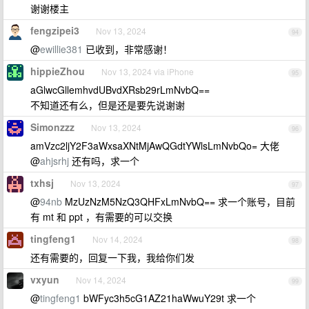
谢谢楼主
fengzipei3
Nov 13, 2024
94
@
ewillie381
已收到，非常感谢！
hippieZhou
Nov 13, 2024 via iPhone
95
aGlwcGllemhvdUBvdXRsb29rLmNvbQ==
不知道还有么，但是还是要先说谢谢
Simonzzz
Nov 13, 2024
96
amVzc2ljY2F3aWxsaXNtMjAwQGdtYWlsLmNvbQo= 大佬
@
ahjsrhj
还有吗，求一个
txhsj
Nov 13, 2024
97
@
94nb
MzUzNzM5NzQ3QHFxLmNvbQ== 求一个账号，目前
有 mt 和 ppt ，有需要的可以交换
tingfeng1
Nov 14, 2024
98
还有需要的，回复一下我，我给你们发
vxyun
Nov 14, 2024
99
@
tingfeng1
bWFyc3h5cG1AZ21haWwuY29t 求一个