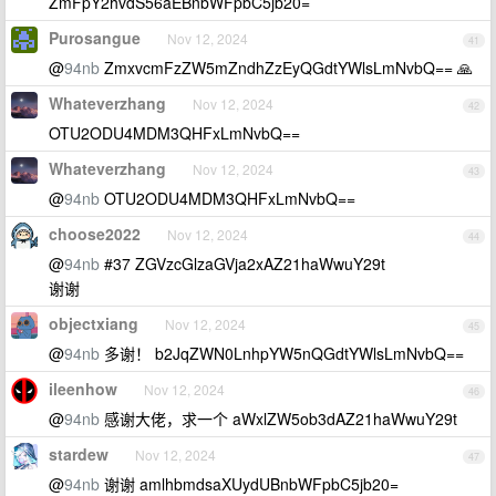
ZmFpY2hvdS56aEBnbWFpbC5jb20=
Purosangue
Nov 12, 2024
41
@
94nb
ZmxvcmFzZW5mZndhZzEyQGdtYWlsLmNvbQ== 🙏
Whateverzhang
Nov 12, 2024
42
OTU2ODU4MDM3QHFxLmNvbQ==
Whateverzhang
Nov 12, 2024
43
@
94nb
OTU2ODU4MDM3QHFxLmNvbQ==
choose2022
Nov 12, 2024
44
@
94nb
#37 ZGVzcGlzaGVja2xAZ21haWwuY29t
谢谢
objectxiang
Nov 12, 2024
45
@
94nb
多谢！ b2JqZWN0LnhpYW5nQGdtYWlsLmNvbQ==
ileenhow
Nov 12, 2024
46
@
94nb
感谢大佬，求一个 aWxlZW5ob3dAZ21haWwuY29t
stardew
Nov 12, 2024
47
@
94nb
谢谢 amlhbmdsaXUydUBnbWFpbC5jb20=