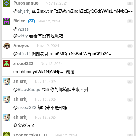
Purosangue
Nov 12, 2024
28
@
ahjsrhj
🙏 ZmxvcmFzZW5mZndhZzEyQGdtYWlsLmNvbQ==
Mcler
Nov 12, 2024
OP
29
@
v2sss
@
wtdry
看看有没有垃圾箱
Anoyou
Nov 12, 2024
30
@
ahjsrhj
谢谢老哥 anp5MDgxNkBnbWFpbC5jb20=
zrcool222
Nov 12, 2024
31
emhhbmdydWk1NjA5Njk=, 谢谢
ahjsrhj
Nov 12, 2024
32
@
BlackBadge
#25 你的邮箱解出来不对
ahjsrhj
Nov 12, 2024
33
@
zrcool222
解出来不是邮箱
ahjsrhj
Nov 12, 2024
34
剩余邀请 2
scopeccsky1111
Nov 12, 2024
35