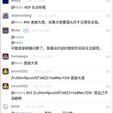
wtdry
Nov 12, 2024
58
@
Mcler
#29 也没有哦
objectxiang
Nov 12, 2024
59
@
94nb
#56 谢谢大佬，如果大佬要馒头的💊记得告诉我。
Mcler
Nov 12, 2024
OP
60
@
v2sss
@
wtdry
可能就是邮箱问题了。我看站内说的微软的目前无法接受。
herewego
Nov 12, 2024
61
@
94nb
感谢大哥
zrcool222
Nov 12, 2024
62
ZnJhbmNpczIzNTdAZ21haWwuY29t 感谢大佬
zrcool222
Nov 12, 2024
63
@
ahjsrhj
#33 ZnJhbmNpczIzNTdAZ21haWwuY29t, 怪自己不
读题啊
94nb
Nov 12, 2024
64