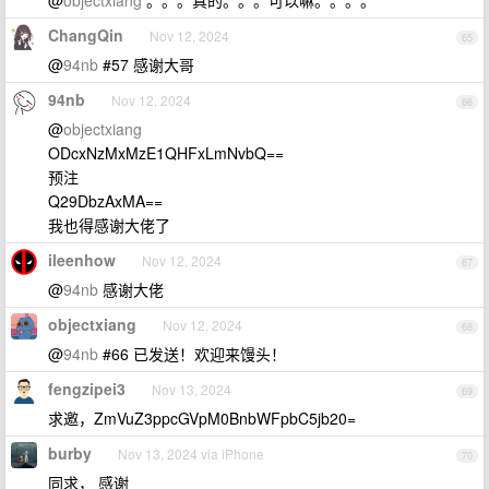
@
objectxiang
。。。真的。。。可以嘛。。。。
ChangQin
Nov 12, 2024
65
@
94nb
#57 感谢大哥
94nb
Nov 12, 2024
66
@
objectxiang
ODcxNzMxMzE1QHFxLmNvbQ==
预注
Q29DbzAxMA==
我也得感谢大佬了
ileenhow
Nov 12, 2024
67
@
94nb
感谢大佬
objectxiang
Nov 12, 2024
68
@
94nb
#66 已发送！欢迎来馒头！
fengzipei3
Nov 13, 2024
69
求邀，ZmVuZ3ppcGVpM0BnbWFpbC5jb20=
burby
Nov 13, 2024 via iPhone
70
同求， 感谢