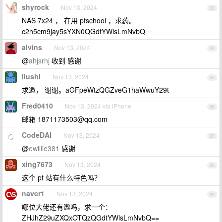
shyrock
Nov 13, 2024
83
NAS 7x24 ， 在用 ptschool ，求药。
c2h5cm9jay5sYXN0QGdtYWlsLmNvbQ==
alvins
Nov 13, 2024
84
@
ahjsrhj
收到 感谢
liushi
Nov 13, 2024
85
求邀， 谢谢。aGFpeWtzQGZveG1haWwuY29t
Fred0410
Nov 13, 2024 via iPhone
86
邮箱
1871173503@qq.com
CodeDAI
Nov 13, 2024
87
@
ewillie381
感谢
xing7673
Nov 13, 2024
88
这个 pt 站有什么特色吗？
naver1
Nov 13, 2024
89
哪位大佬还有邀吗，求一个：
ZHJhZ29uZXQxOTQzQGdtYWlsLmNvbQ==