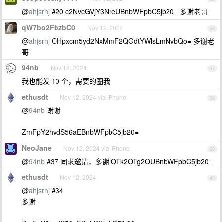
@
ahjsrhj
#20 c2NvcGVjY3NreUBnbWFpbC5jb20= 多谢老哥
qW7bo2FbzbC0
Nov 12, 2024
36
@
ahjsrhj
OHpxcm5yd2NxMmF2QGdtYWlsLmNvbQo= 多谢老
哥
94nb
Nov 12, 2024
37
我也能发 10 个，需要的圈我
ethusdt
Nov 12, 2024 via iPhone
38
@
94nb
谢谢
ZmFpY2hvdS56aEBnbWFpbC5jb20=
NeoJane
Nov 12, 2024 via iPhone
39
@
94nb
#37 同求邀请，多谢 OTk2OTg2OUBnbWFpbC5jb20=
ethusdt
Nov 12, 2024
40
@
ahjsrhj
#34
多谢