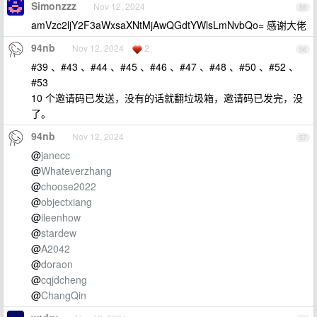
Simonzzz
Nov 12, 2024
55
amVzc2ljY2F3aWxsaXNtMjAwQGdtYWlsLmNvbQo= 感谢大佬
94nb
Nov 12, 2024
2
56
#39 、#43 、#44 、#45 、#46 、#47 、#48 、#50 、#52 、
#53
10 个邀请码已发送，没有的话就翻垃圾箱，邀请码已发完，没
了。
94nb
Nov 12, 2024
57
@
janecc
@
Whateverzhang
@
choose2022
@
objectxiang
@
ileenhow
@
stardew
@
A2042
@
doraon
@
cqjdcheng
@
ChangQin