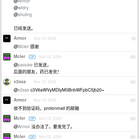
@
Armor
@
wtdry
@
shuling
已经发送。
Armor
Nov 12, 2024
9
@
Mcler
感谢
Mcler
Nov 12, 2024
OP
10
@
paouke
已发送，
后面的朋友，药已发完！
v2sss
Nov 12, 2024
11
@
v2sss
c3V6aWVyMDIyM0BnbWFpbC5jb20=
Armor
Nov 12, 2024
12
收不到验证码，protonmail 的邮箱
Mcler
Nov 12, 2024
OP
13
@
Armor
没办法了，要发完了。
Mcler
Nov 12, 2024
OP
14