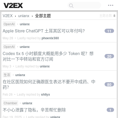
V2EX
unianx
全部主题
主题总数
8
›
›
OpenAI
•
unianx
Apple Store ChatGPT 土耳其区可以年付吗?
11
May 28 • Lastly replied by
phoenix380
OpenAI
•
unianx
Codex 5x 5 小时额度大概能用多少 Token 呢？想
20
对比一下中转站和官方订阅
May 3 • Lastly replied by
unianx
生活
•
unianx
在社区医院如何正确跟医生表达不要开中成药、中
80
药？
Feb 26 • Lastly replied by
shilyx
Chamber
•
unianx
不小心泄露了隐私，辛苦帮忙删除
1
Dec 19, 2025 • Lastly replied by
unianx