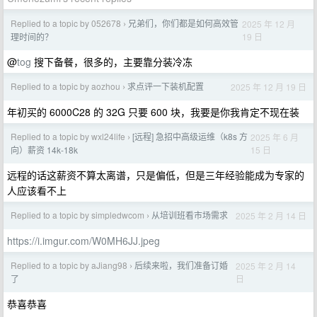
Replied to a topic by 052678
兄弟们，你们都是如何高效管
2025 年 12 月
›
19 日
理时间的？
@
tog
搜下备餐，很多的，主要靠分装冷冻
Replied to a topic by aozhou
求点评一下装机配置
2025 年 12 月 19 日
›
年初买的 6000C28 的 32G 只要 600 块，我要是你我肯定不现在装
Replied to a topic by wxl24life
[远程] 急招中高级运维（k8s 方
2025 年 6 月
›
15 日
向）薪资 14k-18k
远程的话这薪资不算太离谱，只是偏低，但是三年经验能成为专家的
人应该看不上
Replied to a topic by simpledwcom
从培训班看市场需求
2025 年 2 月 14 日
›
https://i.imgur.com/W0MH6JJ.jpeg
Replied to a topic by aJiang98
后续来啦，我们准备订婚
2025 年 2 月 14
›
日
了
恭喜恭喜