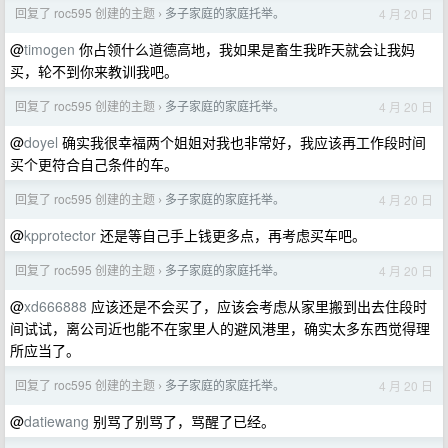
回复了 roc595 创建的主题
多子家庭的家庭托举。
4 月 20 日
›
@
timogen
你占领什么道德高地，我如果是畜生我昨天就会让我妈
买，轮不到你来教训我吧。
回复了 roc595 创建的主题
多子家庭的家庭托举。
4 月 20 日
›
@
doyel
确实我很幸福两个姐姐对我也非常好，我应该再工作段时间
买个更符合自己条件的车。
回复了 roc595 创建的主题
多子家庭的家庭托举。
4 月 20 日
›
@
kpprotector
还是等自己手上钱更多点，再考虑买车吧。
回复了 roc595 创建的主题
多子家庭的家庭托举。
4 月 20 日
›
@
xd666888
应该还是不会买了，应该会考虑从家里搬到出去住段时
间试试，离公司近也能不在家里人的避风港里，确实太多东西觉得理
所应当了。
回复了 roc595 创建的主题
多子家庭的家庭托举。
4 月 20 日
›
@
datiewang
别骂了别骂了，骂醒了已经。