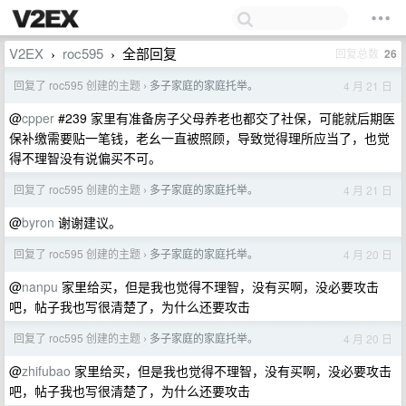
V2EX
roc595
全部回复
回复总数
26
›
›
回复了 roc595 创建的主题
多子家庭的家庭托举。
4 月 21 日
›
@
cpper
#239 家里有准备房子父母养老也都交了社保，可能就后期医
保补缴需要贴一笔钱，老幺一直被照顾，导致觉得理所应当了，也觉
得不理智没有说偏买不可。
回复了 roc595 创建的主题
多子家庭的家庭托举。
4 月 21 日
›
@
byron
谢谢建议。
回复了 roc595 创建的主题
多子家庭的家庭托举。
4 月 20 日
›
@
nanpu
家里给买，但是我也觉得不理智，没有买啊，没必要攻击
吧，帖子我也写很清楚了，为什么还要攻击
回复了 roc595 创建的主题
多子家庭的家庭托举。
4 月 20 日
›
@
zhifubao
家里给买，但是我也觉得不理智，没有买啊，没必要攻击
吧，帖子我也写很清楚了，为什么还要攻击