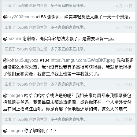
回复了 roc595 创建的主题
多子家庭的家庭托举。
4 月 20 日
›
@
cxy2003chuck
#153 谢谢哥，确实年轻想法太飘了一天一个想法。
回复了 roc595 创建的主题
多子家庭的家庭托举。
4 月 20 日
›
@
hezhile
谢谢哥，确实年轻想法太飘了，是需要理智一点。
回复了 roc595 创建的主题
多子家庭的家庭托举。
4 月 20 日
›
@
koharuSuigyoza
#134
https://i.imgur.com/GWiqBKP.jpeg
我和我姐
姐没那么水深火热，我也没有说我有多高得可获得感，我就是觉得抢
了他们爱和资源，我畜生点我上班第一年我就买了。
回复了 roc595 创建的主题
多子家庭的家庭托举。
4 月 20 日
›
@
timogen
哈哈哈哈哈哈或许是的呢？我姐夫家每周都来我家聚餐包
括我姐夫爸妈，我家每周末都热热闹闹，或许你还在一个人啃外卖然
后在网上指点江山吧，你是真娶了伏地魔还是如何，这么大的戾气
回复了 roc595 创建的主题
多子家庭的家庭托举。
4 月 20 日
›
@
timogen
你了解啥呢？？？