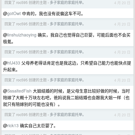
回复了 roc595 创建的主题
多子家庭的家庭托举。
4 月 20 日
›
@
gotOwt
中肯的，我也没有说偏这车不可。
回复了 roc595 创建的主题
多子家庭的家庭托举。
4 月 20 日
›
@
linshuizhaoying
确实，我自己也觉得自己巨婴，可能后面也不会买
极氪。
回复了 roc595 创建的主题
多子家庭的家庭托举。
4 月 20 日
›
@
hfJ433
父母养老得话肯定也是我这边，只希望自己能力也能快点提
升起来。
回复了 roc595 创建的主题
多子家庭的家庭托举。
4 月 20 日
›
@
SssaltedFish
大姐结婚的时候，是父母生意比较好做的时候，当时
陪嫁了大概十万块左右吧，爸妈说我二姐结婚也会跟我大姐一样（也
就只有陪嫁别的可能也没有）。
回复了 roc595 创建的主题
多子家庭的家庭托举。
4 月 20 日
›
@
rick13
确实自己太巨婴了。