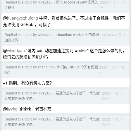
Replied to a topic by Ricky123
探讨 AI code review 实践的
2024 年 8 月 12
›
日
可能性
@
huangyezhufeng
牛啊，看着很先进了。不过由于合规性，我们不
允许使用 GitHub ，可惜了
Replied to a topic by winddpan
cloudflare worker 国内访问
2024 年 4 月 2
›
日
加速求教
@
winddpan
“境内 cdn 动态加速连接到 worker” 这个是怎么做的呢，
腾讯云的跨境访问能力吗
Replied to a topic by zhanglintc
你们的 GitHub 今天有问题
2024 年 1 月 16
›
日
吗？
+1 遇到。有没有解决方案？
Replied to a topic by Ricky123
最近的想法<打造下一代的嵌
2023 年 10 月
›
24 日
入式软件开发 IDE>
@
liyvhg
哈哈哈，老哥在理
Replied to a topic by Ricky123
最近的想法<打造下一代的嵌
2023 年 10 月
›
24 日
入式软件开发 IDE>