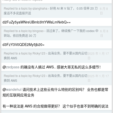
Replied to a topic by qianghaha
好用 AI 来 V 站了， 0.05 倍率 20 刀
6 月 8
›
日
废话不多说直接开送
d2FuZy5yaWNreUBmb3htYWlsLmNvbQ==
Replied to a topic by bingoso
活过来了，继续推广一下我的 codex 中
6 月 8
›
日
转站，依旧免费送 30 刀
d3FzY3V0QDE2My5jb20=
Replied to a topic by Ricky123
出海业务，要不要从国内云切
2025 年 1 月 17
›
日
换到 AWS
@
zedpass
的确没有人搞过 AWS.. 感谢大哥无私的这么多细节！
Replied to a topic by Ricky123
出海业务，要不要从国内云切
2025 年 1 月 17
›
日
换到 AWS
@
wandehul
请问技术上这些云有什么特别的区别吗？ 业务也都是常
规的互联网应用业务
有一种说法是 AWS 的合规做得更好？ 这个似乎也查不到明确的说法