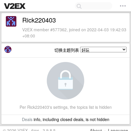
Rick220403
V2EX member #577362, joined on 2022-04-03 19:42:03
+08:00
切换主题列表
Per Rick220403's settings, the topics list is hidden
Deals
info, including closed deals, is not hidden
© 2026 V2EX · 6ms · 3.9.8.5
About
·
Language