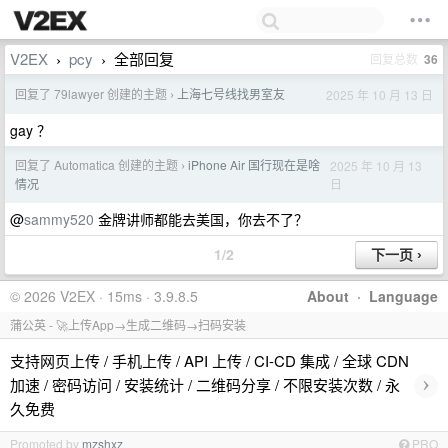
V2EX
pcy
全部回复
回复总数
36
›
›
回复了 79lawyer 创建的主题
上海七号线找男室友
2025 年 10 月 13 日
›
gay ？
回复了 Automatica 创建的主题
iPhone Air 国行现在是啥
2025 年 10 月 13
›
日
情况
@
sammy520
金牌讲师都能去美国，你去不了？
1/2
© 2026 V2EX · 15ms · 3.9.8.5
About
·
Language
蒲公英 - 🚀上传App→生成二维码→扫码安装
支持网页上传 / 手机上传 / API 上传 / CI-CD 集成 / 全球 CDN
›
加速 / 密码访问 / 安装统计 / 二维码分享 / 不限安装次数 / 永
久免费
Promoted by
mzshxz
PRO