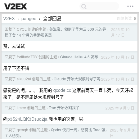
V2EX
pangee
全部回复
回复总数
5
›
›
回复了 CYCL 创建的主题
美滋滋，领到了华为云 500 元的券，
2025 年 10
›
月 17 日
搞了台 14 个月的香港服务器
赞，去试试
回复了 fortitudeZDY 创建的主题
Claude Haiku 4.5 发布
2025 年 10 月 17 日
›
用了下还不错
回复了 sikuu2al 创建的主题
Claude 开始大规模封号了吗
2025 年 10 月 17 日
›
感觉是的呢。。。 我用的
qcode.cc
这家前两天一直卡壳，今天好起
来了，是不是周处大规模封号了
回复了 timee 创建的主题
Trae 开始收割我了
2025 年 9 月 3 日
›
@
p3S24LQK3Dsuq2ja
我也用的这家，🤣
回复了 qxmqh 创建的主题
Qoder 使用一周，感觉比 Trae 强，
2025 年 9 月 3
›
日
个人感受。