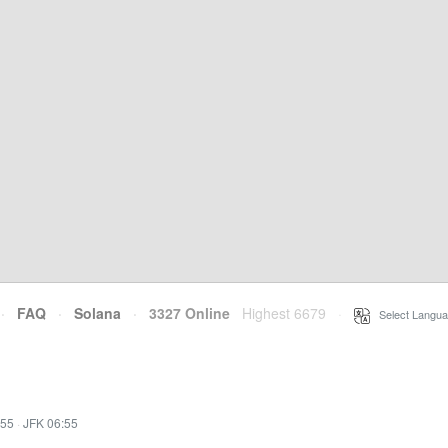
·
FAQ
·
Solana
·
3327 Online
Highest 6679
·
Select Langua
:55
·
JFK 06:55