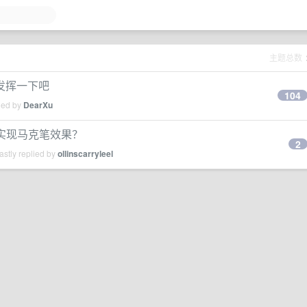
主题总数
发挥一下吧
104
ied by
DearXu
么实现马克笔效果？
2
stly replied by
ollinscarryleel