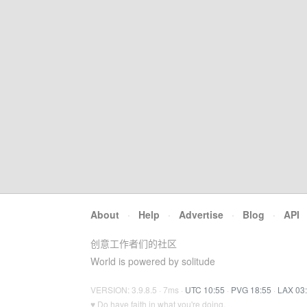
About
·
Help
·
Advertise
·
Blog
·
API
创意工作者们的社区
World is powered by solitude
VERSION: 3.9.8.5 · 7ms ·
UTC 10:55
·
PVG 18:55
·
LAX 03
♥ Do have faith in what you're doing.