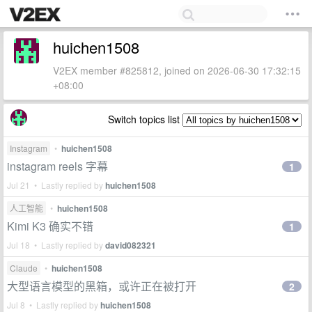
huichen1508
V2EX member #825812, joined on 2026-06-30 17:32:15
+08:00
Switch topics list
Instagram
•
huichen1508
instagram reels 字幕
1
Jul 21 • Lastly replied by
huichen1508
人工智能
•
huichen1508
Kimi K3 确实不错
1
Jul 18 • Lastly replied by
david082321
Claude
•
huichen1508
大型语言模型的黑箱，或许正在被打开
2
Jul 8 • Lastly replied by
huichen1508