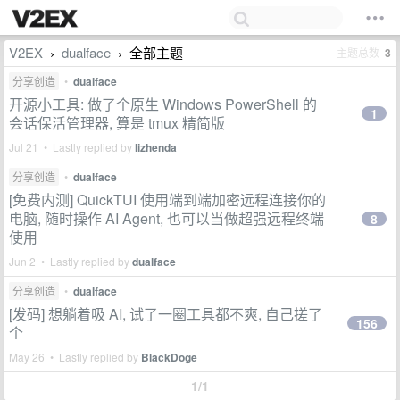
V2EX
dualface
全部主题
主题总数
3
›
›
分享创造
•
dualface
开源小工具: 做了个原生 Windows PowerShell 的
1
会话保活管理器, 算是 tmux 精简版
Jul 21 • Lastly replied by
lizhenda
分享创造
•
dualface
[免费内测] QuickTUI 使用端到端加密远程连接你的
电脑, 随时操作 AI Agent, 也可以当做超强远程终端
8
使用
Jun 2 • Lastly replied by
dualface
分享创造
•
dualface
[发码] 想躺着吸 AI, 试了一圈工具都不爽, 自己搓了
156
个
May 26 • Lastly replied by
BlackDoge
1/1