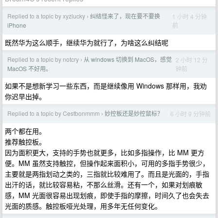
Replied to a topic by xyzlucky
纠结怪来了，现在要不要换
1 小时 4 分钟
›
前
iPhone
既然华为这么顺手，继续华为就行了，为啥这么纠结呢
Replied to a topic by notcry
从 windows 切换到 MacOS，感觉
2 小时 12 分
›
钟前
MacOS 不好用。
如果不是想新学习一些东西，而是继续像用 Windows 那样用，我劝
你迟早出掉。
Replied to a topic by Cestbonmmm
妙控板还是妙控鼠标？
6 小时 9 分钟前
›
两个都在用。
推荐触控板。
因为面积更大，支持的手势也就更多，比如多指操作，比 MM 更方
便。MM 虽然支持触控，但操作起来面积小，可用的多指手势很少，
主要就是两指划动之类的，三指就比较难用了。而且是光面的，手指
出汗的话，就比较容易粘，不那么丝滑。还有一个，如果对划痕敏
感，MM 光面很容易出现划痕，即使手指的摩擦，时间久了也会失去
光面的质感。触控板哑光处理，用多年无任何变化。