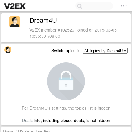
Dream4U
V2EX member #102526, joined on 2015-03-05
10:35:50 +08:00
Switch topics list
Per Dream4U's settings, the topics list is hidden
Deals
info, including closed deals, is not hidden
Dream4U's recent replies