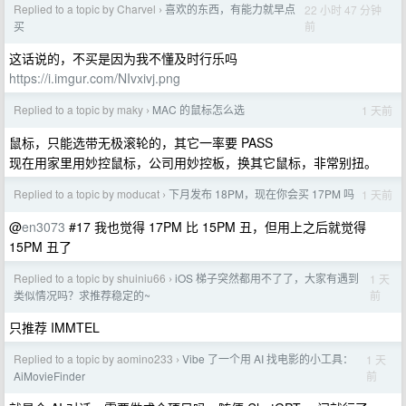
Replied to a topic by Charvel
喜欢的东西，有能力就早点
22 小时 47 分钟
›
前
买
这话说的，不买是因为我不懂及时行乐吗
https://i.imgur.com/NIvxivj.png
Replied to a topic by maky
MAC 的鼠标怎么选
1 天前
›
鼠标，只能选带无极滚轮的，其它一率要 PASS
现在用家里用妙控鼠标，公司用妙控板，换其它鼠标，非常别扭。
Replied to a topic by moducat
下月发布 18PM，现在你会买 17PM 吗
1 天前
›
@
en3073
#17 我也觉得 17PM 比 15PM 丑，但用上之后就觉得
15PM 丑了
Replied to a topic by shuiniu66
iOS 梯子突然都用不了了，大家有遇到
1 天
›
前
类似情况吗？求推荐稳定的~
只推荐 IMMTEL
Replied to a topic by aomino233
Vibe 了一个用 AI 找电影的小工具：
1 天
›
前
AiMovieFinder