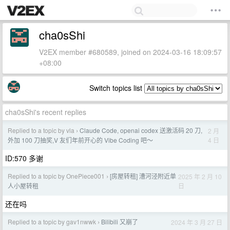
cha0sShi
V2EX member #680589, joined on 2024-03-16 18:09:57
+08:00
Switch topics list
cha0sShi's recent replies
Replied to a topic by vla
Claude Code, openai codex 送激活码 20 刀,
2 月
›
4 日
外加 100 刀抽奖,V 友们年前开心的 Vibe Coding 吧～
ID:570 多谢
Replied to a topic by OnePiece001
[房屋转租] 漕河泾附近单
2025 年 2 月 10
›
日
人小屋转租
还在吗
Replied to a topic by gav1nwwk
Bilibili 又崩了
2024 年 3 月 27 日
›