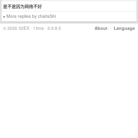
是不是因为网络不好
More replies by cha0sShi
»
© 2026 V2EX · 13ms · 3.9.8.5
About
·
Language