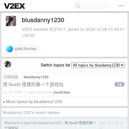
blusdanny1230
V2EX member #727017, joined on 2024-12-26 13:33:51
+08:00
poki.homes
Switch topics list
分享创造
•
blusdanny1230
用 Nuxt3 搭建的第一个游戏站
15
Jul 10, 2025 • Lastly replied by
JsonChao
More topics by blusdanny1230
»
blusdanny1230's recent replies
Replied to a topic by blusdanny1230
用 Nuxt3 搭建的第一
2025 年 7 月 11
›
日
个游戏站