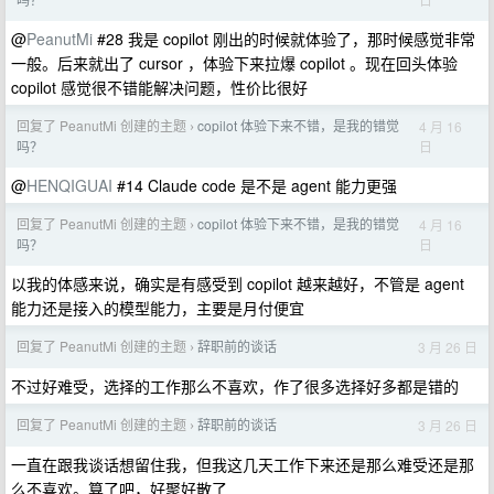
@
PeanutMi
#28 我是 copilot 刚出的时候就体验了，那时候感觉非常
一般。后来就出了 cursor ，体验下来拉爆 copilot 。现在回头体验
copilot 感觉很不错能解决问题，性价比很好
回复了 PeanutMi 创建的主题
copilot 体验下来不错，是我的错觉
4 月 16
›
日
吗？
@
HENQIGUAI
#14 Claude code 是不是 agent 能力更强
回复了 PeanutMi 创建的主题
copilot 体验下来不错，是我的错觉
4 月 16
›
日
吗？
以我的体感来说，确实是有感受到 copilot 越来越好，不管是 agent
能力还是接入的模型能力，主要是月付便宜
回复了 PeanutMi 创建的主题
辞职前的谈话
3 月 26 日
›
不过好难受，选择的工作那么不喜欢，作了很多选择好多都是错的
回复了 PeanutMi 创建的主题
辞职前的谈话
3 月 26 日
›
一直在跟我谈话想留住我，但我这几天工作下来还是那么难受还是那
么不喜欢。算了吧，好聚好散了