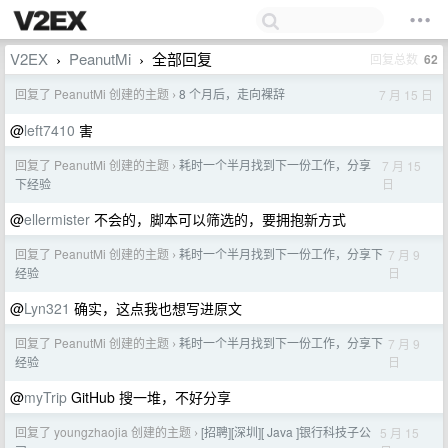
V2EX
PeanutMi
全部回复
回复总数
62
›
›
回复了 PeanutMi 创建的主题
8 个月后，走向裸辞
7 月 15 日
›
@
left7410
害
回复了 PeanutMi 创建的主题
耗时一个半月找到下一份工作，分享
7 月 15
›
日
下经验
@
ellermister
不会的，脚本可以筛选的，要拥抱新方式
回复了 PeanutMi 创建的主题
耗时一个半月找到下一份工作，分享下
7 月 9
›
日
经验
@
Lyn321
确实，这点我也想写进原文
回复了 PeanutMi 创建的主题
耗时一个半月找到下一份工作，分享下
7 月 9
›
日
经验
@
myTrip
GitHub 搜一堆，不好分享
回复了 youngzhaojia 创建的主题
[招聘][深圳][ Java ]银行科技子公
5 月 15
›