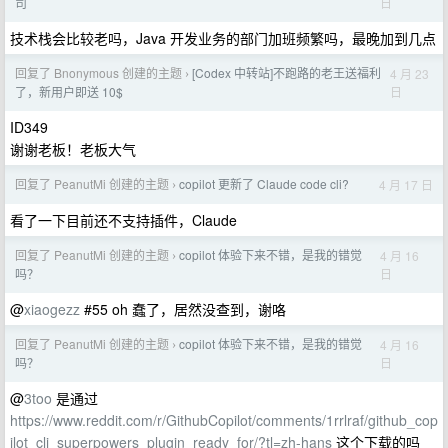
日
司
技术栈会比较老吗，Java 开发业务的部门加班频繁吗，最晚加到几点
回复了 Bnonymous 创建的主题
[Codex 中转站]不跑路的老王送福利
4 月 23
›
日
了，新用户即送 10$
ID349
谢谢老板！老板大气
回复了 PeanutMi 创建的主题
copilot 更新了 Claude code cli?
4 月 17 日
›
看了一下目前还不支持插件，Claude
回复了 PeanutMi 创建的主题
copilot 体验下来不错，是我的错觉
4 月 16
›
日
吗？
@
xiaogezz
#55 oh 蠢了，居然没查到，谢咯
回复了 PeanutMi 创建的主题
copilot 体验下来不错，是我的错觉
4 月 16
›
日
吗？
@
3too
是通过
https://www.reddit.com/r/GithubCopilot/comments/1rrlraf/github_cop
ilot_cli_superpowers_plugin_ready_for/?tl=zh-hans
这个下载的吗