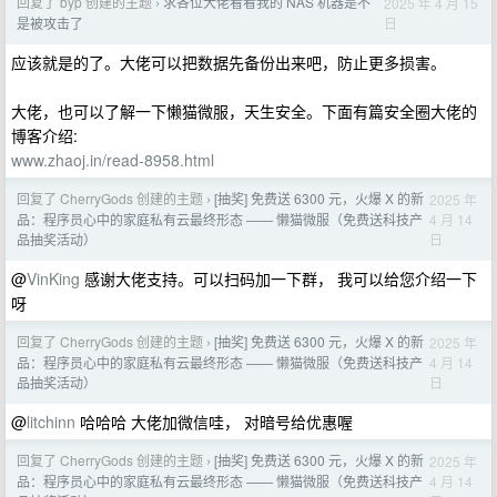
回复了 byp 创建的主题
求各位大佬看看我的 NAS 机器是不
2025 年 4 月 15
›
日
是被攻击了
应该就是的了。大佬可以把数据先备份出来吧，防止更多损害。
大佬，也可以了解一下懒猫微服，天生安全。下面有篇安全圈大佬的
博客介绍:
www.zhaoj.in/read-8958.html
回复了 CherryGods 创建的主题
[抽奖] 免费送 6300 元，火爆 X 的新
2025 年
›
4 月 14
品：程序员心中的家庭私有云最终形态 —— 懒猫微服（免费送科技产
日
品抽奖活动）
@
VinKing
感谢大佬支持。可以扫码加一下群， 我可以给您介绍一下
呀
回复了 CherryGods 创建的主题
[抽奖] 免费送 6300 元，火爆 X 的新
2025 年
›
4 月 14
品：程序员心中的家庭私有云最终形态 —— 懒猫微服（免费送科技产
日
品抽奖活动）
@
litchinn
哈哈哈 大佬加微信哇， 对暗号给优惠喔
回复了 CherryGods 创建的主题
[抽奖] 免费送 6300 元，火爆 X 的新
2025 年
›
4 月 14
品：程序员心中的家庭私有云最终形态 —— 懒猫微服（免费送科技产