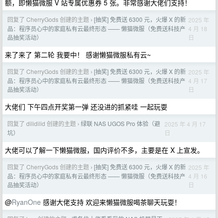
额，即懒猫微服 V 站专属优惠券 5 张。非常感谢大佬们支持！
回复了 CherryGods 创建的主题
[抽奖] 免费送 6300 元，火爆 X 的新
2025 年
›
4 月 18
品：程序员心中的家庭私有云最终形态 —— 懒猫微服（免费送科技产
日
品抽奖活动）
来了来了 第二轮 我要中！ 感谢懒猫微服私有云~
回复了 CherryGods 创建的主题
[抽奖] 免费送 6300 元，火爆 X 的新
2025 年
›
4 月 17
品：程序员心中的家庭私有云最终形态 —— 懒猫微服（免费送科技产
日
品抽奖活动）
大佬们 下午四点开奖第一弹 还没进的抓紧哇 一起玩耍
回复了 dilidilid 创建的主题
绿联 NAS UGOS Pro 体验（避
2025 年 4 月 17
›
日
坑）
大佬可以了解一下懒猫微服，国内评价不多，主要是在 X 上宣发。
回复了 CherryGods 创建的主题
[抽奖] 免费送 6300 元，火爆 X 的新
2025 年
›
4 月 16
品：程序员心中的家庭私有云最终形态 —— 懒猫微服（免费送科技产
日
品抽奖活动）
@
RyanOne
感谢大佬支持 欢迎来懒猫微服喝茶聊天玩耍！