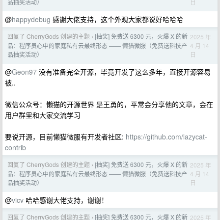
日
品抽奖活动）
@
happydebug
感谢大佬支持，这个外观大家都说好哈哈哈
回复了 CherryGods 创建的主题
[抽奖] 免费送 6300 元，火爆 X 的新
2025 年
›
4 月 14
品：程序员心中的家庭私有云最终形态 —— 懒猫微服（免费送科技产
日
品抽奖活动）
@
Geon97
没有准备完全开源，毕竟开发了这么多年，直接开源容易
被..
微信公众号：懒猫的开源世界 是王勇的，平常会分享他的文章，会在
用户群里和大家交流学习
要说开源，目前懒猫微服有开发者社区:
https://github.com/lazycat-
contrib
回复了 CherryGods 创建的主题
[抽奖] 免费送 6300 元，火爆 X 的新
2025 年
›
4 月 14
品：程序员心中的家庭私有云最终形态 —— 懒猫微服（免费送科技产
日
品抽奖活动）
@
vicv
哈哈感谢大佬支持，谢谢！
回复了 CherryGods 创建的主题
[抽奖] 免费送 6300 元，火爆 X 的新
2025 年
›