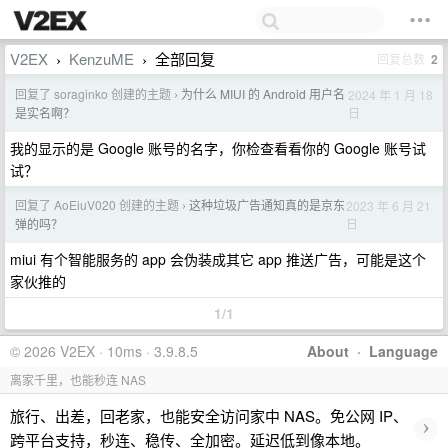
V2EX
KenzuME
全部回复
回复总数
2
›
›
回复了 soraginko 创建的主题
为什么 MIUI 的 Android 用户名
2024 年 1 月 18
›
日
是实名啊？
我的显示的是 Google 账号的名字，你检查看看你的 Google 账号试
试？
回复了 AoEiuV020 创建的主题
这种垃圾广告通知真的是京东
2023 年 6 月 21
›
日
弹的吗？
miui 有个智能服务的 app 会伪装成其它 app 推送广告，可能是这个
家伙推的
1/1
© 2026 V2EX · 10ms · 3.9.8.5
About
·
Language
离家千里，也能秒连 NAS
旅行、出差，回老家，也能安全访问家中 NAS。免公网 IP、
›
跨平台支持，秒连、稳传、全加密。延迟低到像本地。