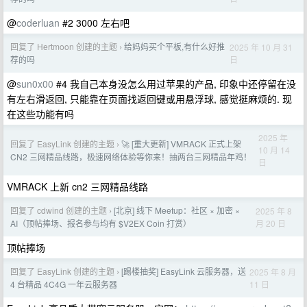
@
coderluan
#2 3000 左右吧
回复了 Hertmoon 创建的主题
给妈妈买个平板,有什么好推
2025 年 10 月 31
›
日
荐的吗
@
sun0x00
#4 我自己本身没怎么用过苹果的产品, 印象中还停留在没
有左右滑返回, 只能靠在页面找返回键或用悬浮球, 感觉挺麻烦的. 现
在这些功能有吗
2025 年
回复了 EasyLink 创建的主题
🚀 [重大更新] VMRACK 正式上架
›
10 月 14
CN2 三网精品线路，极速网络体验等你来！抽两台三网精品年鸡！
日
VMRACK 上新 cn2 三网精品线路
回复了 cdwind 创建的主题
[北京] 线下 Meetup：社区 × 加密 ×
2025 年 8
›
月 20 日
AI（顶帖捧场、报名参与均有 $V2EX Coin 打赏）
顶帖捧场
回复了 EasyLink 创建的主题
[踢楼抽奖] EasyLink 云服务器，送
2025 年 8 月
›
11 日
4 台精品 4C4G 一年云服务器