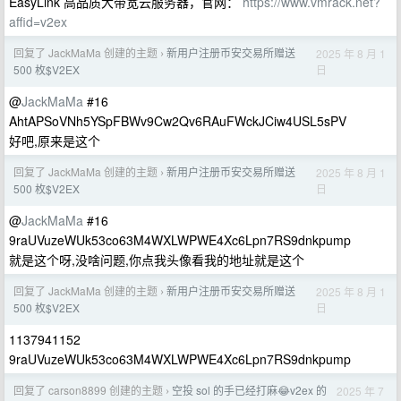
EasyLink 高品质大带宽云服务器，官网：
https://www.vmrack.net?
affid=v2ex
回复了 JackMaMa 创建的主题
新用户注册币安交易所赠送
2025 年 8 月 1
›
日
500 枚$V2EX
@
JackMaMa
#16
AhtAPSoVNh5YSpFBWv9Cw2Qv6RAuFWckJCiw4USL5sPV
好吧,原来是这个
回复了 JackMaMa 创建的主题
新用户注册币安交易所赠送
2025 年 8 月 1
›
日
500 枚$V2EX
@
JackMaMa
#16
9raUVuzeWUk53co63M4WXLWPWE4Xc6Lpn7RS9dnkpump
就是这个呀,没啥问题,你点我头像看我的地址就是这个
回复了 JackMaMa 创建的主题
新用户注册币安交易所赠送
2025 年 8 月 1
›
日
500 枚$V2EX
1137941152
9raUVuzeWUk53co63M4WXLWPWE4Xc6Lpn7RS9dnkpump
回复了 carson8899 创建的主题
空投 sol 的手已经打麻😂v2ex 的
2025 年 7
›