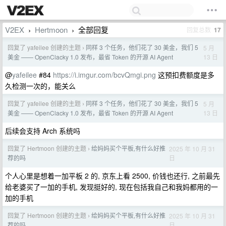
V2EX
Hertmoon
全部回复
回复总数
17
›
›
回复了 yafeilee 创建的主题
同样 3 个任务，他们花了 30 美金，我们 5
5 月
›
13 日
美金 —— OpenClacky 1.0 发布，最省 Token 的开源 AI Agent
@
yafeilee
#84
https://i.imgur.com/bcvQmgi.png
这预扣费额度是多
久检测一次的，能关么
回复了 yafeilee 创建的主题
同样 3 个任务，他们花了 30 美金，我们 5
5 月
›
13 日
美金 —— OpenClacky 1.0 发布，最省 Token 的开源 AI Agent
后续会支持 Arch 系统吗
回复了 Hertmoon 创建的主题
给妈妈买个平板,有什么好推
2025 年 10 月 31
›
日
荐的吗
个人心里是想着一加平板 2 的, 京东上看 2500, 价钱也还行, 之前最先
给老婆买了一加的手机, 发现挺好的, 现在包括我自己和我妈都用的一
加的手机
回复了 Hertmoon 创建的主题
给妈妈买个平板,有什么好推
2025 年 10 月 31
›
日
荐的吗