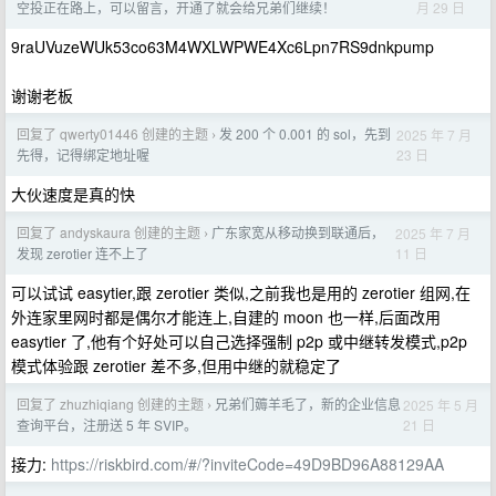
月 29 日
空投正在路上，可以留言，开通了就会给兄弟们继续！
9raUVuzeWUk53co63M4WXLWPWE4Xc6Lpn7RS9dnkpump
谢谢老板
回复了 qwerty01446 创建的主题
发 200 个 0.001 的 sol，先到
2025 年 7 月
›
23 日
先得，记得绑定地址喔
大伙速度是真的快
回复了 andyskaura 创建的主题
广东家宽从移动换到联通后，
2025 年 7 月
›
11 日
发现 zerotier 连不上了
可以试试 easytier,跟 zerotier 类似,之前我也是用的 zerotier 组网,在
外连家里网时都是偶尔才能连上,自建的 moon 也一样,后面改用
easytier 了,他有个好处可以自己选择强制 p2p 或中继转发模式,p2p
模式体验跟 zerotier 差不多,但用中继的就稳定了
回复了 zhuzhiqiang 创建的主题
兄弟们薅羊毛了，新的企业信息
2025 年 5 月
›
21 日
查询平台，注册送 5 年 SVIP。
接力:
https://riskbird.com/#/?inviteCode=49D9BD96A88129AA