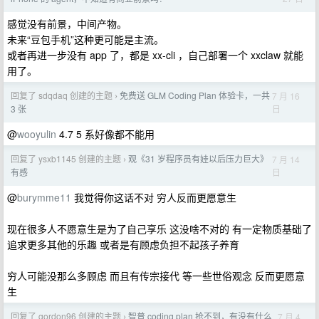
感觉没有前景，中间产物。
未来“豆包手机”这种更可能是主流。
或者再进一步没有 app 了，都是 xx-cli ，自己部署一个 xxclaw 就能
用了。
回复了 sdqdaq 创建的主题
免费送 GLM Coding Plan 体验卡，一共
7 月 16
›
日
3 张
@
wooyulin
4.7 5 系好像都不能用
回复了 ysxb1145 创建的主题
观《31 岁程序员有娃以后压力巨大》
7 月 14
›
日
有感
@
burymme11
我觉得你这话不对 穷人反而更愿意生
现在很多人不愿意生是为了自己享乐 这没啥不对的 有一定物质基础了
追求更多其他的乐趣 或者是有顾虑负担不起孩子养育
穷人可能没那么多顾虑 而且有传宗接代 等一些世俗观念 反而更愿意
生
回复了 gordon96 创建的主题
智普 coding plan 抢不到，有没有什么
7 月 4
›