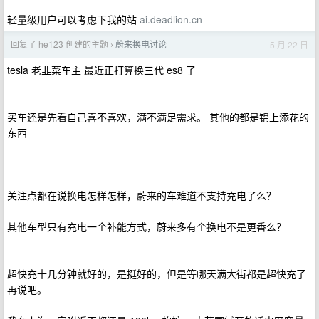
轻量级用户可以考虑下我的站
ai.deadlion.cn
回复了 he123 创建的主题
蔚来换电讨论
5 月 22 日
›
tesla 老韭菜车主 最近正打算换三代 es8 了
买车还是先看自己喜不喜欢，满不满足需求。 其他的都是锦上添花的
东西
关注点都在说换电怎样怎样，蔚来的车难道不支持充电了么？
其他车型只有充电一个补能方式，蔚来多有个换电不是更香么？
超快充十几分钟就好的，是挺好的，但是等哪天满大街都是超快充了
再说吧。