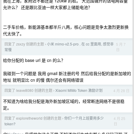
我在上海，家附近不都还是 120kw 的桩。 大范围铺开的话电网容量
允许么？ 还是跟比亚迪一样大家都上储能电池？
二手车价格，新能源基本都半斤八两，核心问题是竞争太激烈更新换
代太快了。
回复了 zsxzy 创建的主题
小米 mimo-v2.5-pro . 在 cc 里面用, 感觉非
5 月 7
›
日
常慢
给你分配的 base url 是 cn 的么？
我碰到一个问题是 我用 gmail 新注册的号 然后给我分配的是新加坡的
地址 就明显比 cn 的慢 偶尔还会有网络错误
回复了 leave8080 创建的主题
Xiaomi MiMo Token 激励计划
4 月 28 日
›
不知道为啥给我分配是海外新加坡区域的，经常断连网络不是很稳
定。
回复了 exploretheworld 创建的主题
你们一个月上班要用多少
4 月 25
›
日
token?