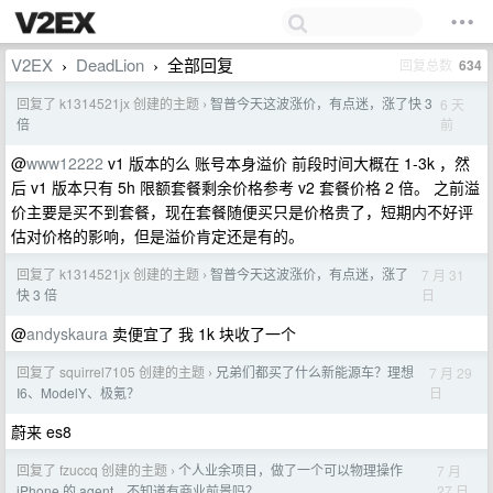
V2EX
DeadLion
全部回复
回复总数
634
›
›
回复了 k1314521jx 创建的主题
智普今天这波涨价，有点迷，涨了快 3
6 天
›
前
倍
@
www12222
v1 版本的么 账号本身溢价 前段时间大概在 1-3k ，然
后 v1 版本只有 5h 限额套餐剩余价格参考 v2 套餐价格 2 倍。 之前溢
价主要是买不到套餐，现在套餐随便买只是价格贵了，短期内不好评
估对价格的影响，但是溢价肯定还是有的。
回复了 k1314521jx 创建的主题
智普今天这波涨价，有点迷，涨了
7 月 31
›
日
快 3 倍
@
andyskaura
卖便宜了 我 1k 块收了一个
回复了 squirrel7105 创建的主题
兄弟们都买了什么新能源车？理想
7 月 29
›
日
I6、ModelY、极氪？
蔚来 es8
回复了 fzuccq 创建的主题
个人业余项目，做了一个可以物理操作
7 月
›
27 日
iPhone 的 agent，不知道有商业前景吗？