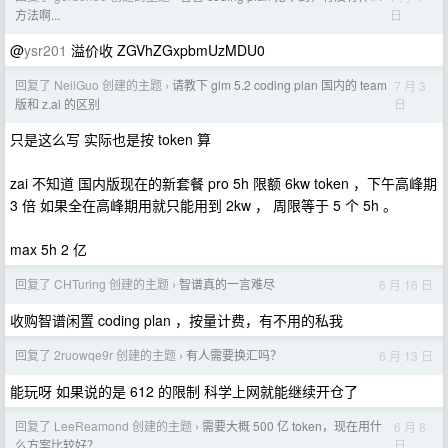
日
方法啊...
@
ysr201
溢价收 ZGVhZGxpbmUzMDU0
回复了 NeilGuo 创建的主题
请教下 glm 5.2 coding plan 国内的 team
7 月 3
›
日
版和 z.ai 的区别
只是这么写 实际也是按 token 算
zai 不知道 国内版现在的新套餐 pro 5h 限额 6kw token ，下午高峰期
3 倍 如果全在高峰期用就只能用到 2kw ， 周限等于 5 个 5h 。
max 5h 2 亿
回复了 CHTuring 创建的主题
智谱真的一言难尽
6 月 16 日
›
收购智谱闲置 coding plan ，按量计费，有不用的私我
回复了 2ruowqe9r 创建的主题
有人需要换汇吗？
6 月 13 日
›
能玩呀 如果说的是 612 的限制 科学上网就能继续开仓了
回复了 LeeReamond 创建的主题
需要大概 500 亿 token，现在用什
6 月 8
›
日
么方案比较好？