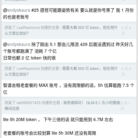
@
andyskaura
#25 感觉可能跟姿势有关 要么就是你号黑了 我 1 月份
的也是老账号
回复了 LeeReamond 创建的主题
需要大概 500 亿 token，现在用什
6 月 8
›
日
么方案比较好？
@
andyskaura
除了刚出 5.1 那会儿限流 429 后面没遇到过 昨天好几
个账号都跑满了 消耗 7 个亿
日常也都 2 亿 token 快的很
回复了 LeeReamond 创建的主题
需要大概 500 亿 token，现在用什
6 月 8
›
日
么方案比较好？
智谱去租老套餐的 MAX 账号 ，没有周限额的话，5h 估算能跑 7.5 个
亿
回复了 lsk569937453 创建的主题
谁用谁踩坑！ GLM-5.1 五小时额度
6 月 1
›
日
瞬间见底
lite 5h 20M token ， 下午三倍的话 就只能用到 6.7M 左右
老套餐的账号会比较划算 lite 5h 30M 还没有周限