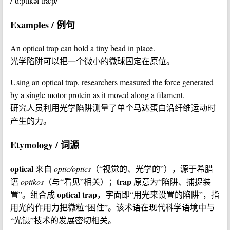
/ˈɑːptɪkəl træp/
Examples / 例句
An optical trap can hold a tiny bead in place.
光学陷阱可以把一个微小的微球固定在原位。
Using an optical trap, researchers measured the force generated
by a single motor protein as it moved along a filament.
研究人员利用光学陷阱测量了单个马达蛋白沿纤维运动时
产生的力。
Etymology / 词源
optical
来自
optic/optics
（“视觉的、光学的”），源于希腊
trap
语
optikos
（与“看见”相关）；
原意为“陷阱、捕捉装
optical trap
置”。组合成
，字面即“用光来设置的陷阱”，指
用光的作用力把微粒“困住”。该术语在现代科学语境中与
“光镊”技术的发展密切相关。