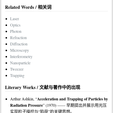
Related Words / 相关词
Laser
Optics
Photon
Refraction
Diffraction
Microscopy
Interferometry
Nanoparticle
Tweezer
Trapping
Literary Works / 文献与著作中的出现
Acceleration and Trapping of Particles by
Arthur Ashkin, “
Radiation Pressure
” (1970) —— 早期提出并展示用光压
实现粒子操控与“陷获”的关键思想。